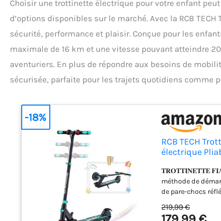
Choisir une trottinette électrique pour votre enfant peut
d’options disponibles sur le marché. Avec la RCB TECH Tr
sécurité, performance et plaisir. Conçue pour les enfants
maximale de 16 km et une vitesse pouvant atteindre 20 
aventuriers. En plus de répondre aux besoins de mobilité
sécurisée, parfaite pour les trajets quotidiens comme p
-18%
RCB TECH Trotti
électrique Pli
KM/H - Cadeau
𝐓𝐑𝐎𝐓𝐓𝐈𝐍𝐄𝐓𝐓
méthode de démarr
de pare-chocs réf
sécurité. 𝐓𝐑𝐎𝐓𝐓𝐈
219,99 €
vitesse maximale e
179,99 €