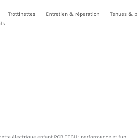
Trottinettes
Entretien & réparation
Tenues & p
ils
tinette électrique enfant RCB TECH : performance et fun