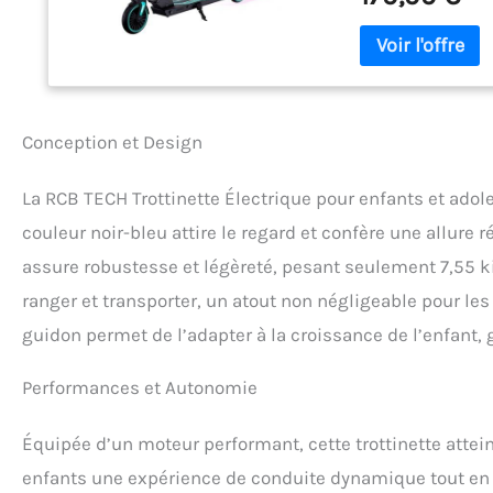
conditions routières, 
RCB TECH Trottinet
:81.5*43*25.5cm, po
𝐑é𝐆𝐋𝐀𝐁𝐋𝐄: La 
104 cm. Convient a
𝐂𝐎𝐍𝐒𝐄𝐈𝐋𝐒: Lo
Conception et Design
l'avant jusqu'à ce
verrouillé et éviter
La RCB TECH Trottinette Électrique pour enfants et adol
couleur noir-bleu attire le regard et confère une allur
assure robustesse et légèreté, pesant seulement 7,55 kil
ranger et transporter, un atout non négligeable pour le
guidon permet de l’adapter à la croissance de l’enfant, 
Performances et Autonomie
Équipée d’un moteur performant, cette trottinette attein
enfants une expérience de conduite dynamique tout en