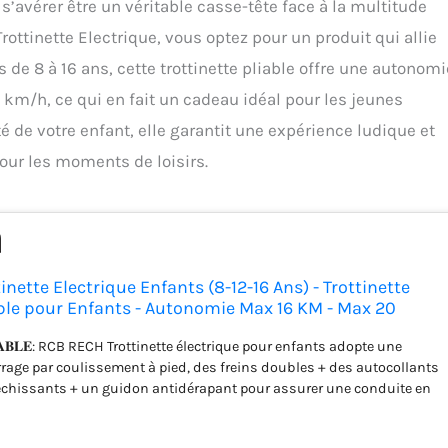
 s’avérer être un véritable casse-tête face à la multitude
ottinette Electrique, vous optez pour un produit qui allie
 de 8 à 16 ans, cette trottinette pliable offre une autonomi
km/h, ce qui en fait un cadeau idéal pour les jeunes
 de votre enfant, elle garantit une expérience ludique et
our les moments de loisirs.
nette Electrique Enfants (8-12-16 Ans) - Trottinette
able pour Enfants - Autonomie Max 16 KM - Max 20
 pour Enfant & Adolescents
 𝐅𝐈𝐀𝐁𝐋𝐄: RCB RECH Trottinette électrique pour enfants adopte une
age par coulissement à pied, des freins doubles + des autocollants
léchissants + un guidon antidérapant pour assurer une conduite en
𝐄𝐓𝐓𝐄 𝐏𝐔𝐈𝐒𝐒𝐀𝐍𝐓𝐄 𝐏𝐎𝐔𝐑 𝐄𝐍𝐅𝐀𝐍𝐓𝐒: Équipé d'un moteur de 250W, la
stde 20km/h. Il peut parcourir 12 à 16 kilomètres (selon les