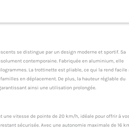
la vitesse et le poids de l'utilisateur). 𝐓𝐑𝐎𝐓𝐓𝐈𝐍𝐄𝐓𝐓𝐄 𝐏𝐋𝐈𝐀𝐁𝐋𝐄:
te électrique amélioré a une fonction de guidon amovible. Taille pliée
ids 8kg, plus amusant à transporter n'importe où. 𝐇𝐀𝐔𝐓𝐄𝐔𝐑
hauteur de cette trottinette pour enfants peut être réglée sur de 84 cm à
ux adolescents et aux enfants de différentes tailles de 115 à 165cm
rsque vous dépliez le Trottinette, poussez fermement le poteau vers
 que vous entendiez un "clic" pour vous assurer que le poteau est
 les risques de sécurité.
escents se distingue par un design moderne et sportif. Sa
e résolument contemporaine. Fabriquée en aluminium, elle
ogrammes. La trottinette est pliable, ce qui la rend facile 
s familles en déplacement. De plus, la hauteur réglable du
garantissant ainsi une utilisation prolongée.
t une vitesse de pointe de 20 km/h, idéale pour offrir à vo
 restant sécurisée. Avec une autonomie maximale de 16 k