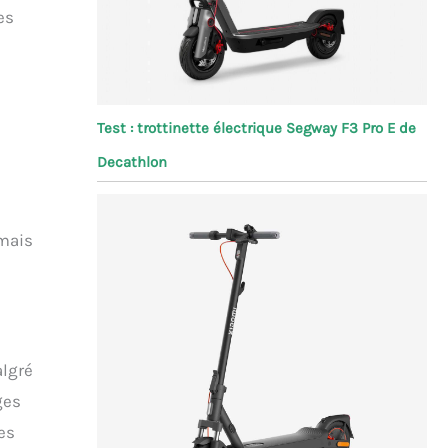
es
Test : trottinette électrique Segway F3 Pro E de
Decathlon
 mais
algré
ges
es