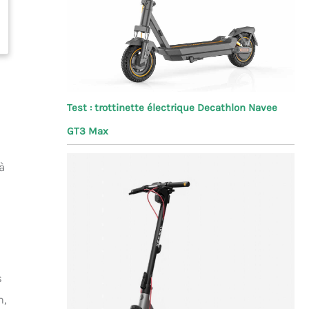
Test : trottinette électrique Decathlon Navee
GT3 Max
à
s
m,