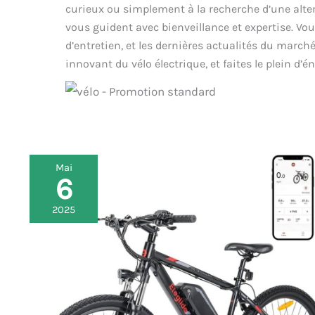
curieux ou simplement à la recherche d’une alte
vous guident avec bienveillance et expertise. Vou
d’entretien, et les dernières actualités du marc
innovant du vélo électrique, et faites le plein d’
Mai
6
Test
du
vélo
2025
électrique
Eleglide
M2
:
puissant
et