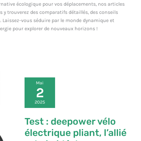
rnative écologique pour vos déplacements, nos articles
s y trouverez des comparatifs détaillés, des conseils
hé. Laissez-vous séduire par le monde dynamique et
énergie pour explorer de nouveaux horizons !
Test
Mai
:
2
deepower
vélo
2025
électrique
pliant,
Test : deepower vélo
l’allié
urbain
électrique pliant, l’allié
idéal