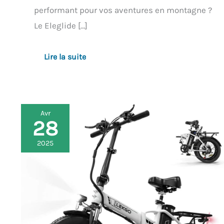
performant pour vos aventures en montagne ?
Le Eleglide […]
Lire la suite
Avr
28
Test
du
vélo
2025
électrique
ELEKGO
:
pliant,
puissant
et
polyvalent