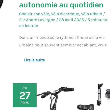
autonomie au quotidien
Choisir son vélo
,
Vélo électrique
,
Vélo urbain
/
Par
André Lavergne
/
28 avril 2025
/
5 minutes
de lecture
Dans un monde où le rythme effréné de la vie
urbaine peut souvent sembler accablant, vous
Lire la suite
Avr
27
Test
:
vélo
2025
électrique