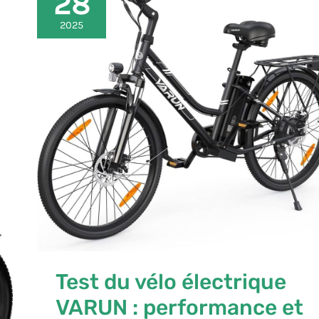
28
du
vélo
2025
électrique
VARUN
:
performance
et
autonomie
au
quotidien
Test du vélo électrique
VARUN : performance et