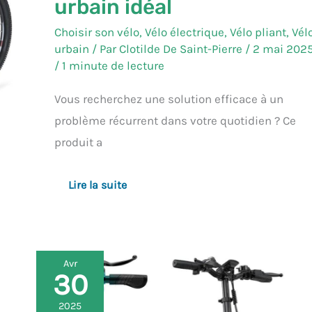
urbain idéal
Choisir son vélo
,
Vélo électrique
,
Vélo pliant
,
Vél
urbain
/ Par
Clotilde De Saint-Pierre
/
2 mai 202
/
1 minute de lecture
Vous recherchez une solution efficace à un
problème récurrent dans votre quotidien ? Ce
produit a
Lire la suite
Avr
30
Test
du
fat
2025