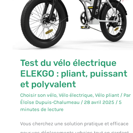
Test du vélo électrique
ELEKGO : pliant, puissant
et polyvalent
Choisir son vélo
,
Vélo électrique
,
Vélo pliant
/ Par
Éloïse Dupuis-Chalumeau
/
28 avril 2025
/
5
minutes de lecture
Vous cherchez une solution pratique et efficace
pour vos déplacements urbains tout en gardant