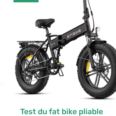
bike
pliable
ENGWE
:
vélo
électrique
tout-
terrain
Test du fat bike pliable