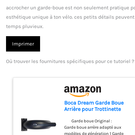
accrocher un garde-boue est non seulement pratique po
esthétique unique à ton vélo. ces petits détails peuve
temps pluvieux.
Imprimer
Où trouver les fournitures spécifiques pour ce tutoriel ?
Boca Dream Garde Boue
Arrière pour Trottinette
Pure électrique -
Compatible avec
Garde boue Original :
Génération 1 et Génération
Garde boue arrère adapté aux
2
modèles de génération 1 Garde