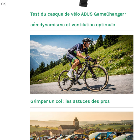
ans
Test du casque de vélo ABUS GameChanger :
aérodynamisme et ventilation optimale
Grimper un col : les astuces des pros