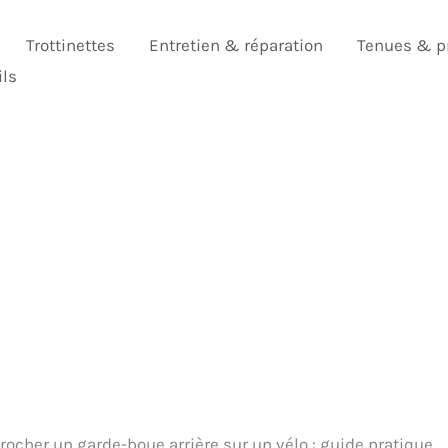
Trottinettes
Entretien & réparation
Tenues & p
ils
cher un garde-boue arrière sur un vélo : guide pratique