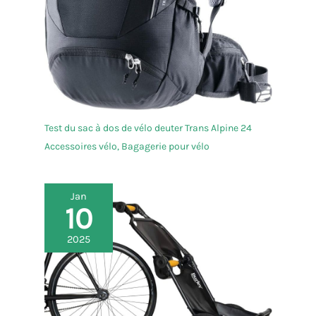
Test du sac à dos de vélo deuter Trans Alpine 24
Accessoires vélo
,
Bagagerie pour vélo
Jan
10
2025