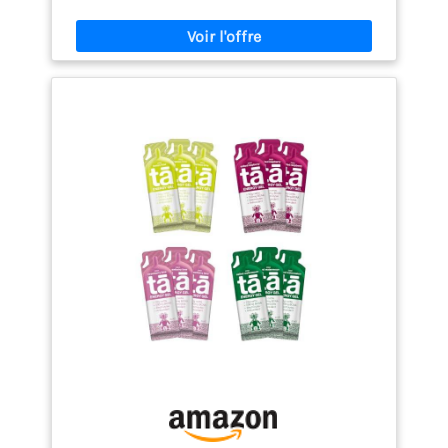
chaque compétition grâce à un coup de boost au
bon moment avec notre gel énergétique végan –
sans besoin de boire ensuite CONSOMMER EN TOUTE
SÉCURITÉ est notre promesse, car tous nos produits
figurent sur la Cologne List et sont testés pour
détecter les substances interdites NOTRE
RECOMMANDATION : dans le cadre d’une
alimentation saine, consommer 1–2 gels
énergétiques à intervalles réguliers pendant l’effort
(pour la saveur Cola, maximum 1 sachet par jour)
PLEIN DE PUISSANCE dans chaque boîte grâce à 12
gels Hydro dans la Multiflavour Box. Nous
proposons également un EMBALLAGE INNOVANT,
facile à ouvrir et évitant les déchets
supplémentaires grâce au système « Trash Chain »