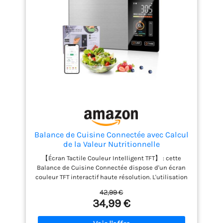
fonction d'arrêt automatique après 2 minutes
d'inactivité. Contenu du colis et paramètres: 1 x
Balance nutritionnelle (23 x 16 x 1,7 cm), 1 x Manuel
d'utilisation, 4 x Piles AAA. Portée maximale de 5 kg,
précision de 1 g, conversion en 5 unités.
Balance de Cuisine Connectée avec Calcul
de la Valeur Nutritionnelle
【Écran Tactile Couleur Intelligent TFT】 : cette
Balance de Cuisine Connectée dispose d'un écran
couleur TFT interactif haute résolution. L'utilisation
de l'écran tactile combinée à un écran couleur clair
42,99 €
présente clairement les informations
34,99 €
nutritionnelles et les résultats de pesée. Les
valeurs mesurées sont intuitives, l'utilisation est