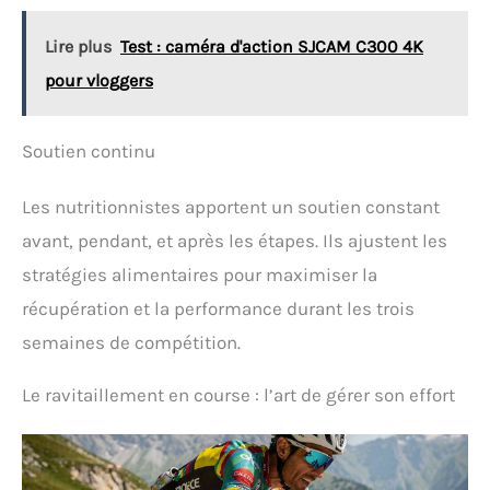
aliments entre 2 g et 5 000 g par incrément de 1 g La
plate-forme de pesée en acier inoxydable 304 de
Lire plus
Test : caméra d'action SJCAM C300 4K
qualité alimentaire combine durabilité et design
facile à nettoyer, ce qui en fait un appareil de
pour vloggers
cuisine intelligent Choisissez les unités entre
oz/lb:oz/g (eau et lait)/ml (eau et lait)/fl'z:oz, et le
bouton Tare indique le poids exact de vos aliments
Soutien continu
sans récipient La balance compacte et élégante
prend peu de place pour la ranger facilement dans
un tiroir de cuisine, une armoire ou un sac de
Les nutritionnistes apportent un soutien constant
voyage
avant, pendant, et après les étapes. Ils ajustent les
stratégies alimentaires pour maximiser la
récupération et la performance durant les trois
semaines de compétition.
Le ravitaillement en course : l’art de gérer son effort