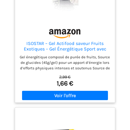
ISOSTAR – Gel Actifood saveur Fruits
Exotiques – Gel Énergétique Sport avec
Glucides, Source de Vitamines B1, C & E –
Gel énergétique composé de purée de fruits, Source
Running, Vélo & Trail – 90 g
de glucides (45g/gel) pour un apport d’énergie lors
d’efforts physiques intenses et soutenus Source de
vitamine B1 contribuant à un métabolisme
2,99 €
énergétique normal, Source de vitamine C
1,66 €
contribuant à réduire la fatigue, Source de vitamine
E contribuant à protéger les cellules contre le
stress oxydatif Idéal à consommer pendant un
effort intense et de longue durée (> 1h30), Peut être
pris en plusieurs fois Gourde à boire pratique et
facile à transporter, Refermable, Texture de purée
de fruits à la saveur fruits exotiques, Sans colorant
ni conservateur, Arômes naturels Contenu : 1
Actifood Exotif Fruits Isostar, Poids net : 90 g, Art. No.