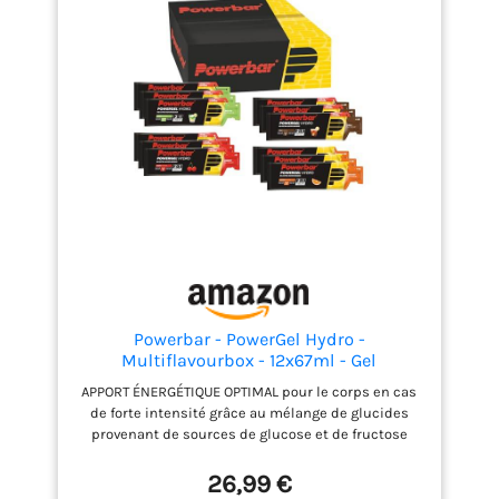
199482
Powerbar - PowerGel Hydro -
Multiflavourbox - 12x67ml - Gel
énergétique riche en glucides - Sodium
APPORT ÉNERGÉTIQUE OPTIMAL pour le corps en cas
de forte intensité grâce au mélange de glucides
provenant de sources de glucose et de fructose
dans un rapport 2:1. Les saveurs Cola, Mojito et
Cherry contiennent jusqu’à 100 mg de
26,99 €
caféine/portion PERFORMANCES MAXIMALES lors de