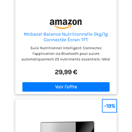
Mcbazel Balance Nutritionnelle 5kg/1g
Connectée Écran TFT
Suivi Nutritionnel Intelligent: Connectez
l'application via Bluetooth pour suivre
automatiquement 23 nutriments essentiels. Idéal
pour le calcul précis des macros et votre
programme de fitness au quotidien. Haute
29,99 €
Précision et Tare: Équipée de capteurs de pointe
pour des mesures de 2g à 5000g avec une
graduation précise de 1g. La fonction Tare permet de
soustraire facilement le poids du récipient. Écran
Couleur TFT: Affichage dynamique du poids et des
données nutritionnelles en temps réel (calories,
-19%
protéines, glucides, lipides). Sélection manuelle
des aliments simple et rapide. Conception
Conforme et Durable: Produit certifié CE et
conforme aux normes REP (EPR) en vigueur.
Structure stable pour des mesures optimales et