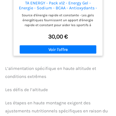
TA ENERGY - Pack x12 - Energy Gel -
Energie - Sodium - BCAA - Antioxydants -
Idéal pendant les activités sportives
Source d'énergie rapide et constante - Les gels
133Kcal
énergétiques fournissent un apport d'énergie
rapide et constant pour aider les sportifs à
atteindre leurs objectifs. Contient des BCAA pour
réduire la fatigue et favoriser la récupération -
30,00 €
Chaque sachet contient 500mg de BCAA dans un
ratio 2:1:1, qui est la proportion optimale pour
stimuler la synthèse des protéines musculaires,
réduire la fatigue et favoriser la récupération.
Ingrédients de haute qualité pour une performance
optimale - Les gels énergétiques contiennent des
L’alimentation spécifique en haute altitude et
ingrédients de haute qualité pour une performance
optimale, avec 33g de glucides, dont 14g de sucres,
conditions extrêmes
pour une libération d'énergie immédiate et 150mg
d'électrolytes pour compenser la perte de sels
minéraux pendant l'exercice. Facile à transporter et
Les défis de l’altitude
à digérer - Les gels énergétiques sont faciles à
transporter et à digérer, avec un sachet pratique de
Les étapes en haute montagne exigent des
40ml qui se range facilement dans une poche ou un
sac à dos. Pack comprenant les 4 saveurs suivantes
ajustements nutritionnels spécifiques en raison du
: (Strawberry Lime, Lemon Lime, Salted Raspberry,