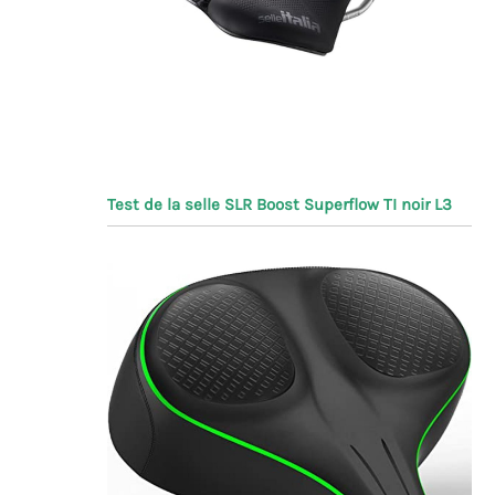
Test de la selle SLR Boost Superflow TI noir L3