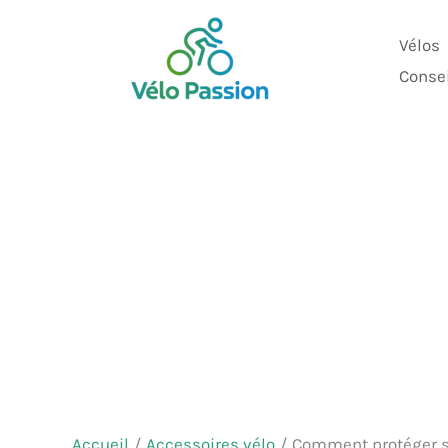
Aller
au
Vélos
contenu
Conse
Accueil
Accessoires vélo
Comment protéger so