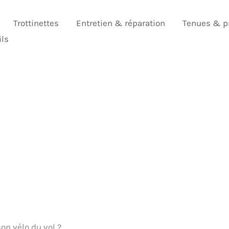
Trottinettes
Entretien & réparation
Tenues & p
ils
n vélo du vol ?