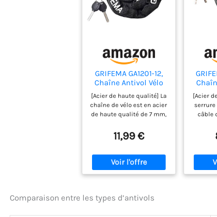
GRIFEMA GA1201-12,
GRIFE
Chaîne Antivol Vélo
Chaîn
120 CM, Chaîne
[Acier de haute qualité] La
[Acier d
Cadenas Vélo pour
chaîne de vélo est en acier
serrure 
Vélos, Motos,
de haute qualité de 7 mm,
câble 
trotinette electrique,
résistant aux coupures et
d'épa
Portails, Noir
anti-corrosion, difficile à
grand
11,99 €
endommager. [Veste de
cisai
haute qualité] La surface
corro
de la chaîne de moto est
[Facile
en tissu de nylon de haute
câble a
qualité, qui peut résister
d'un a
à la corrosion, à l'usure et
fixer à 
Comparaison entre les types d’antivols
est plus durable. [Large
v
application] La chaîne
moto(Co
antivol de vélo mesure 120
tubes d