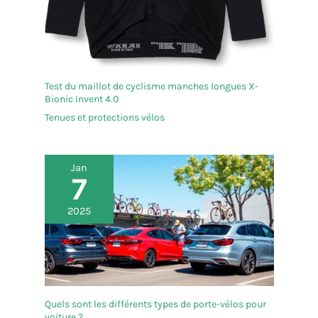
Test du maillot de cyclisme manches longues X-
Bionic Invent 4.0
Tenues et protections vélos
Jan
7
2025
Quels sont les différents types de porte-vélos pour
voiture ?