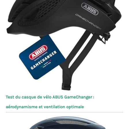
Test du casque de vélo ABUS GameChanger :
aérodynamisme et ventilation optimale