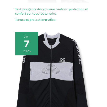
Test des gants de cyclisme Firelion : protection et
confort sur tous les terrains
Tenues et protections vélos
Jan
7
2025