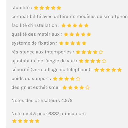
soudainement dans 
stabilité :
Installer, Convient
compatibilité avec différents modèles de smartphon
rapidement dans les
être retirés ou ajo
facilité d’installation :
guidon de 1,5-3,5cm
qualité des matériaux :
roulant, voiturette
telephone moto con
système de fixation :
jusqu'à 15mm (y c
résistance aux intempéries :
17Air/17 Pro/17/16 
Plus/14/13 Pro Max
ajustabilité de l’angle de vue :
Pro/11/XS Max/XR/
sécurité (verrouillage du téléphone) :
S25/S25+/S24/S24+
Remarque : Non com
poids du support :
design et esthétisme :
Notes des utilisateurs 4.5/5
Note de 4.5 pour 6887 utilisateurs