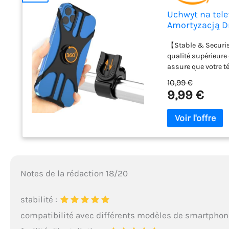
Uchwyt na tele
Amortyzacją D
kompatybilny z
【Stable & Securis
4.5"-7.0" (Czarn
qualité supérieure 
assure que votre 
une route cahoteu
10,99 €
accès plein écran:
9,99 €
l'affichage librem
laissant l’écran d
avant ou la glisse 
Détachable Très 
aussi comme support
jusqu'à un certain
Universelle】Des b
Notes de la rédaction 18/20
n'importe quel tél
large.la pince est 
guidon 【Installati
stabilité :
installation sur n
compatibilité avec différents modèles de smartphon
toujours nous cont
professionnelle