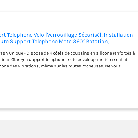
t Telephone Velo [Verrouillage Sécurisé], Installation
hute Support Telephone Moto 360° Rotation,
c iPhone 17 Air/16 Plus, Autres Smartphones de
ash Unique - Dispose de 4 côtés de coussins en silicone renforcés à
extérieur, Glangeh support telephone moto enveloppe entièrement et
phone des vibrations, même sur les routes rocheuses. Ne vous
des chocs ou des chutes qui endommageront votre téléphone. Le
oré et le design aux couleurs vives et contrastées font de vous une
 Meilleur du cadeau homme et cadeau femme et cadeau noël. Réglage
illeure Vue - Conçu avec une boule pivotante à 360 degrés, il est
 téléphone à un angle de vue horizontal ou vertical qui correspond à
 vous permet de profiter d'une conduite confortable. Ce support
ntient toujours votre téléphone dans la position privilégiée pour un
ppels, aux SMS et à la navigation GPS. Verrouillage de Sécurité
isser - Avec un verrou de sécurité créatif à l'arrière, le téléphone sera
ns la pince d'une simple pression sur un interrupteur. Super
pêcher le téléphone de monter et descendre ou de voler