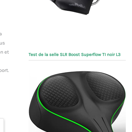
x
a
ous
on et
Test de la selle SLR Boost Superflow TI noir L3
ort.