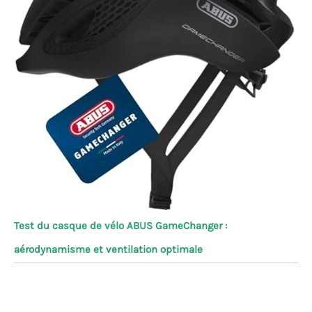
Test du casque de vélo ABUS GameChanger :
aérodynamisme et ventilation optimale