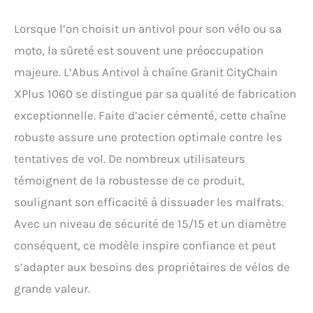
mécanisme de
verrouillage sont en acier
Lorsque l’on choisit un antivol pour son vélo ou sa
trempé de haute qualité.
moto, la sûreté est souvent une préoccupation
Avec des technologies
innovantes : Protection
majeure. L’Abus Antivol à chaîne Granit CityChain
exceptionnelle contre les
XPlus 1060 se distingue par sa qualité de fabrication
coups et les accès grâce à
la technologie brevetée
exceptionnelle. Faite d’acier cémenté, cette chaîne
ABUS Power Cell -
robuste assure une protection optimale contre les
l'enrobage denté protège
tentatives de vol. De nombreux utilisateurs
contre les méthodes
d'attaque brutales Antivol
témoignent de la robustesse de ce produit,
pour vélos de qualité,
soulignant son efficacité à dissuader les malfrats.
vélos utilitaires et vélos
électriques : Granit City
Avec un niveau de sécurité de 15/15 et un diamètre
Chain XPlus 106085 -
conséquent, ce modèle inspire confiance et peut
longueur 85 cm, poids
2100 g, couleur noire, 2
s’adapter aux besoins des propriétaires de vélos de
clés incluses Sûr, fiable et
grande valeur.
stable. C'est ce que
représente le nom ABUS.