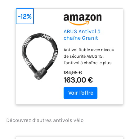
-12%
ABUS Antivol à
chaîne Granit
CityChain XPlus 1060
Antivol fiable avec niveau
- antivol vélo en Acier
de sécurité ABUS 15 :
trempé - Niveau de
l'antivol à chaîne le plus
sécurité 15
sûr d'ABUS avec une
184,95 €
chaîne hexagonale de 10
163,00 €
mm d'épaisseur protège
votre vélo grâce au
cylindre XPlus d'ABUS et à
de nombreux extras Acier
trempé pour une sécurité
élevée : la chaîne, le boîtier
Découvrez d’autres antivols vélo
et les pièces porteuses du
mécanisme de
verrouillage sont en acier