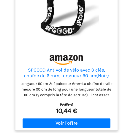
SPGOOD Antivol de vélo avec 3 clés,
chaîne de 6 mm, longueur 90 cm(Noir)
Longueur 90cm & épaisseur 6mm:La chaîne de vélo
mesure 90 cm de long pour une longueur totale de
110 cm (y compris la tête de serrure). Il est assez
long pour verrouiller plusieurs vélos. La chaîne est
10,99 €
faite d'acier spécial trempé avec une épaisseur de 6
10,44 €
mm, ce qui permet d'éviter le cisaillement et le vol.
Couvre tissu en nylon de haute qualité:La gaine en
tissu de la chaîne de vélo est faite de matériau en
nylon durci, ce qui peut non seulement protéger