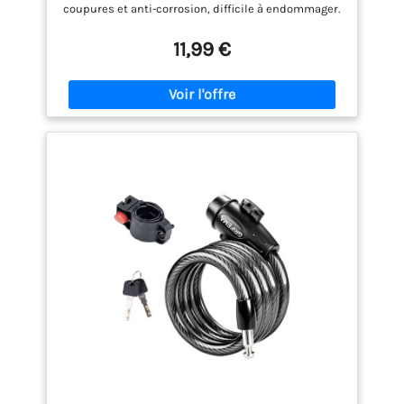
coupures et anti-corrosion, difficile à endommager.
la sécurité mobile, ABUS
[Veste de haute qualité] La surface de la chaîne de
définit les normes...
moto est en tissu de nylon de haute qualité, qui
11,99 €
peut résister à la corrosion, à l'usure et est plus
durable. [Large application] La chaîne antivol de
vélo mesure 120 cm de long et peut être utilisée
dans un plus large éventail de scénarios.Il peut
verrouiller plusieurs vélos, ce qui convient très bien
aux vélos stationnaires, aux vélos électriques, aux
portes, aux grilles extérieures, etc. [Cadenas à clé]
Pas besoin de s'inquiéter d'oublier le cadenas à
combinaison, le cadenas à chaîne est équipé de 2
clés mécaniques pour éviter toute perte.
[Conception intime] Le cylindre de serrure de
scooter est conçu avec un couvercle étanche à l'eau
et à la poussière, la clé est également unique et la
fonction antivol est plus puissante.