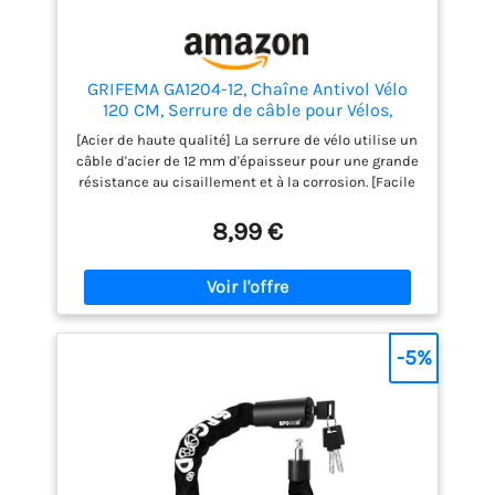
GRIFEMA GA1204-12, Chaîne Antivol Vélo
120 CM, Serrure de câble pour Vélos,
Motos, trotinette electrique, Noir
[Acier de haute qualité] La serrure de vélo utilise un
câble d'acier de 12 mm d'épaisseur pour une grande
résistance au cisaillement et à la corrosion. [Facile
à transporter] Le câble antivol est équipé d'un
accessoire pour le fixer à la carrosserie d'un vélo ou
8,99 €
d'une moto. [Large application] La chaîne antivol de
vélo mesure 120 cm de long et peut être utilisée
dans un plus large éventail de scénarios.Il peut
verrouiller plusieurs vélos, ce qui convient très bien
aux vélos stationnaires, aux vélos électriques, etc.
[Cadenas à clé] Pas besoin de s'inquiéter d'oublier
-5%
le cadenas à combinaison, le cadenas à chaîne est
équipé de 2 clés mécaniques pour éviter toute
perte. [Conception intime] Le cylindre de serrure de
scooter est conçu avec un couvercle étanche à l'eau
et à la poussière, la clé est également unique et la
fonction antivol est plus puissante.