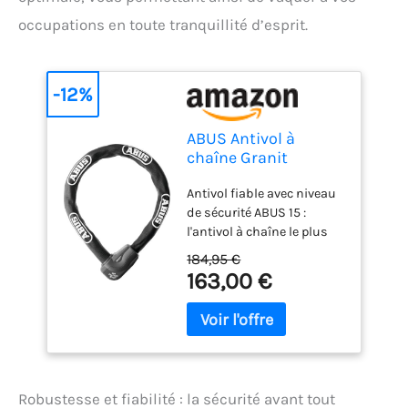
occupations en toute tranquillité d’esprit.
-12%
ABUS Antivol à
chaîne Granit
CityChain XPlus 1060
Antivol fiable avec niveau
- antivol vélo en Acier
de sécurité ABUS 15 :
trempé - Niveau de
l'antivol à chaîne le plus
sécurité 15
sûr d'ABUS avec une
184,95 €
chaîne hexagonale de 10
163,00 €
mm d'épaisseur protège
votre vélo grâce au
cylindre XPlus d'ABUS et à
de nombreux extras Acier
trempé pour une sécurité
élevée : la chaîne, le boîtier
Robustesse et fiabilité : la sécurité avant tout
et les pièces porteuses du