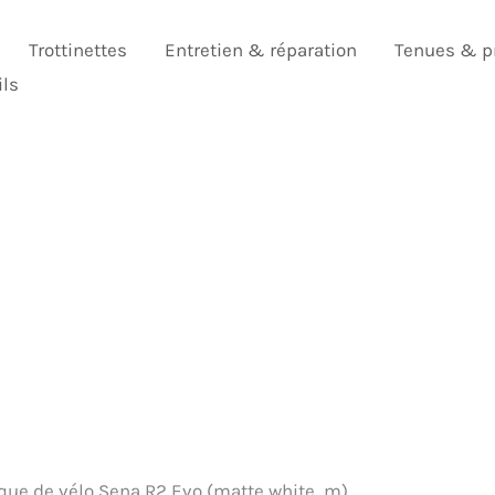
Trottinettes
Entretien & réparation
Tenues & p
ils
sque de vélo Sena R2 Evo (matte white, m)