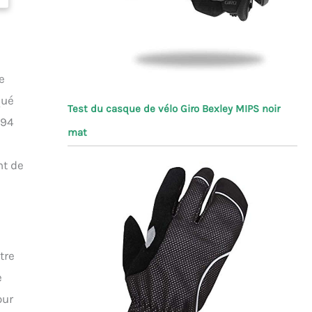
e
qué
Test du casque de vélo Giro Bexley MIPS noir
394
mat
nt de
tre
e
our