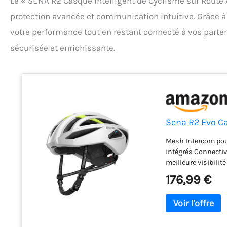
Le « SENA R2 Casque Intelligent de Cyclisme sur Route
protection avancée et communication intuitive. Grâce à
votre performance tout en restant connecté à vos partena
sécurisée et enrichissante.
Sena R2 Evo Ca
Mesh Intercom pou
intégrés Connectiv
meilleure visibili
176,99 €