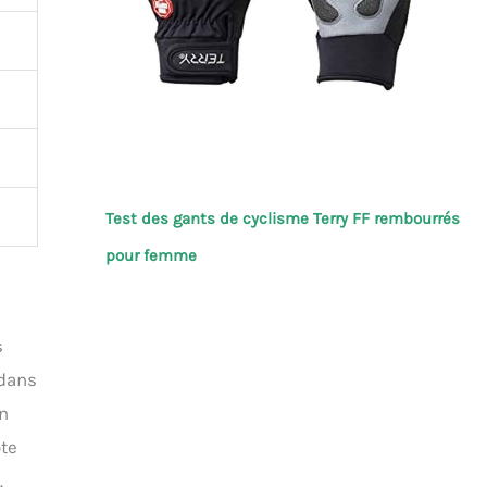
Test des gants de cyclisme Terry FF rembourrés
pour femme
s
 dans
en
ote
.