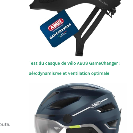
Test du casque de vélo ABUS GameChanger :
aérodynamisme et ventilation optimale
oute.