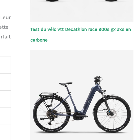
 Leur
ette
Test du vélo vtt Decathlon race 900s gx axs en
rfait
carbone