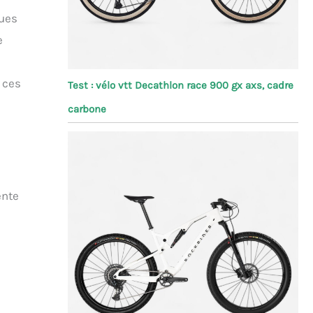
çues
e
 ces
Test : vélo vtt Decathlon race 900 gx axs, cadre
carbone
ente