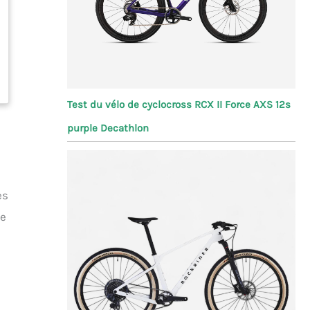
Test du vélo de cyclocross RCX II Force AXS 12s
purple Decathlon
es
le