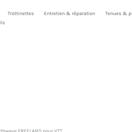
Trottinettes
Entretien & réparation
Tenues & p
ils
orthwave FREELAND pour VTT