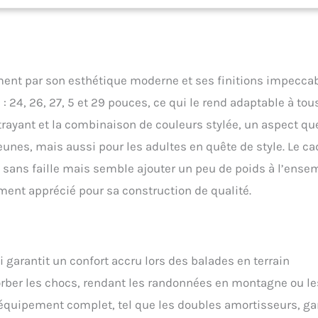
ées sont idéales pour les terrains accidentés, ainsi que pour les
 Vous êtes donc assuré d'atteindre votre destination quelles que
ons météorologiques. En outre, vous recevrez un outil comme
 unique : les vélos Chillaxx Falcon ne brillent pas seulement par
insèques. Grâce à leur design moderne et unique, ces vélos de qualité
ent par son esthétique moderne et ses finitions impeccab
 l'attention dans toutes les situations Avec le vélo de Chillaxx
 bien visible grâce aux réflecteurs. Chez Falcon, design tendance et
: 24, 26, 27, 5 et 29 pouces, ce qui le rend adaptable à tou
rent – ce vélo répond à tous les souhaits. Matériaux de qualité
ttrayant et la combinaison de couleurs stylée, un aspect qu
o est doté d'un cadre en acier robuste et résistant, afin que vous
dans n'importe quelle situation. Montage facile et rapide : en outre, le
nes, mais aussi pour les adultes en quête de style. Le ca
 à 85 % et vous pouvez commencer à rouler directement après un
se sans faille mais semble ajouter un peu de poids à l’ense
reins et des vitesses. Vous trouverez facilement le lien vers la vidéo
mballage (français non garanti).
ment apprécié pour sa construction de qualité.
 garantit un confort accru lors des balades en terrain
sorber les chocs, rendant les randonnées en montagne ou le
l’équipement complet, tel que les doubles amortisseurs, ga