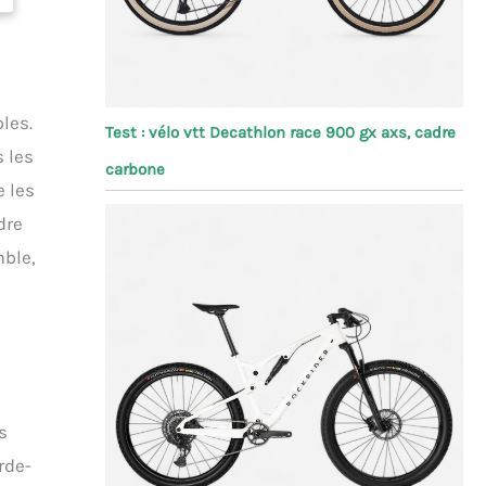
les.
Test : vélo vtt Decathlon race 900 gx axs, cadre
s les
carbone
e les
dre
mble,
s
rde-