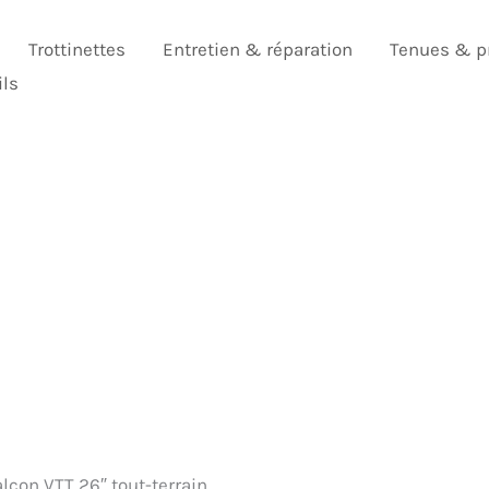
Trottinettes
Entretien & réparation
Tenues & p
ils
alcon VTT 26″ tout-terrain