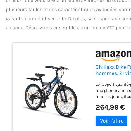
chacun, que vous soyez un jeune aventurier ou un adult
plusieurs tailles et ses caractéristiques avancées comme
garantit confort et sécurité. De plus, sa suspension com
aisance. Découvrons ensemble comment ce VTT peut tra
Chillaxx Bike F
hommes, 21 vit
Noir/Bleu)
Le rapport qualité-
une planification d
tous les jours, il 
une excursion en m
264,99 €
grimper n'importe 
vélo multifonction
qualité supérieure 
conduite optimal e