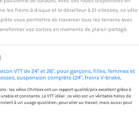
e passionné de balades. Avec ses roues disponibles en
 les freins à disque et le dérailleur à 21 vitesses, ce vélo
plète vous permettra de traverser tous les terrains avec
nsformer vos sorties en moments de plaisir partagé.
alcon VTT de 24" et 26", pour garçons, filles, femmes et
esses, suspension complète (24", freins V-brake,
prix : les vélos Chillaxx ont un rapport qualité/prix excellent grâce à
urable et constante. Le VTT idéal : ce vélo est un véritable héros de
convient à un usage quotidien, pour aller au travail, mais aussi pour
ontagne. Grâce à la transmission de haute qualité, vous pouvez
quelle montagne avec le VTT Chillaxx Falcon. Chillaxx Falcon est un
nel qui peut parfaitement répondre à vos besoins quotidiens. De
: grâce à son dérailleur optimisé, vous bénéficierez d'un confort de
n raison d’une transmission nette et souple. Les doubles jantes