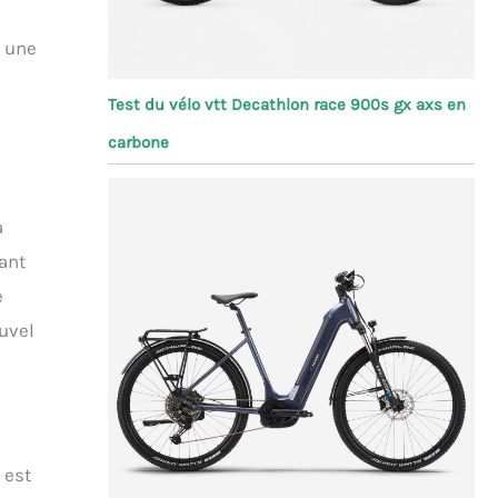
, une
Test du vélo vtt Decathlon race 900s gx axs en
carbone
a
tant
e
ouvel
 est