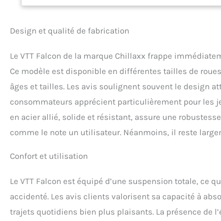
parfaitement adapt
pistes en goudron.
soient les conditi
Design et qualité de fabrication
accessoire. Design
leurs valeurs intr
Le VTT Falcon de la marque Chillaxx frappe immédiatem
supérieure attirent
Falcon, vous serez
Ce modèle est disponible en différentes tailles de roues 
sécurité se rencont
âges et tailles. Les avis soulignent souvent le design a
supérieure : ce vél
puissiez l'utiliser 
consommateurs apprécient particulièrement pour les jeu
vélo est pré-monté
en acier allié, solide et résistant, assure une robustes
court réglage des f
de montage sur l'e
comme le note un utilisateur. Néanmoins, il reste large
Confort et utilisation
Le VTT Falcon est équipé d’une suspension totale, ce qui
accidenté. Les avis clients valorisent sa capacité à ab
trajets quotidiens bien plus plaisants. La présence de 