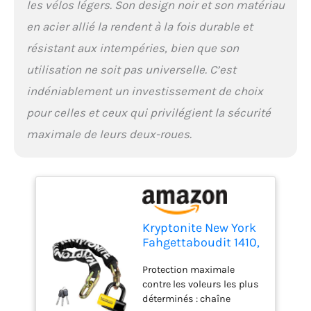
les vélos légers. Son design noir et son matériau
en acier allié la rendent à la fois durable et
résistant aux intempéries, bien que son
utilisation ne soit pas universelle. C’est
indéniablement un investissement de choix
pour celles et ceux qui privilégient la sécurité
maximale de leurs deux-roues.
Kryptonite New York
Fahgettaboudit 1410,
Antivol Chaîne avec
Protection maximale
Antivol U Mini, Acier
contre les voleurs les plus
au Manganèse
déterminés : chaîne
trempé, Niveau de