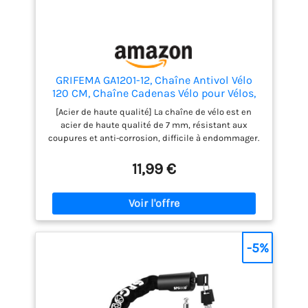
le cylindre. 4,9 kg et
longueur 100 cm, solution
robuste et polyvalente
GRIFEMA GA1201-12, Chaîne Antivol Vélo
120 CM, Chaîne Cadenas Vélo pour Vélos,
Motos, trotinette electrique, Portails, Noir
[Acier de haute qualité] La chaîne de vélo est en
acier de haute qualité de 7 mm, résistant aux
coupures et anti-corrosion, difficile à endommager.
[Veste de haute qualité] La surface de la chaîne de
moto est en tissu de nylon de haute qualité, qui
11,99 €
peut résister à la corrosion, à l'usure et est plus
durable. [Large application] La chaîne antivol de
vélo mesure 120 cm de long et peut être utilisée
dans un plus large éventail de scénarios.Il peut
verrouiller plusieurs vélos, ce qui convient très bien
aux vélos stationnaires, aux vélos électriques, aux
-5%
portes, aux grilles extérieures, etc. [Cadenas à clé]
Pas besoin de s'inquiéter d'oublier le cadenas à
combinaison, le cadenas à chaîne est équipé de 2
clés mécaniques pour éviter toute perte.
[Conception intime] Le cylindre de serrure de