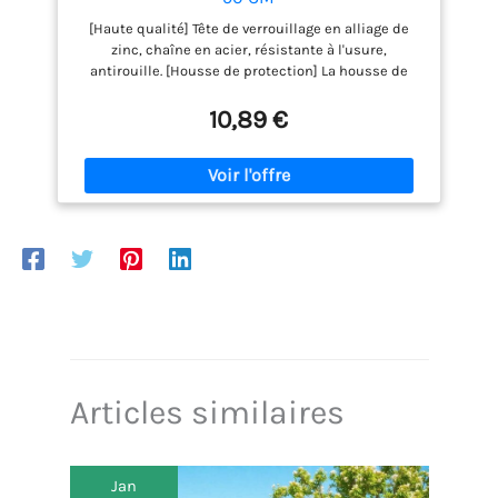
[Haute qualité] Tête de verrouillage en alliage de
zinc, chaîne en acier, résistante à l'usure,
antirouille. [Housse de protection] La housse de
protection est anti-poussière et anti-rayures, ce qui
peut prolonger la durée de vie du cadenas à chaîne.
10,89 €
[Haute sécurité] Le code Cadenas se compose d'un
mot de passe à 5 chiffres, il y a 100 000 possibilités,
vous devez donc vous souvenir de votre mot de
passe (recommander de prendre des notes ou de
prendre des photos pour enregistrer). [Large
utilisation] 900 mm de long, 730 g, diamètre de la
chaîne 7 mm, assez long pour protéger les vélos,
scooters, portes ou autres objets contre le vol.
[Facile à utiliser]: Le mot de passe d'origine de
Cadenas à code est 00000, et chaque verrouillage
par mot de passe est accompagné d'un manuel
d'utilisation, facile à utiliser ou à réinitialiser votre
propre mot de passe
Articles similaires
Jan