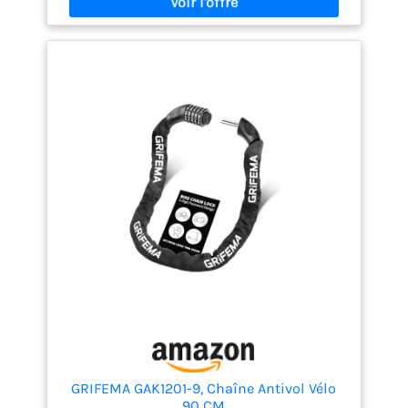
tissu de la chaîne de vélo est faite de matériau en
nylon durci, ce qui peut non seulement protéger
contre les rayons UV et prolonger la durée de vie de
la chaîne de vélo, mais également empêcher la
chaîne interne de rayer le vélo. Conception de
couverture imperméable à l'eau:Le couvercle
imperméable à l'eau est conçu à l'embouchure de la
serrure de la chaîne de vélo pour empêcher la pluie
et la neige d'entrer dans le cylindre de serrure et
empêcher le cylindre de rouille. Avec 3 touches:Le
paquet de serrure de chaîne de vélo contient 3 clés,
ce qui est unique et rend le vol plus difficile. Sûr et
largement utilisé:Le verrouillage de chaîne de vélo
résistant à l'usure et aux coupures améliore la
sécurité et convient aux vélos, aux véhicules
électriques, aux motos, aux poussettes, aux
pelleteuses à gazon, aux barbecues, aux portes de
clôture et à d'autres articles nécessitant la
protection du verrouillage de chaîne de vélo.
GRIFEMA GAK1201-9, Chaîne Antivol Vélo
90 CM