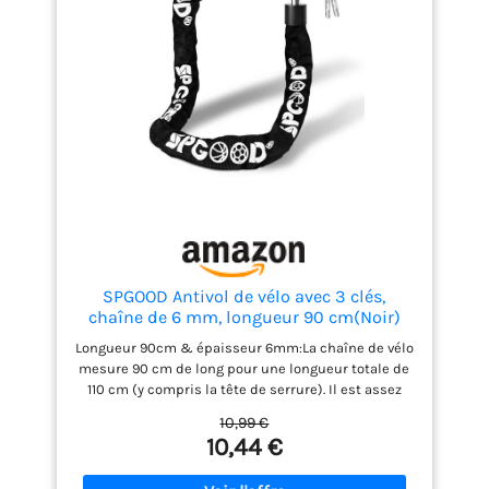
scooter est conçu avec un couvercle étanche à l'eau
et à la poussière, la clé est également unique et la
fonction antivol est plus puissante.
SPGOOD Antivol de vélo avec 3 clés,
chaîne de 6 mm, longueur 90 cm(Noir)
Longueur 90cm & épaisseur 6mm:La chaîne de vélo
mesure 90 cm de long pour une longueur totale de
110 cm (y compris la tête de serrure). Il est assez
long pour verrouiller plusieurs vélos. La chaîne est
10,99 €
faite d'acier spécial trempé avec une épaisseur de 6
10,44 €
mm, ce qui permet d'éviter le cisaillement et le vol.
Couvre tissu en nylon de haute qualité:La gaine en