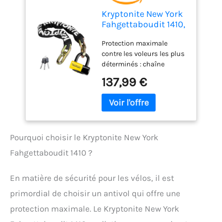
Kryptonite New York
Fahgettaboudit 1410,
Antivol Chaîne avec
Protection maximale
Antivol U Mini, Acier
contre les voleurs les plus
au Manganèse
déterminés : chaîne
trempé, Niveau de
hexagonale de 14 mm en
Sécurité 10/10, pour
137,99 €
acier au manganèse
Vélos, Vélos
trempé (100 cm) et antivol
électriques, Scooters
U Mini avec anse de 15 mm
et Motos, 4,9 kg, 100
; certifié Sold Secure
cm
Diamond Sécurité élevée
Pourquoi choisir le Kryptonite New York
contre le vol : corps du
cadenas ovale breveté et
Fahgettaboudit 1410 ?
cylindre haute sécurité
résistant au crochetage et
En matière de sécurité pour les vélos, il est
au perçage, idéal pour
zones urbaines et à haut
primordial de choisir un antivol qui offre une
risque Livré avec 3 clés.
protection maximale. Le Kryptonite New York
Notez le numéro : avec le
Key Safe Program vous