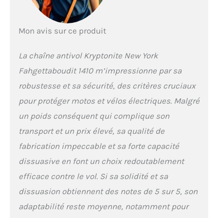
nylon protège la chaîne et
le cadre contre les rayures
; cache-poussière protège
Mon avis sur ce produit
le cylindre. 4,9 kg et
longueur 100 cm, solution
La chaîne antivol Kryptonite New York
robuste et polyvalente
Fahgettaboudit 1410 m’impressionne par sa
robustesse et sa sécurité, des critères cruciaux
pour protéger motos et vélos électriques. Malgré
un poids conséquent qui complique son
transport et un prix élevé, sa qualité de
fabrication impeccable et sa forte capacité
dissuasive en font un choix redoutablement
efficace contre le vol. Si sa solidité et sa
dissuasion obtiennent des notes de 5 sur 5, son
adaptabilité reste moyenne, notamment pour