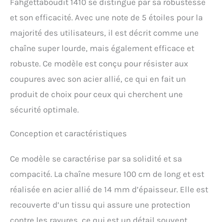
Fahgettaboudit 1410 se distingue par sa robustesse
obtenez un double en cas
et son efficacité. Avec une note de 5 étoiles pour la
de perte, le premier envoi
gratuit hors frais
majorité des utilisateurs, il est décrit comme une
d’expédition Manchon en
chaîne super lourde, mais également efficace et
nylon protège la chaîne et
le cadre contre les rayures
robuste. Ce modèle est conçu pour résister aux
; cache-poussière protège
coupures avec son acier allié, ce qui en fait un
le cylindre. 4,9 kg et
longueur 100 cm, solution
produit de choix pour ceux qui cherchent une
robuste et polyvalente
sécurité optimale.
Conception et caractéristiques
Ce modèle se caractérise par sa solidité et sa
compacité. La chaîne mesure 100 cm de long et est
réalisée en acier allié de 14 mm d’épaisseur. Elle est
recouverte d’un tissu qui assure une protection
contre les rayures, ce qui est un détail souvent