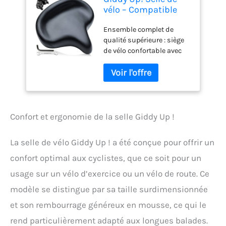
vélo – Compatible
avec Les vélos
Ensemble complet de
d'exercice Peloton et
qualité supérieure : siège
vélo de Route – Selle
de vélo confortable avec
de vélo
housse imperméable,
surdimensionnée
bande réfléchissante et
XXL Confortable –
clé de montage. Que vous
Extra Large de
conduisiez votre selle de
Rechange
vélo à l'intérieur ou à
Universelle étanche
l'extérieur, au travail, à
en Mousse à
Confort et ergonomie de la selle Giddy Up !
l'école, dans le parc,
autour du pâté de
La selle de vélo Giddy Up ! a été conçue pour offrir un
maisons ou même hors
route, vous trouverez ce
confort optimal aux cyclistes, que ce soit pour un
siège le choix parfait.
usage sur un vélo d’exercice ou un vélo de route. Ce
Giddy Up! Le siège de vélo
a été conçu pour être le
modèle se distingue par sa taille surdimensionnée
siège de vélo rembourré le
et son rembourrage généreux en mousse, ce qui le
plus confortable. Double
rend particulièrement adapté aux longues balades.
ressort absorbant les