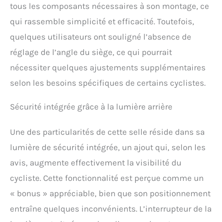
selle de vélo
tous les composants nécessaires à son montage, ce
surdimensionnée. La
qui rassemble simplicité et efficacité. Toutefois,
mousse à mémoire de
forme fournira tout le
quelques utilisateurs ont souligné l’absence de
confort supplémentaire
réglage de l’angle du siège, ce qui pourrait
dont vous avez besoin
pour parcourir les plus
nécessiter quelques ajustements supplémentaires
longues distances sur
selon les besoins spécifiques de certains cyclistes.
votre vélo d'intérieur.
Ajustement universel et
facile à installer ---- Giddy
Sécurité intégrée grâce à la lumière arrière
Up! La selle de vélo a un
système d'ajustement
Une des particularités de cette selle réside dans sa
universel qui la rend facile
lumière de sécurité intégrée, un ajout qui, selon les
à installer sur presque
tous les types de vélo, et
avis, augmente effectivement la visibilité du
elle est livrée avec toutes
cycliste. Cette fonctionnalité est perçue comme un
les pièces d'installation
dont vous avez besoin
« bonus » appréciable, bien que son positionnement
pour commencer à
entraîne quelques inconvénients. L’interrupteur de la
bénéficier des avantages
de la selle dans les plus