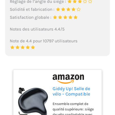
Réglage de l’angle du siège :
Solidité et fabrication :
Satisfaction globale :
Notes des utilisateurs 4.4/5
Note de 4.4 pour 10797 utilisateurs
Giddy Up! Selle de
vélo – Compatible
avec Les vélos
Ensemble complet de
d'exercice Peloton et
qualité supérieure : siège
vélo de Route – Selle
de vélo confortable avec