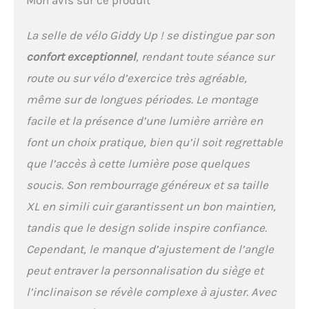
suspensions à ressort
placées sous la selle du
La selle de vélo Giddy Up ! se distingue par son
vélo assurent l'absorption
des chocs provenant des
confort exceptionnel
, rendant toute séance sur
bosses, des nids-de-poule
route ou sur vélo d’exercice très agréable,
ou de tout terrain difficile
sur lequel vous roulez,
même sur de longues périodes. Le montage
tandis que la mousse à
facile et la présence d’une lumière arrière en
mémoire de forme vous
apportera le confort que
font un choix pratique, bien qu’il soit regrettable
vous recherchez.
que l’accès à cette lumière pose quelques
Remplacement parfait
pour vélo stationnaire :
soucis. Son rembourrage généreux et sa taille
améliorez le confort de
XL en simili cuir garantissent un bon maintien,
conduite à l'intérieur de
votre maison avec cette
tandis que le design solide inspire confiance.
selle de vélo
Cependant, le manque d’ajustement de l’angle
surdimensionnée. La
peut entraver la personnalisation du siège et
mousse à mémoire de
forme fournira tout le
l’inclinaison se révèle complexe à ajuster. Avec
confort supplémentaire