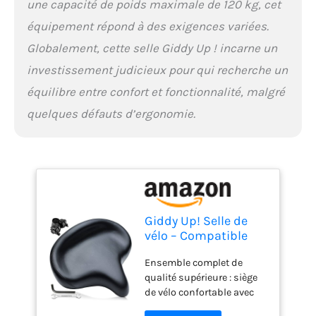
une capacité de poids maximale de 120 kg, cet
dont vous avez besoin
pour parcourir les plus
équipement répond à des exigences variées.
longues distances sur
Globalement, cette selle Giddy Up ! incarne un
votre vélo d'intérieur.
Ajustement universel et
investissement judicieux pour qui recherche un
facile à installer ---- Giddy
équilibre entre confort et fonctionnalité, malgré
Up! La selle de vélo a un
système d'ajustement
quelques défauts d’ergonomie.
universel qui la rend facile
à installer sur presque
tous les types de vélo, et
elle est livrée avec toutes
les pièces d'installation
dont vous avez besoin
pour commencer à
Giddy Up! Selle de
bénéficier des avantages
vélo – Compatible
de la selle dans les plus
avec Les vélos
brefs délais. **Veuillez
Ensemble complet de
d'exercice Peloton et
noter que certains
qualité supérieure : siège
vélo de Route – Selle
fabricants de vélos
de vélo confortable avec
de vélo
peuvent utiliser des
housse imperméable,
surdimensionnée
dimensions spécifiques