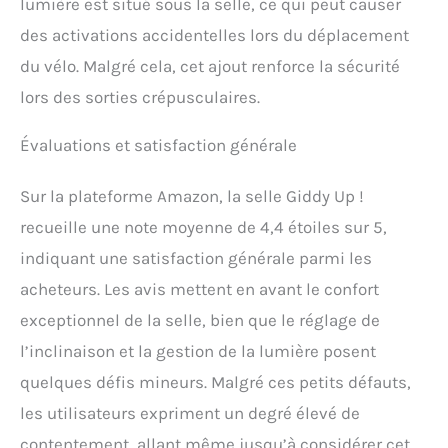
lumière est situé sous la selle, ce qui peut causer
brefs délais. **Veuillez
des activations accidentelles lors du déplacement
noter que certains
fabricants de vélos
du vélo. Malgré cela, cet ajout renforce la sécurité
peuvent utiliser des
lors des sorties crépusculaires.
dimensions spécifiques
pour le siège afin
d'approuver le
Évaluations et satisfaction générale
remplacement par une
selle d'origine. Pour éviter
Sur la plateforme Amazon, la selle Giddy Up !
tout inadapté, veuillez
recueille une note moyenne de 4,4 étoiles sur 5,
vous assurer de mesurer
correctement la jauge de
indiquant une satisfaction générale parmi les
poteau de vélo** Achat
acheteurs. Les avis mettent en avant le confort
sans risque : faire de vous
un client heureux est notre
exceptionnel de la selle, bien que le réglage de
objectif principal.
l’inclinaison et la gestion de la lumière posent
Essayez-le, et si vous ne
l'aimez pas absolument,
quelques défis mineurs. Malgré ces petits défauts,
envoyez-nous un
les utilisateurs expriment un degré élevé de
message et nous vous
rembourserons ou
contentement, allant même jusqu’à considérer cet