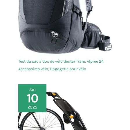
Test du sac à dos de vélo deuter Trans Alpine 24
Accessoires vélo
,
Bagagerie pour vélo
Jan
10
2025