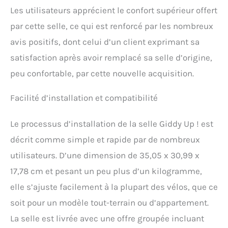
chocs, matériau en
Les utilisateurs apprécient le confort supérieur offert
mousse à mémoire de
par cette selle, ce qui est renforcé par les nombreux
forme et imperméable -
Vous cherchez une
avis positifs, dont celui d’un client exprimant sa
conduite fluide ? Les deux
satisfaction après avoir remplacé sa selle d’origine,
suspensions à ressort
placées sous la selle du
peu confortable, par cette nouvelle acquisition.
vélo assurent l'absorption
des chocs provenant des
Facilité d’installation et compatibilité
bosses, des nids-de-poule
ou de tout terrain difficile
sur lequel vous roulez,
Le processus d’installation de la selle Giddy Up ! est
tandis que la mousse à
décrit comme simple et rapide par de nombreux
mémoire de forme vous
apportera le confort que
utilisateurs. D’une dimension de 35,05 x 30,99 x
vous recherchez.
17,78 cm et pesant un peu plus d’un kilogramme,
Remplacement parfait
elle s’ajuste facilement à la plupart des vélos, que ce
pour vélo stationnaire :
améliorez le confort de
soit pour un modèle tout-terrain ou d’appartement.
conduite à l'intérieur de
La selle est livrée avec une offre groupée incluant
votre maison avec cette