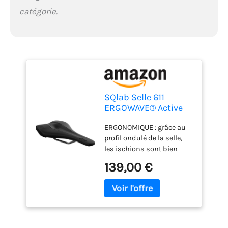
catégorie.
SQlab Selle 611
ERGOWAVE® Active
2.1, Selle de VTT,
ERGONOMIQUE : grâce au
Ergonomique, Selle
profil ondulé de la selle,
de vélo pour Femmes
les ischions sont bien
et Hommes, Unisexe,
soutenus et la pression
en Noir
139,00 €
sur les zones sensibles
est réduite, ce qui est idéal
pour une position allongée
en cross-country.
SOULAGEMENT DE LA
PRESSION : L'assise en