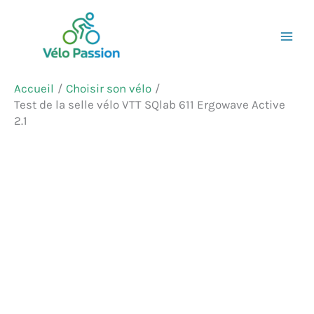
Aller
Rechercher
au
contenu
Accueil
Choisir son vélo
Test de la selle vélo VTT SQlab 611 Ergowave Active
2.1