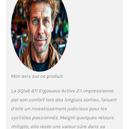
soulageant les zones
sensibles. TAILLES : La
selle de VTT est disponible
en différentes largeurs et
s'adapte ainsi avec
précision à l'écartement
entre les ischions de
chaque cycliste,
notamment sur les
terrains escarpés - 13 cm
UTILISATION : Cette selle
est idéale pour les adeptes
Mon avis sur ce produit
du VTT. De l'enduro au
marathon VTT, cette selle
est conçue pour vous
La SQlab 611 Ergowave Active 2.1 impressionne
permettre d'aller plus loin
par son confort lors des longues sorties, faisant
et plus vite.
d’elle un investissement judicieux pour les
cyclistes passionnés. Malgré quelques retours
mitigés, elle reste une valeur sûre dans sa