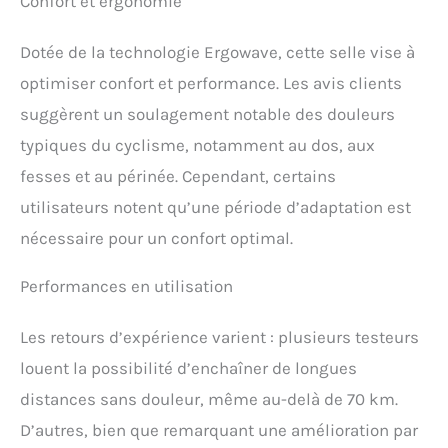
Confort et ergonomie
du VTT. De l'enduro au
marathon VTT, cette selle
est conçue pour vous
Dotée de la technologie Ergowave, cette selle vise à
permettre d'aller plus loin
optimiser confort et performance. Les avis clients
et plus vite.
suggèrent un soulagement notable des douleurs
typiques du cyclisme, notamment au dos, aux
fesses et au périnée. Cependant, certains
utilisateurs notent qu’une période d’adaptation est
nécessaire pour un confort optimal.
Performances en utilisation
Les retours d’expérience varient : plusieurs testeurs
louent la possibilité d’enchaîner de longues
distances sans douleur, même au-delà de 70 km.
D’autres, bien que remarquant une amélioration par