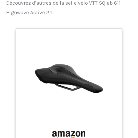
Découvrez d’autres de la selle vélo VTT SQlab 611
gradins répartit le poids
de manière ciblée sur les
Ergowave Active 2.1
ischions, tout en
soulageant les zones
sensibles. TAILLES : La
selle de VTT est disponible
en différentes largeurs et
s'adapte ainsi avec
précision à l'écartement
entre les ischions de
chaque cycliste,
notamment sur les
terrains escarpés - 13 cm
UTILISATION : Cette selle
est idéale pour les adeptes
du VTT. De l'enduro au
marathon VTT, cette selle
est conçue pour vous
permettre d'aller plus loin
et plus vite.