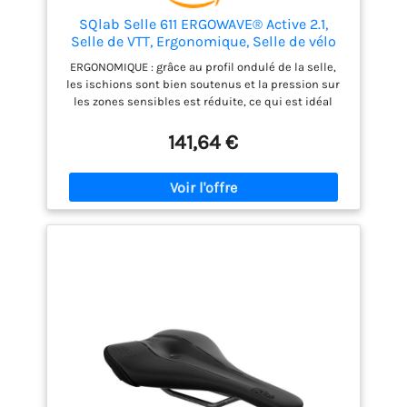
SQlab Selle 611 ERGOWAVE® Active 2.1,
Selle de VTT, Ergonomique, Selle de vélo
pour Femmes et Hommes, Unisexe, en
ERGONOMIQUE : grâce au profil ondulé de la selle,
Noir
les ischions sont bien soutenus et la pression sur
les zones sensibles est réduite, ce qui est idéal
pour une position allongée en cross-country.
SOULAGEMENT DE LA PRESSION : L'assise en gradins
141,64 €
répartit le poids de manière ciblée sur les ischions,
tout en soulageant les zones sensibles. TAILLES : La
selle de VTT est disponible en différentes largeurs
et s'adapte ainsi avec précision à l'écartement
entre les ischions de chaque cycliste, notamment
sur les terrains escarpés - 13 cm UTILISATION : Cette
selle est idéale pour les adeptes du VTT. De l'enduro
au marathon VTT, cette selle est conçue pour vous
permettre d'aller plus loin et plus vite.