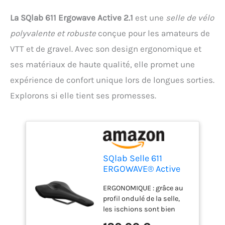
La SQlab 611 Ergowave Active 2.1
est une
selle de vélo
polyvalente et robuste
conçue pour les amateurs de
VTT et de gravel. Avec son design ergonomique et
ses matériaux de haute qualité, elle promet une
expérience de confort unique lors de longues sorties.
Explorons si elle tient ses promesses.
SQlab Selle 611
ERGOWAVE® Active
2.1, Selle de VTT,
ERGONOMIQUE : grâce au
Ergonomique, Selle
profil ondulé de la selle,
de vélo pour Femmes
les ischions sont bien
et Hommes, Unisexe,
soutenus et la pression
en Noir