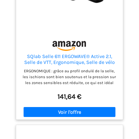
SQlab Selle 611 ERGOWAVE® Active 2.1,
Selle de VTT, Ergonomique, Selle de vélo
pour Femmes et Hommes, Unisexe, en
ERGONOMIQUE : grâce au profil ondulé de la selle,
Noir
les ischions sont bien soutenus et la pression sur
les zones sensibles est réduite, ce qui est idéal
pour une position allongée en cross-country.
SOULAGEMENT DE LA PRESSION : L'assise en gradins
141,64 €
répartit le poids de manière ciblée sur les ischions,
tout en soulageant les zones sensibles. TAILLES : La
selle de VTT est disponible en différentes largeurs
et s'adapte ainsi avec précision à l'écartement
entre les ischions de chaque cycliste, notamment
sur les terrains escarpés - 13 cm UTILISATION : Cette
selle est idéale pour les adeptes du VTT. De l'enduro