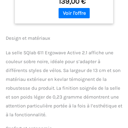
139,00 €
sur les zones sensibles
est réduite, ce qui est idéal
pour une position allongée
en cross-country.
SOULAGEMENT DE LA
PRESSION : L'assise en
Design et matériaux
gradins répartit le poids
de manière ciblée sur les
ischions, tout en
La selle SQlab 611 Ergowave Active 2.1 affiche une
soulageant les zones
couleur sobre noire, idéale pour s’adapter à
sensibles. TAILLES : La
selle de VTT est disponible
différents styles de vélos. Sa largeur de 13 cm et son
en différentes largeurs et
matériau extérieur en kevlar témoignent de la
s'adapte ainsi avec
précision à l'écartement
robustesse du produit. La finition soignée de la selle
entre les ischions de
et son poids léger de 0,23 gramme démontrent une
chaque cycliste,
notamment sur les
attention particulière portée à la fois à l’esthétique et
terrains escarpés - 13 cm
à la fonctionnalité.
UTILISATION : Cette selle
est idéale pour les adeptes