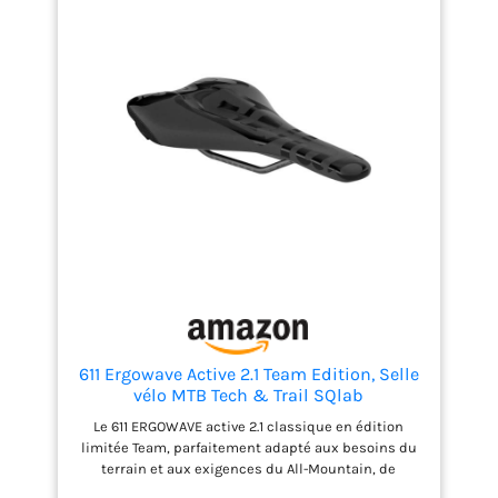
au marathon VTT, cette selle est conçue pour vous
permettre d'aller plus loin et plus vite.
611 Ergowave Active 2.1 Team Edition, Selle
vélo MTB Tech & Trail SQlab
Le 611 ERGOWAVE active 2.1 classique en édition
limitée Team, parfaitement adapté aux besoins du
terrain et aux exigences du All-Mountain, de
l'Enduro et surtout des longues montées et