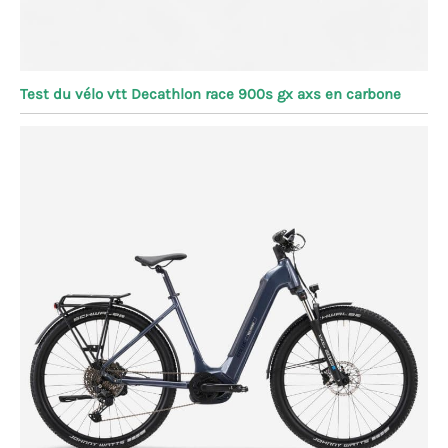
Test du vélo vtt Decathlon race 900s gx axs en carbone