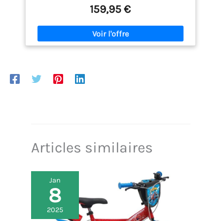
descentes en sentier. La forme sportive de la selle
159,95 €
(ERGOWAVE), en forme de vague et à deux marches,
assure un maintien parfait de l'arrière du vélo et
une répartition optimale de la pression, pour un
meilleur transfert de la puissance vers les pédales.
Technologie de selle active pour soutenir le
mouvement de pédalage et soulager les disques
intervertébraux. Le revêtement en kevlar protège
davantage les zones particulièrement sollicitées de
la selle. Matériau amortissant, avec un
amortissement supplémentaire pour une
utilisation tout-terrain, parfaitement adapté aux
exigences du VTT. Selle unisexe. Disponible en
largeurs de selle de 13, 14, 15 et 16 cm, approuvée
pour les cyclistes pesant jusqu'à 100 kg.
Articles similaires
Jan
8
2025