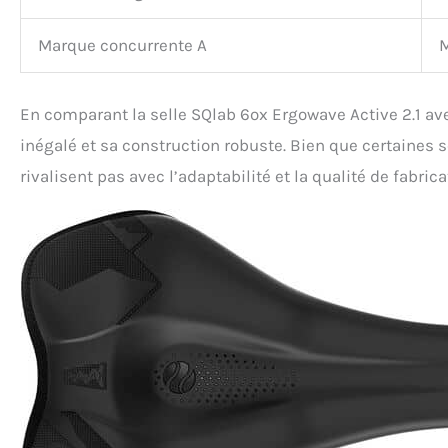
Marque concurrente A
En comparant la selle SQlab 6ox Ergowave Active 2.1 av
inégalé et sa construction robuste. Bien que certaines s
rivalisent pas avec l’adaptabilité et la qualité de fabrica