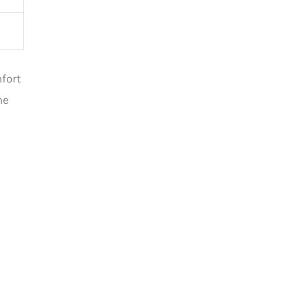
fort
ne