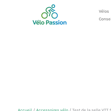
Aller
au
Vélos
contenu
Conse
Accueil
Accessoires vélo
Test de la selle VTT