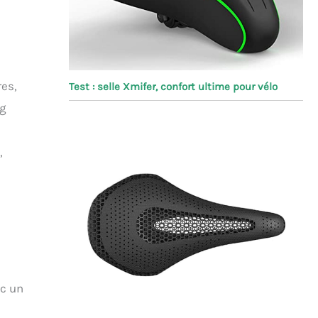
res,
Test : selle Xmifer, confort ultime pour vélo
ng
,
ec un