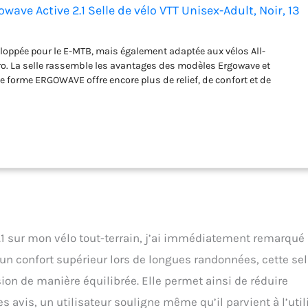
ave Active 2.1 Selle de vélo VTT Unisex-Adult, Noir, 13
oppée pour le E-MTB, mais également adaptée aux vélos All-
o. La selle rassemble les avantages des modèles Ergowave et
le forme ERGOWAVE offre encore plus de relief, de confort et de
le s'adapte parfaitement aux branches ischiatiques bulbeuses.
le surélevé est constitué d’un revêtement antidérapant pour plus
es montées en position assise. Nouvelle technologie de selle active,
liorée, pour soutenir le mouvement de pédalage et soulager la
sques intervertébraux. Le nez de selle légèrement incurvé, plat et
ne pression moindre sur les zones sensibles pour les hommes et les
xe. Disponible en largeurs de selle de 13, 14, 15 et 16 cm, approuvée
lant jusqu'à 110 kg.
.1 sur mon vélo tout-terrain, j’ai immédiatement remarqué
n confort supérieur lors de longues randonnées, cette sel
sion de manière équilibrée. Elle permet ainsi de réduire
s avis, un utilisateur souligne même qu’il parvient à l’util