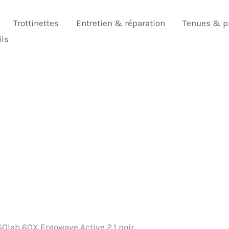
Trottinettes
Entretien & réparation
Tenues & p
ils
 SQlab 6OX Ergowave Active 2.1 noir