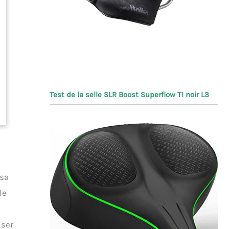
Test de la selle SLR Boost Superflow TI noir L3
 sa
le
iser