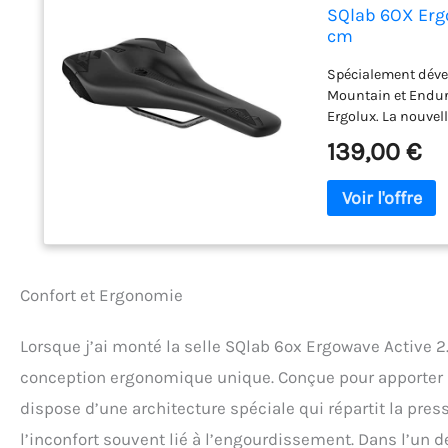
SQlab 6OX Ergow
cm
Spécialement dével
Mountain et Endur
Ergolux. La nouvel
technologie car el
139,00 €
L’arrière de la sel
d'adhérence dans l
plus légère et amé
pression sur les di
plus bas assure u
femmes. Selle unise
pour une charge al
Confort et Ergonomie
Lorsque j’ai monté la selle SQlab 6ox Ergowave Active 2
conception ergonomique unique. Conçue pour apporter u
dispose d’une architecture spéciale qui répartit la pres
l’inconfort souvent lié à l’engourdissement. Dans l’un de