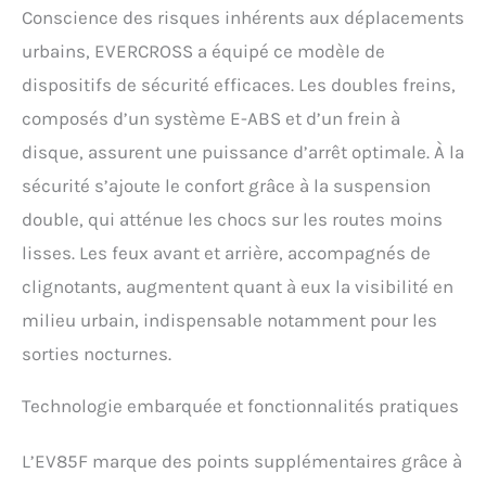
et confortable. La fonction
Conscience des risques inhérents aux déplacements
de croisière vous détend
urbains, EVERCROSS a équipé ce modèle de
également pendant le
dispositifs de sécurité efficaces. Les doubles freins,
trajet. TROTTINETTE
ELECTRIQUE PLIABLE: La
composés d’un système E-ABS et d’un frein à
trottinette électrique est
disque, assurent une puissance d’arrêt optimale. À la
dotée d'une conception
pliable (après pliage : 108 x
sécurité s’ajoute le confort grâce à la suspension
47 x 114 cm), ce qui la rend
double, qui atténue les chocs sur les routes moins
facile à ranger et à
transporter. Avec un poids
lisses. Les feux avant et arrière, accompagnés de
de seulement 15 kg, vous
clignotants, augmentent quant à eux la visibilité en
pouvez facilement
transporter la trottinette
milieu urbain, indispensable notamment pour les
électrique dans les
sorties nocturnes.
transports en commun ou
la ranger dans le coffre de
votre voiture. Pour la
Technologie embarquée et fonctionnalités pratiques
sécurité de l'utilisateur,
veuillez ne pas conduire la
L’EV85F marque des points supplémentaires grâce à
trottinette sous la pluie ou