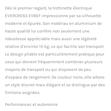
également être ajustées
selon vos besoins et
Dès le premier regard, la trottinette électrique
charge max de 120kg.(Les
EVERCROSS EV85F impressionne par sa silhouette
données ci-dessus
peuvent varier en fonction
moderne et épurée. Son matériau en aluminium de
des conditions de
haute qualité lui confère non seulement une
conduite, du poids de
l'utilisateur, du climat et
robustesse appréciable mais aussi une légèreté
du bon entretien)
relative d’environ 15 kg, ce qui facilite son transport.
AFFICHAGE LED & APP:
Le design pliable est particulièrement pratique pour
avec l’affichage LED et
l’application «EVERCROSS
ceux qui doivent fréquemment combiner plusieurs
PRO», vous pouvez suivre
moyens de transport ou qui disposent de peu
votre vitesse, votre
distance et votre
d’espace de rangement. De couleur noire, elle arbore
autonomie de la batterie
un style discret mais élégant et se distingue par des
en temps réel et rajuster
les paramètres à vos
finitions soignées.
besoins. L’application
vous permet également de
Performances et autonomie
verrouiller/déverrouiller la