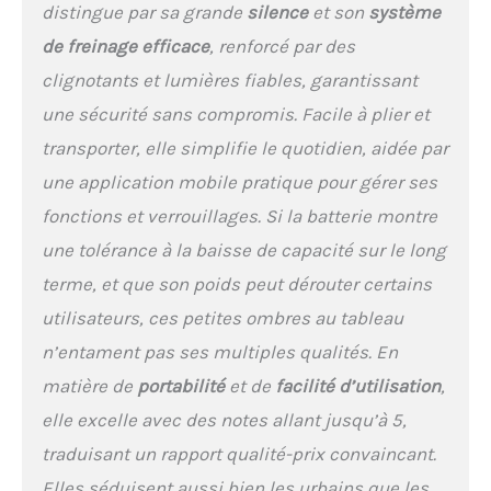
freinage composé d’un
distingue par sa grande
silence
et son
système
système E-ABS et d’un
de freinage efficace
, renforcé par des
frein à disque, qui fournit
une puissance d’arrêt
clignotants et lumières fiables, garantissant
maximale, même sur les
une sécurité sans compromis. Facile à plier et
pentes raides. Et le Phare
LED de haute luminosité +
transporter, elle simplifie le quotidien, aidée par
Feu arrière + rappel de
une application mobile pratique pour gérer ses
klaxon éclairent la route
fonctions et verrouillages. Si la batterie montre
quand vous conduisez de
nuit. PRATIQUE &
une tolérance à la baisse de capacité sur le long
CONFORTABLE: avec les
terme, et que son poids peut dérouter certains
pneus de 8,5 pouces, les
doubles amortisseurs
utilisateurs, ces petites ombres au tableau
avant et arrière et les
n’entament pas ses multiples qualités. En
pédales élargies, la
trottinette électrique vous
matière de
portabilité
et de
facilité d’utilisation
,
offre une conduite douce
elle excelle avec des notes allant jusqu’à 5,
et confortable. La fonction
de croisière vous détend
traduisant un rapport qualité-prix convaincant.
également pendant le
Elles séduisent aussi bien les urbains que les
trajet. TROTTINETTE