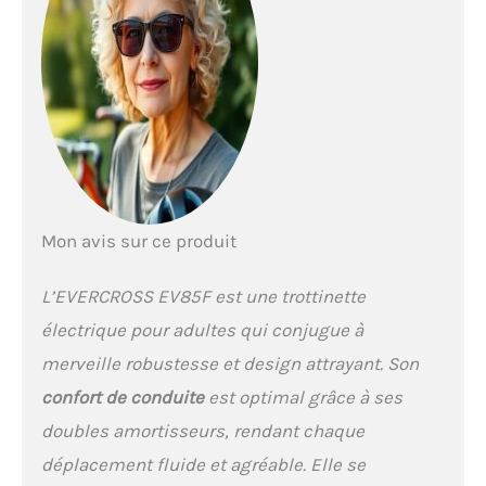
peuvent varier en fonction
des conditions de
conduite, du poids de
l'utilisateur, du climat et
du bon entretien)
AFFICHAGE LED & APP:
avec l’affichage LED et
l’application «EVERCROSS
PRO», vous pouvez suivre
votre vitesse, votre
Mon avis sur ce produit
distance et votre
autonomie de la batterie
en temps réel et rajuster
L’EVERCROSS EV85F est une trottinette
les paramètres à vos
électrique pour adultes qui conjugue à
besoins. L’application
vous permet également de
merveille robustesse et design attrayant. Son
verrouiller/déverrouiller la
confort de conduite
est optimal grâce à ses
trottinette. CONDUITE
SÛRE: Notre Trottinette
doubles amortisseurs, rendant chaque
électrique dispose d’un
déplacement fluide et agréable. Elle se
double système de