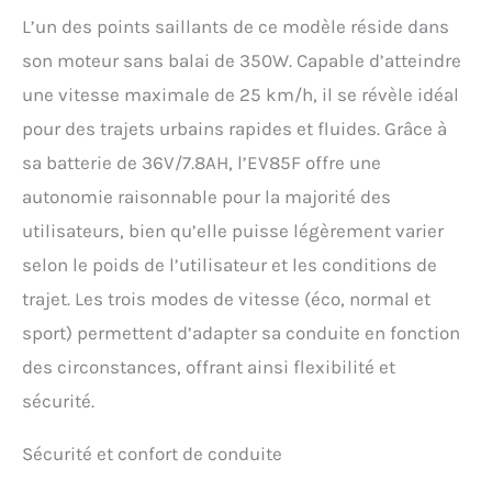
trottinette. CONDUITE
SÛRE: Notre Trottinette
L’un des points saillants de ce modèle réside dans
électrique dispose d’un
son moteur sans balai de 350W. Capable d’atteindre
double système de
freinage composé d’un
une vitesse maximale de 25 km/h, il se révèle idéal
système E-ABS et d’un
pour des trajets urbains rapides et fluides. Grâce à
frein à disque, qui fournit
sa batterie de 36V/7.8AH, l’EV85F offre une
une puissance d’arrêt
maximale, même sur les
autonomie raisonnable pour la majorité des
pentes raides. Et le Phare
utilisateurs, bien qu’elle puisse légèrement varier
LED de haute luminosité +
Feu arrière + rappel de
selon le poids de l’utilisateur et les conditions de
klaxon éclairent la route
trajet. Les trois modes de vitesse (éco, normal et
quand vous conduisez de
nuit. PRATIQUE &
sport) permettent d’adapter sa conduite en fonction
CONFORTABLE: avec les
des circonstances, offrant ainsi flexibilité et
pneus de 8,5 pouces, les
doubles amortisseurs
sécurité.
avant et arrière et les
pédales élargies, la
Sécurité et confort de conduite
trottinette électrique vous
offre une conduite douce