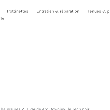
Trottinettes
Entretien & réparation
Tenues & p
ils
chaussures VTT Vaude Am Downieville Tech noir