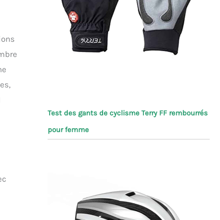
ions
ombre
ne
es,
l
Test des gants de cyclisme Terry FF rembourrés
pour femme
ec