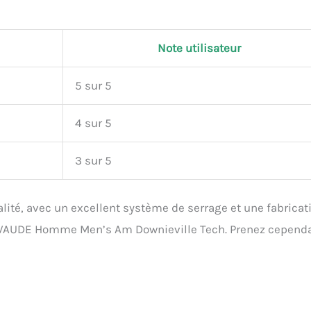
Note utilisateur
5 sur 5
4 sur 5
3 sur 5
lité, avec un excellent système de serrage et une fabricat
s VAUDE Homme Men’s Am Downieville Tech. Prenez cepend