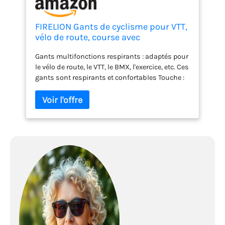
FIRELION Gants de cyclisme pour VTT,
vélo de route, course avec
rembourrage en gel, gants
Gants multifonctions respirants : adaptés pour
d'équitation pour écran tactile, gants
le vélo de route, le VTT, le BMX, l'exercice, etc. Ces
noirs taille M
gants sont respirants et confortables Touche :
gants en thecyclingglovescanTouchscreen avec
doigts pour une utilisation pratique des
appareils mobiles, sans gants de déplacement
Durable : paume en gel avec absorption des
chocs, réduit les vibrations, soulage la fatigue
des mains, et évite les peluches Sangles
réglables : absorbantes en microfibre : en
fonction des besoins de réglage de l'étanchéité
et de la stabilisation du poignet 30 jours