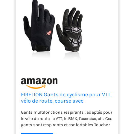
FIRELION Gants de cyclisme pour VTT,
vélo de route, course avec
rembourrage en gel, gants
Gants multifonctions respirants : adaptés pour
d'équitation pour écran tactile, gants
le vélo de route, le VTT, le BMX, l'exercice, etc. Ces
noirs taille M
gants sont respirants et confortables Touche :
gants en thecyclingglovescanTouchscreen avec