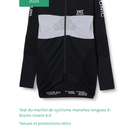
2025
Test du maillot de cyclisme manches longues X-
Bionic Invent 4.0
Tenues et protections vélos