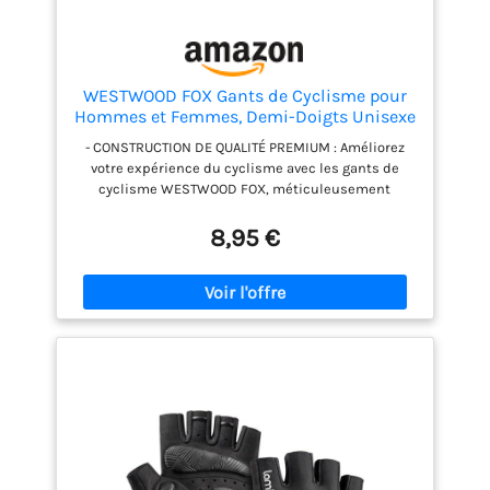
WESTWOOD FOX Gants de Cyclisme pour
Hommes et Femmes, Demi-Doigts Unisexe
avec Gel rembourré antidérapant, Paume
- CONSTRUCTION DE QUALITÉ PREMIUM : Améliorez
Absorbant Les Chocs et Respirant, Gants
votre expérience du cyclisme avec les gants de
d'été pour vélo MTB (Rouge, L)
cyclisme WESTWOOD FOX, méticuleusement
conçus pour répondre aux besoins des cyclistes,
hommes et femmes. Fabriqués à partir de
8,95 €
matériaux de première qualité, notamment des
tissus respirants et des rembourrages durables,
ces gants de vélo de montagne offrent un confort et
des performances inégalés pour les cyclistes de
tous niveaux. - DESIGN UNISEX : Ces gants
s'adressent aussi bien aux hommes qu'aux
femmes, et offrent une coupe polyvalente adaptée
aux cyclistes de tous les sexes. Cette inclusion
garantit que chaque cycliste peut bénéficier du
confort et de la fonctionnalité de nos gants. -
DESIGN A MOITIÉ DE DOIGTS : Conçus avec un style à
demi-doigts, nos gants de vélo de route offrent un