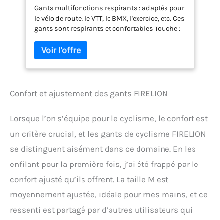
Gants multifonctions respirants : adaptés pour
d'équitation pour écran tactile, gants
le vélo de route, le VTT, le BMX, l'exercice, etc. Ces
noirs taille M
gants sont respirants et confortables Touche :
gants en thecyclingglovescanTouchscreen avec
doigts pour une utilisation pratique des
appareils mobiles, sans gants de déplacement
Durable : paume en gel avec absorption des
chocs, réduit les vibrations, soulage la fatigue
des mains, et évite les peluches Sangles
Confort et ajustement des gants FIRELION
réglables : absorbantes en microfibre : en
fonction des besoins de réglage de l'étanchéité
Lorsque l’on s’équipe pour le cyclisme, le confort est
et de la stabilisation du poignet 30 jours
un critère crucial, et les gants de cyclisme FIRELION
se distinguent aisément dans ce domaine. En les
enfilant pour la première fois, j’ai été frappé par le
confort ajusté qu’ils offrent. La taille M est
moyennement ajustée, idéale pour mes mains, et ce
ressenti est partagé par d’autres utilisateurs qui