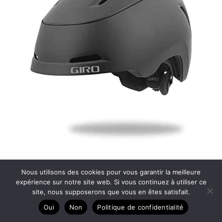
Test du casque de vélo Giro Bexley MIPS noir mat
Nous utilisons des cookies pour vous garantir la meilleure
expérience sur notre site web. Si vous continuez à utiliser ce
site, nous supposerons que vous en êtes satisfait.
Oui
Non
Politique de confidentialité