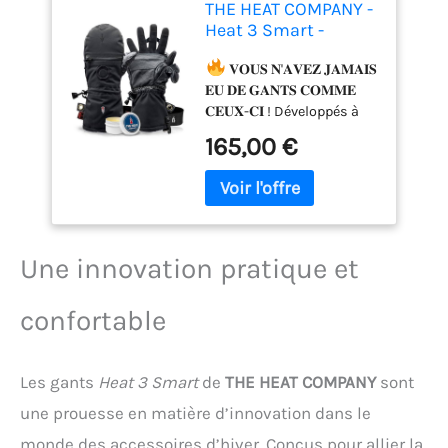
THE HEAT COMPANY -
Heat 3 Smart -
L'innovation en
matière de Gants -
𝐕𝐎𝐔𝐒 𝐍'𝐀𝐕𝐄𝐙 𝐉𝐀𝐌𝐀𝐈𝐒
Gants & moufles en
𝐄𝐔 𝐃𝐄 𝐆𝐀𝐍𝐓𝐒 𝐂𝐎𝐌𝐌𝐄
Un - Idéal pour la
𝐂𝐄𝐔𝐗-𝐂𝐈 ! Développés à
Manipulation : il
l'origine pour les forces
165,00 €
Suffit de déplier la
spéciales, ils sont
moufle - Gants
aujourd'hui populaires
d'hiver Hommes et
auprès des photographes
Femmes
professionnels et des
amateurs de plein air, qui
font confiance à ce
Une innovation pratique et
système de gants
novateur offrant 79
confortable
possibilités de
combinaisons flexibles
dans les endroits les plus
Les gants
Heat 3 Smart
de
THE HEAT COMPANY
sont
froids du monde.
𝐇𝐄𝐀𝐓 𝟑 𝐒𝐌𝐀𝐑𝐓: les gants
une prouesse en matière d’innovation dans le
à doigts (LINER) et les
monde des accessoires d’hiver. Conçus pour allier la