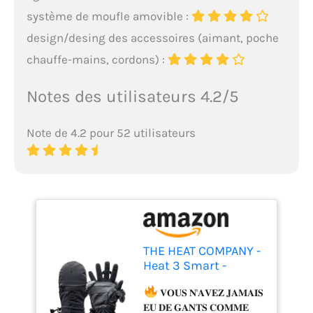
système de moufle amovible :
design/desing des accessoires (aimant, poche
chauffe-mains, cordons) :
Notes des utilisateurs 4.2/5
Note de 4.2 pour 52 utilisateurs
THE HEAT COMPANY -
Heat 3 Smart -
L'innovation en
matière de Gants -
𝐕𝐎𝐔𝐒 𝐍'𝐀𝐕𝐄𝐙 𝐉𝐀𝐌𝐀𝐈𝐒
Gants & moufles en
𝐄𝐔 𝐃𝐄 𝐆𝐀𝐍𝐓𝐒 𝐂𝐎𝐌𝐌𝐄