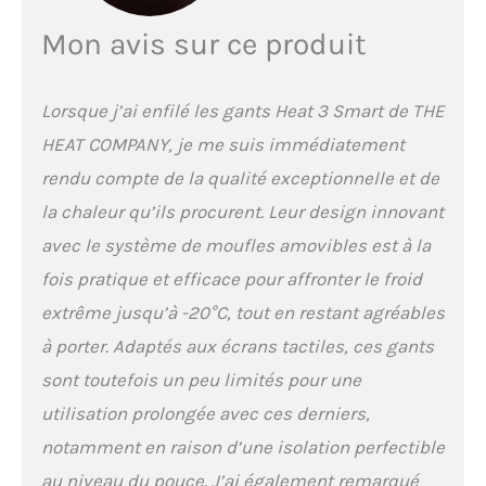
vos doigts sans vous
refroidir.
𝐄𝐍𝐅𝐈𝐍 𝐁𝐈𝐄𝐍
Mon avis sur ce produit
𝐀𝐔 𝐂𝐇𝐀𝐔𝐃 𝐓𝐎𝐔𝐓 𝐀𝐔
𝐋𝐎𝐍𝐆 𝐃𝐄 𝐋'𝐇𝐈𝐕𝐄𝐑! Si
vous souhaitez sortir
Lorsque j’ai enfilé les gants Heat 3 Smart de THE
quelque chose de votre
HEAT COMPANY, je me suis immédiatement
sac, prendre une photo ou
utiliser votre équipement,
rendu compte de la qualité exceptionnelle et de
il vous suffit de déplier le
la chaleur qu’ils procurent. Leur design innovant
capuchon de la mitaine.
Vos doigts resteront au
avec le système de moufles amovibles est à la
chaud sans avoir à enlever
fois pratique et efficace pour affronter le froid
vos gants. Vous avez
besoin de passer un coup
extrême jusqu’à -20°C, tout en restant agréables
de fil rapide ? Grâce à notre
à porter. Adaptés aux écrans tactiles, ces gants
modèle SMART, c'est tout à
fait possible avec tous les
sont toutefois un peu limités pour une
écrans tactiles.
utilisation prolongée avec ces derniers,
𝐐𝐔𝐀𝐋𝐈𝐓É 𝐏𝐑𝐄𝐌𝐈𝐔𝐌 :
nous concentrons sur
notamment en raison d’une isolation perfectible
l'utilisation intelligente
au niveau du pouce. J’ai également remarqué