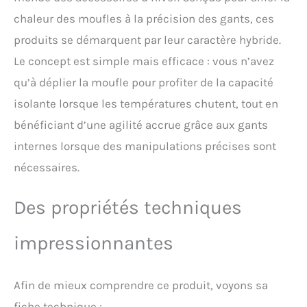
moufles (SHELL) sont
cousus ensemble.
chaleur des moufles à la précision des gants, ces
Rabattez simplement les
produits se démarquent par leur caractère hybride.
moufles vers l’arrière et
servez-vous librement de
Le concept est simple mais efficace : vous n’avez
vos doigts sans vous
qu’à déplier la moufle pour profiter de la capacité
refroidir.
𝐄𝐍𝐅𝐈𝐍 𝐁𝐈𝐄𝐍
𝐀𝐔 𝐂𝐇𝐀𝐔𝐃 𝐓𝐎𝐔𝐓 𝐀𝐔
isolante lorsque les températures chutent, tout en
𝐋𝐎𝐍𝐆 𝐃𝐄 𝐋'𝐇𝐈𝐕𝐄𝐑! Si
bénéficiant d’une agilité accrue grâce aux gants
vous souhaitez sortir
internes lorsque des manipulations précises sont
quelque chose de votre
sac, prendre une photo ou
nécessaires.
utiliser votre équipement,
il vous suffit de déplier le
Des propriétés techniques
capuchon de la mitaine.
Vos doigts resteront au
chaud sans avoir à enlever
impressionnantes
vos gants. Vous avez
besoin de passer un coup
de fil rapide ? Grâce à notre
Afin de mieux comprendre ce produit, voyons sa
modèle SMART, c'est tout à
fait possible avec tous les
fiche technique :