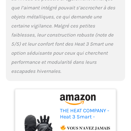
des matériaux, sur des
fonctions sophistiquées
que l’aimant intégré pouvait s’accrocher à des
et attachons une grande
objets métalliques, ce qui demande une
importance à la durabilité
certaine vigilance. Malgré ces petites
chaque fois que cela est
possible (matériaux
faiblesses, leur construction robuste (note de
contenant jusqu'à 100%
5/5) et leur confort font des Heat 3 Smart une
de matières recyclées).
𝐔𝐍𝐄 𝐂𝐎𝐌𝐁𝐈𝐍𝐀𝐈𝐒𝐎𝐍
option séduisante pour ceux qui cherchent
𝐈𝐍𝐓𝐄𝐋𝐋𝐈𝐆𝐄𝐍𝐓𝐄 𝐆𝐑Â𝐂𝐄
performance et modularité dans leurs
𝐀𝐔 𝐇𝐄𝐀𝐓 𝐋𝐀𝐘𝐄𝐑 𝐒𝐘𝐒𝐓𝐄𝐌
: le système HEAT LAYER
escapades hivernales.
SYSTEM se compose de
trois couches au
maximum : 1. LINER (sous-
gants) 2. SHELL (mitaines
à capuchon) 3. POLAR
HOOD (surmoufles). Vous
THE HEAT COMPANY -
pouvez combiner votre
Heat 3 Smart -
HEAT 3 SMART avec la
L'innovation en
3ème couche (POLAR
matière de Gants -
𝐕𝐎𝐔𝐒 𝐍'𝐀𝐕𝐄𝐙 𝐉𝐀𝐌𝐀𝐈𝐒
HOOD).