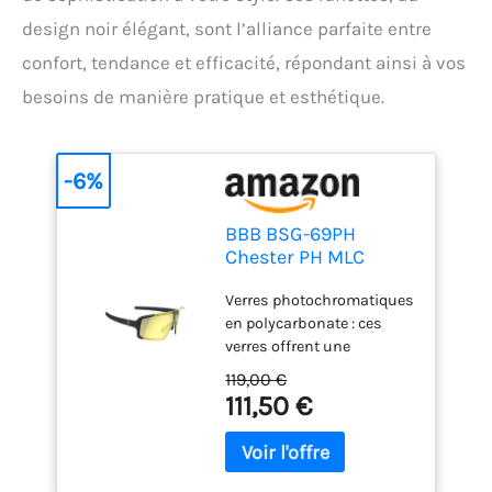
design noir élégant, sont l’alliance parfaite entre
confort, tendance et efficacité, répondant ainsi à vos
besoins de manière pratique et esthétique.
-6%
BBB BSG-69PH
Chester PH MLC
Lunettes de soleil
Verres photochromatiques
miroir doré mat Noir
en polycarbonate : ces
verres offrent une
transmission de lumière
119,00 €
de 82 à 17 %. Plus la
111,50 €
lumière du soleil est forte,
plus le verre s'assombrit
automatiquement. Avec
une paire de lentilles, vous