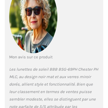
permet de voir tout ce qui
se trouve devant vous
sans aucune distorsion et
offre la vue la plus large
sur le vélo Design sans
cadre : ces lunettes de
soleil de cyclisme pour
homme et femme ont une
monture cachée à
l'intérieur Protection UV à
100 % : nos lunettes de
Mon avis sur ce produit
cyclisme
photochromiques ont des
verres réfléchissants qui
Les lunettes de soleil BBB BSG-69PH Chester PH
offrent une protection UV à
MLC, au design noir mat et aux verres miroir
100 % sur vos trajets sur
route ou VTT Léger et
dorés, allient style et fonctionnalité. Bien que
confortable : le cadre léger
leur classement en termes de ventes puisse
et pratiquement
incassable avec embouts
sembler modeste, elles se distinguent par une
de branches est très
note parfaite de 5/5 attribuée par les