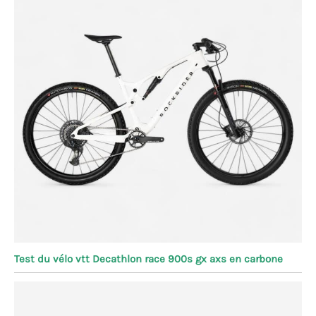
Test du vélo vtt Decathlon race 900s gx axs en carbone