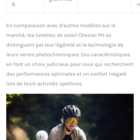
B
r
En comparaison avec d’autres modèles sur le
marché, les lunettes de soleil Chester PH se
distinguent par leur légèreté et la technologie de
leurs verres photochromiques. Ces caractéristiques
en font un choix judicieux pour ceux qui recherchent
des performances optimales et un confort inégalé
lors de leurs activités sportives.