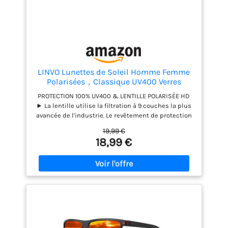
le volley-ball, le football et d'autres sports de plein
air. Service client exclusif : votre satisfaction est
notre priorité absolue. Si vous avez des questions,
notre équipe de service client est à votre
disposition 24 heures par jour. Nous nous
engageons à vous fournir des solutions en temps
opportun.
LINVO Lunettes de Soleil Homme Femme
Polarisées，Classique UV400 Verres
PROTECTION 100% UV400 & LENTILLE POLARISÉE HD
► La lentille utilise la filtration à 9 couches la plus
avancée de l'industrie. Le revêtement de protection
UV400 peut protéger parfaitement vos yeux en
19,99 €
bloquant à 100% les rayons nocifs UVA, UVB et UVC.
18,99 €
Les lentilles polarisantes HD peuvent filtrer les
reflets du soleil et réduire la fatigue oculaire.
Restaure les vraies couleurs, élimine la lumière
réfléchie et la lumière diffusée et aide à mieux voir.
MATÉRIAUX DE HAUTE QUALITÉ ► La monture en PC
de qualité supérieure avec un coefficient de
résistance aux chocs et d'élasticité élevé est plus
respectueuse de la peau. Les lentilles en PC de
haute qualité sont résistantes aux chocs et aux