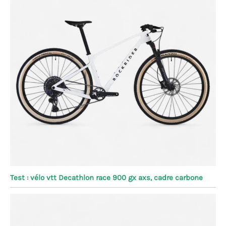
Test : vélo vtt Decathlon race 900 gx axs, cadre carbone