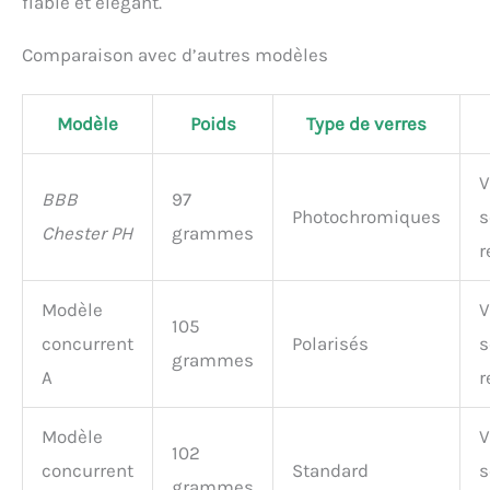
fiable et élégant.
Comparaison avec d’autres modèles
Modèle
Poids
Type de verres
V
BBB
97
Photochromiques
s
Chester PH
grammes
r
Modèle
V
105
concurrent
Polarisés
s
grammes
A
r
Modèle
V
102
concurrent
Standard
s
grammes