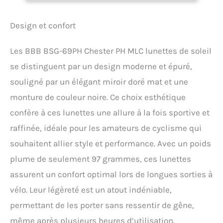
recevrez une protection
oculaire de catégorie 0, 1, 2
Design et confort
et 3 Grand verre torique :
ces lunettes de cyclisme
sont dotées d'une grande
Les BBB BSG-69PH Chester PH MLC lunettes de soleil
lentille torique qui vous
se distinguent par un design moderne et épuré,
permet de voir tout ce qui
se trouve devant vous
souligné par un élégant miroir doré mat et une
sans aucune distorsion et
monture de couleur noire. Ce choix esthétique
offre la vue la plus large
sur le vélo Design sans
confère à ces lunettes une allure à la fois sportive et
cadre : ces lunettes de
raffinée, idéale pour les amateurs de cyclisme qui
soleil de cyclisme pour
souhaitent allier style et performance. Avec un poids
homme et femme ont une
monture cachée à
plume de seulement 97 grammes, ces lunettes
l'intérieur Protection UV à
assurent un confort optimal lors de longues sorties à
100 % : nos lunettes de
cyclisme
vélo. Leur légèreté est un atout indéniable,
photochromiques ont des
permettant de les porter sans ressentir de gêne,
verres réfléchissants qui
offrent une protection UV à
même après plusieurs heures d’utilisation.