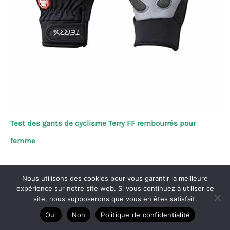
Test des gants de cyclisme Terry FF rembourrés pour
femme
Nous utilisons des cookies pour vous garantir la meilleure
expérience sur notre site web. Si vous continuez à utiliser ce
Copyright © 2026 Vélo passion
site, nous supposerons que vous en êtes satisfait.
A propos
Oui
Non
Politique de confidentialité
Contact