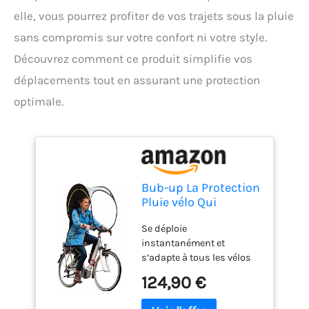
elle, vous pourrez profiter de vos trajets sous la pluie
sans compromis sur votre confort ni votre style.
Découvrez comment ce produit simplifie vos
déplacements tout en assurant une protection
optimale.
Bub-up La Protection
Pluie vélo Qui
remplace Le
Se déploie
vêtement de Pluie
instantanément et
(imperméable, Veste,
s’adapte à tous les vélos
Cape de pluie, Parka,
Se range puis se
Poncho de pluie…)
124,90 €
transporte facilement
après utilisation 80% du