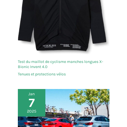
Test du maillot de cyclisme manches longues X-
Bionic Invent 4.0
Tenues et protections vélos
Jan
7
2025