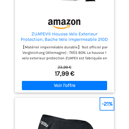
ZUAPEV® Housse Velo Exterieur
Protection, Bache Velo Impermeable 210D
【Matériel imperméable durable】Test officiel par
Vergleich.org (Allemagne) : TRÈS BON. La housse 1
velo exterieur protection ZUAPEV est fabriquée en
tissu polyester 210D avec un revêtement bien
23,99 €
imperméable et UV, qui est testé pour résister à la
17,99 €
pression de l'eau jusqu'à 1500 Pa . Il montre la
performance imperméable à l'eau et au soleil de
première classe, et aide à protéger vos vélos de la
pluie, de la neige, du vent, du soleil, de la poussière,
des égratignures, etc. Il est doté d'une couture
double face, d'une haute densité et d'une grande
-21%
durabilité. 【Adaptation optimisée】Dimensions :
200 × 110 × 70 cm (Longueur-Hauteur-Largeur).Cette
bâche extérieure ZUAPEV est universelle et
compatible avec tous les vélos de moins de 29