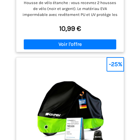
Anti-UV, Bâche Étanche Contre la Pluie
Housse de vélo étanche : vous recevrez 2 housses
de vélo (noir et argent). Le matériau EVA
imperméable avec revêtement PU et UV protège les
vélos de la pluie, de la poussière, de la saleté, du
vent, de la neige et des dommages du soleil ;
10,99 €
protection ultraviolette jusqu'à 50 +.
【Dimensions】200 cm x 110 cm, convient à la
plupart des vélos jusqu’à 29 pouces de taille de
roue. Utilisation : parfait pour l'intérieur, l'extérieur,
l'abri de voiture, la cave. S'adapte à presque tous les
vélos, y compris les VTT et les vélos de route.
-25%
【Facile à utiliser】Cette housse de vélo est conçue
avec une fermeture velcro, facile à installer, peut
être pliée soigneusement dans la poche après
utilisation, légère et portable, est une bonne
couverture anti-poussière intérieure, adaptée pour
les longs voyages à vélo ou en camping. Elle peut
également être utilisée comme poncho de
rechange ou couverture de plage.
【Service
24h/24】Si vous rencontrez des problèmes lors de
l'utilisation de nos produits, vous pouvez nous
contacter par e-mail, nous trouverons ensemble
une solution.