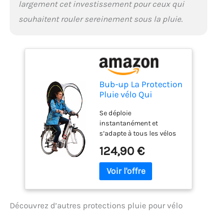
largement cet investissement pour ceux qui
souhaitent rouler sereinement sous la pluie.
Bub-up La Protection
Pluie vélo Qui
remplace Le
Se déploie
vêtement de Pluie
instantanément et
(imperméable, Veste,
s’adapte à tous les vélos
Cape de pluie, Parka,
Se range puis se
Poncho de pluie…)
124,90 €
transporte facilement
après utilisation 80% du
corps, protégé contre la
pluie : une protection
intégrale allant des
Découvrez d’autres protections pluie pour vélo
cuisses à la tête Forme
optimisée pour réduire la