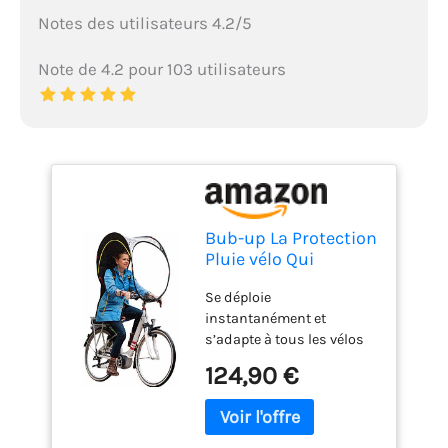
Notes des utilisateurs 4.2/5
Note de 4.2 pour 103 utilisateurs
Bub-up La Protection
Pluie vélo Qui
remplace Le
Se déploie
vêtement de Pluie
instantanément et
(imperméable, Veste,
s’adapte à tous les vélos
Cape de pluie, Parka,
Se range puis se
Poncho de pluie…)
124,90 €
transporte facilement
après utilisation 80% du
corps, protégé contre la
pluie : une protection