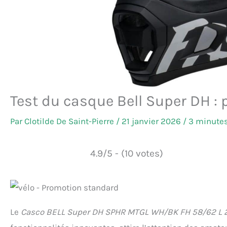
Test du casque Bell Super DH : 
Par
Clotilde De Saint-Pierre
/
21 janvier 2026
/
3 minutes
4.9/5 - (10 votes)
Le
Casco BELL Super DH SPHR MTGL WH/BK FH 58/62 L 