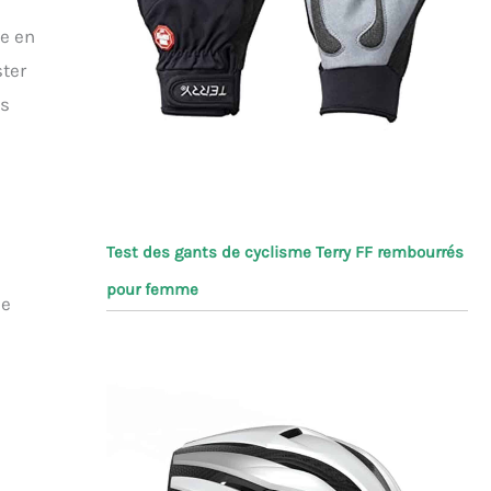
me en
ster
ds
Test des gants de cyclisme Terry FF rembourrés
pour femme
ue