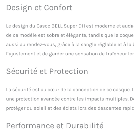
à passer des heures
Design et Confort
unique idéale pour
capacité à faire f
rotation, considér
Le design du Casco BELL Super DH est moderne et audaci
supplémentaire qu
casque Coque en p
de ce modèle est sobre et élégante, tandis que la coque 
permet de lier la 
aussi au rendez-vous, grâce à la sangle réglable et à la
casque plus robus
une couche dure con
l’ajustement et de garder une sensation de fraîcheur lor
une couche moins 
coque dure moulée 
Sécurité et Protection
La sécurité est au cœur de la conception de ce casque. 
une protection avancée contre les impacts multiples. De
protéger du soleil et des éclats lors des descentes rapi
Performance et Durabilité