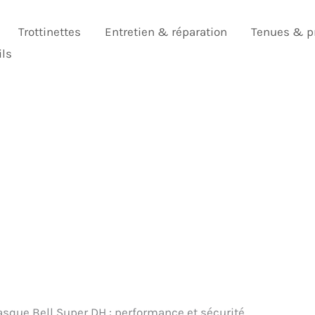
Trottinettes
Entretien & réparation
Tenues & p
ils
asque Bell Super DH : performance et sécurité