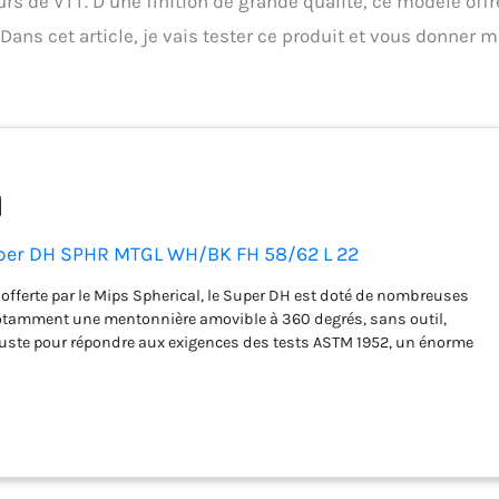
urs de VTT. D’une finition de grande qualité, ce modèle offr
. Dans cet article, je vais tester ce produit et vous donner 
per DH SPHR MTGL WH/BK FH 58/62 L 22
n offerte par le Mips Spherical, le Super DH est doté de nombreuses
notamment une mentonnière amovible à 360 degrés, sans outil,
ste pour répondre aux exigences des tests ASTM 1952, un énorme
é aux lunettes et aux lunettes, une visière à hauteur réglable, un
à clipser, une ventilation par faisceau et un rembourrage X-Static, et
ualité sans égal Le résultat final est une protection et des
compromis, ainsi qu'une polyvalence inégalée. Le Super DH est prêt
urses de la Coupe du monde de DH sur le menton, à faire des tours de
ce que les télésièges cessent de fonctionner, ou à passer des heures