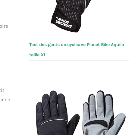
oire
Test des gants de cyclisme Planet Bike Aquilo
taille XL
it
ur se