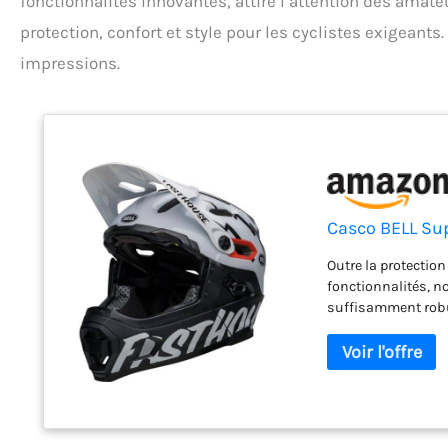
fonctionnalités innovantes, attire l’attention des amate
protection, confort et style pour les cyclistes exigeants
impressions.
Casco BELL Su
Outre la protectio
fonctionnalités, 
suffisamment robu
port oculaire adapt
support de caméra 
un ajustement de q
performances sans 
à affronter les co
bike park jusqu'à 