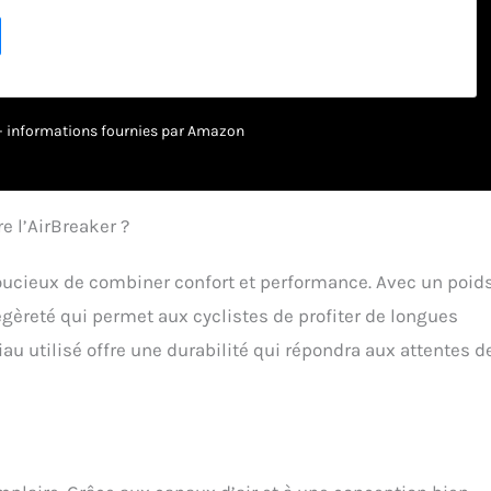
innovant Multi Speed avec structure en nid d'abeille : pour un
e la ventilation - aérodynamisme optimal lors des étapes rapides
tilation maximale lors des étapes lentes et montagneuses. Les
gles qui épousent complètement le visage - ne flottent pas, sont
 légères et aérodynamiques Details : Casque unisexe pour
scents - La taille indiquée en centimètres correspond au tour de
r – informations fournies par Amazon
ateur PROTECTION ALLIANZ du casque : après réception de ton
bénéficier d'une couverture d'assurance pour le casque de vélo -
is gratuits et sans prolongation automatique. ACTIVER LA
E : tu peux démarrer l'assurance gratuite auprès d'Allianz avec
e l’AirBreaker ?
on dans le livret joint ; si le livret manque, tu trouveras des
 les pages du fabricant.
soucieux de combiner confort et performance. Avec un poid
gèreté qui permet aux cyclistes de profiter de longues
au utilisé offre une durabilité qui répondra aux attentes d