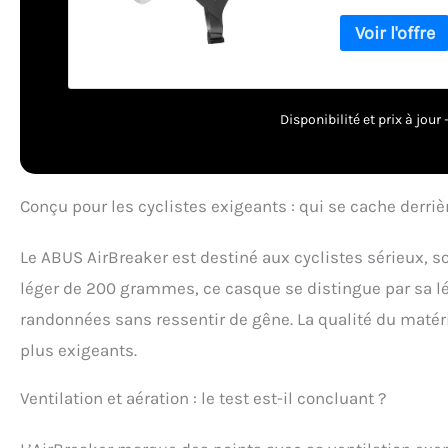
optimale Design 
dosage parfait d
et plates et ven
FlowStraps : San
particulièrement
adultes et adole
Disponibilité et prix à jou
tête de l'utilis
casque, tu peux 
en option, 12 mo
PROTECTION CASQU
Conçu pour les cyclistes exigeants : qui se cache derrièr
le code d'activati
informations sur
Le ABUS AirBreaker est destiné aux cyclistes sérieux, 
léger de 200 grammes, ce casque se distingue par sa lé
randonnées sans ressentir de gêne. La qualité du matéri
plus exigeants.
Ventilation et aération : le test est-il concluant ?