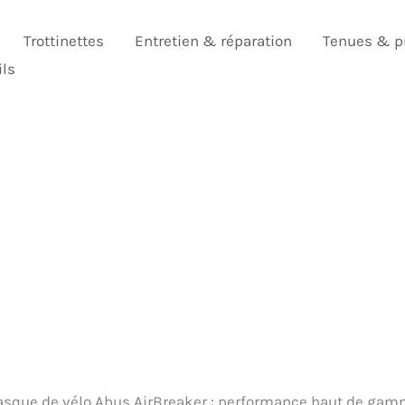
Trottinettes
Entretien & réparation
Tenues & p
ils
casque de vélo Abus AirBreaker : performance haut de ga