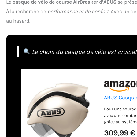
Le
casque de vélo de course AirBreaker d’ABUS
se prése
à la recherche de
performance et de confort
. Avec un de
au hasard.
Le choix du casque de vélo est crucial 
ABUS Casque 
Pour une course c
avec une combina
grâce au système
même à grande vit
309,99 €
Lite - avec renf