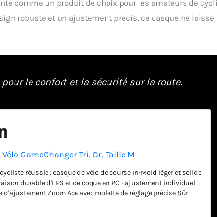
nte comme un produit de choix pour les amateurs de cyc
sign robuste et un ajustement précis, ce casque ne laisse 
pour le confort et la sécurité sur la route.
Vélo GameChanger Tri, Or, Taille M
ycliste réussie : casque de vélo de course In-Mold léger et solide
ison durable d'EPS et de coque en PC - ajustement individuel
 d'ajustement Zoom Ace avec molette de réglage précise Sûr
esse sur le vélo : bonne protection de la tête grâce à l'ActiCage
orcement de la structure dans le matériau EPS pour une stabilité