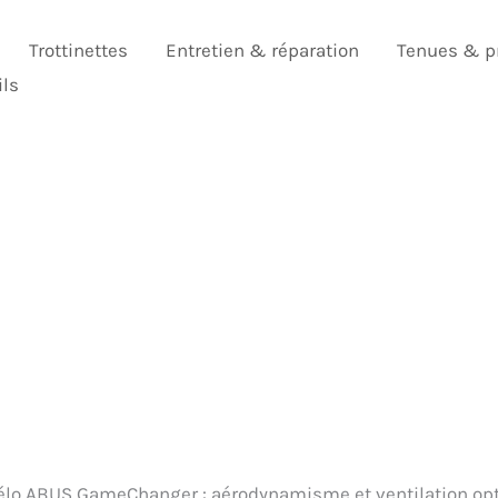
Trottinettes
Entretien & réparation
Tenues & p
ils
vélo ABUS GameChanger : aérodynamisme et ventilation op