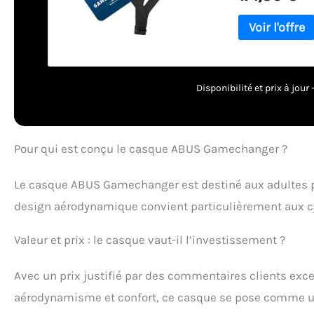
sur la tête Adap
molette de réglag
hauteur permet d
complètement au 
d'aérodynamisme.
centimètres corr
Disponibilité et prix à jou
casque : après r
d'assurance pour
prolongation au
l'assurance gratu
Pour qui est conçu le casque ABUS Gamechanger ?
si le livret manq
Le casque ABUS Gamechanger est destiné aux adultes p
design aérodynamique convient particulièrement aux cyc
Valeur et prix : le casque vaut-il l’investissement ?
Avec un prix justifié par des commentaires clients exce
aérodynamisme et confort, ce casque se pose comme un