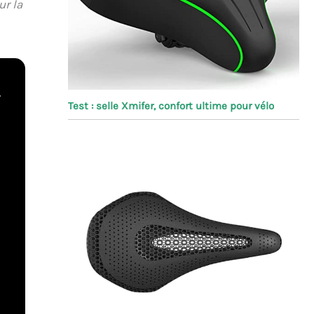
ur la
s
Test : selle Xmifer, confort ultime pour vélo