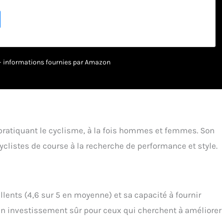
tation individuelle : le système d'ajustement Zoom Ace avec
e permet d'adapter le casque au tour de tête - le réglage en
e placer une tresse FlowStraps : sangles légères qui s'adaptent
visage - elles ne flottent donc pas et offrent plus
 Details : Casque unisexe pour adultes - La taille indiquée en
espond au tour de tête de l'utilisateur PROTECTION ALLIANZ du
r – informations fournies par Amazon
éception de ton casque, tu peux bénéficier d'une couverture
 le casque de vélo - en option, 12 mois gratuits et sans
tomatique. ACTIVER LA PROTECTION CASQUE : tu peux démarrer
ite auprès d'Allianz avec le code d'activation dans le livret joint ;
ue, tu trouveras des informations sur les pages du fabricant.
ratiquant le cyclisme, à la fois hommes et femmes. Son
listes de course à la recherche de performance et style.
llents (4,6 sur 5 en moyenne) et sa capacité à fournir
 investissement sûr pour ceux qui cherchent à améliorer