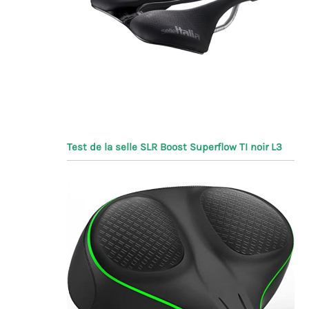
Test de la selle SLR Boost Superflow TI noir L3