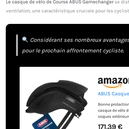
Le casque de vélo de Course ABUS Gamechanger
se dis
ventilation
, une caractéristique cruciale pour les cycli
Considérant ses nombreux avantages, 
pour le prochain affrontement cycliste.
ABUS Casque 
Bonne protection 
casque de vélo d
coques extérieur
Design : aérodyn
171,39 €
l'inclinaison de 