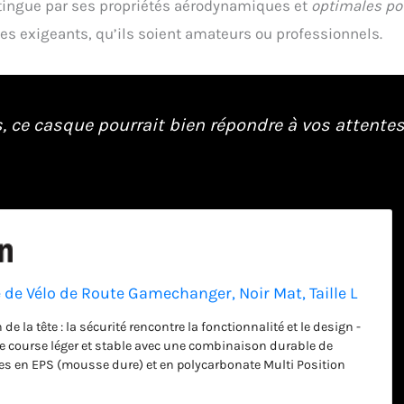
tingue par ses propriétés aérodynamiques et
optimales po
stes exigeants, qu’ils soient amateurs ou professionnels.
ce casque pourrait bien répondre à vos attente
de Vélo de Route Gamechanger, Noir Mat, Taille L
de la tête : la sécurité rencontre la fonctionnalité et le design -
e course léger et stable avec une combinaison durable de
es en EPS (mousse dure) et en polycarbonate Multi Position
amisme optimal dans toutes les positions et quelle que soit
la tête - Forced Air Cooling Technology pour un climat agréable