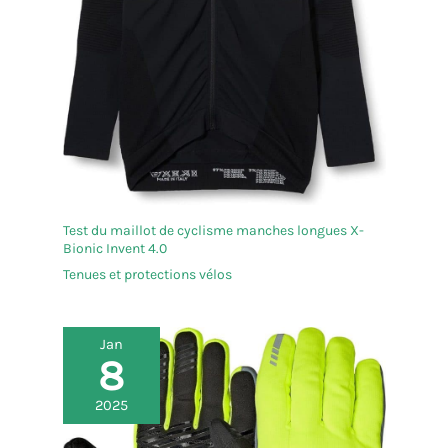
Test du maillot de cyclisme manches longues X-
Bionic Invent 4.0
Tenues et protections vélos
Jan
8
2025