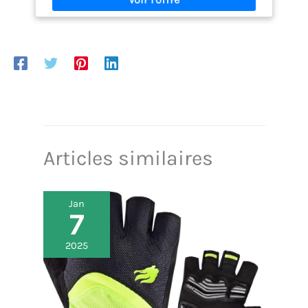
ajustement individuel au tour de tête = confort et
bonne tenue POUR LES TÊTES : le système de réglage
à l'arrière de la tête est ajustable en hauteur - cela
permet de faire de la place pour une tresse.
VENTILATION : 6 entrées d'air et 8 sorties d'air
assurent une bonne ventilation de la tête - tu évites
ainsi l'accumulation de chaleur DÉTAILS DE
PRODUITS : Casque unisexe pour adultes, y compris
répartiteur de sangle réglable - la taille indiquée en
centimètres correspond au tour de tête de
l'utilisateur
Articles similaires
Jan
7
2025