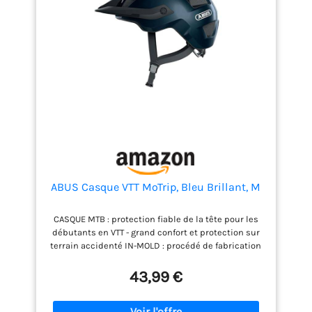
ABUS Casque VTT MoTrip, Bleu Brillant, M
CASQUE MTB : protection fiable de la tête pour les
débutants en VTT - grand confort et protection sur
terrain accidenté IN-MOLD : procédé de fabrication
qui crée un casque de vélo avec une combinaison
durable de mousse dure EPS absorbant les chocs et
43,99 €
de coque extérieure en PC résistante aux chocs.
FORME : le système de réglage Zoom Ace MTB
possède une molette de réglage qui permet un