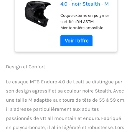
4.0 - noir Stealth - M
55-59cm
Coque externe en polymer
certifiée DH ASTM
Mentonnière amovible
avec système d'accroche
facile à manipuler
Technologie Turbine 360
offrant une réduction des
forces verticales de 30% et
des forces rotationnelles
Design et Confort
de 40% Technologie EPS et
EPP offrant une excellente
Le casque MTB Enduro 4.0 de Leatt se distingue par
absorbtion des chocs
Ventilation via 18 canaux
son design agressif et sa couleur noire Stealth. Avec
une taille M adaptée aux tours de tête de 55 à 59 cm,
il s’adresse particulièrement aux adultes
passionnés de vtt all mountain et enduro. Fabriqué
en polycarbonate, il allie légèreté et robustesse. Lors