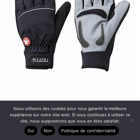
Nous utilisons des cookies pour vous garantir la meilleure
expérience sur notre site web. Si vous continuez à utiliser ce
Test des gants de cyclisme Terry FF rembourrés pour
site, nous supposerons que vous en êtes satisfait.
femme
Oui
Non
Politique de confidentialité