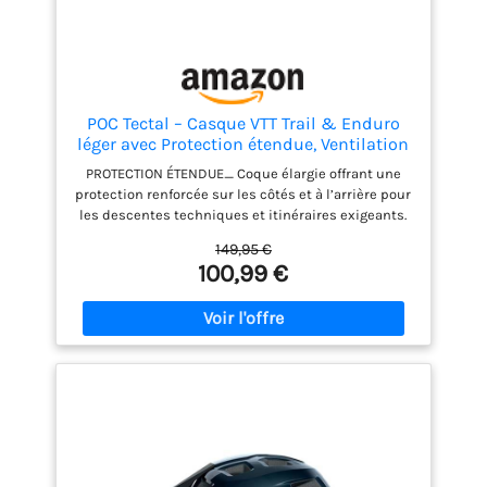
POC Tectal – Casque VTT Trail & Enduro
léger avec Protection étendue, Ventilation
optimisée, Fermeture magnétique
PROTECTION ÉTENDUE_ Coque élargie offrant une
Fidlock®, visière Breakaway & Ajustement
protection renforcée sur les côtés et à l’arrière pour
360°
les descentes techniques et itinéraires exigeants.
VENTILATION OPTIMALE_ Canaux d’aération CFD qui
149,95 €
assurent un flux d’air continu et un échange de
100,99 €
chaleur efficace tout au long de la sortie.
FERMETURE MAGNÉTIQUE_ Fidlock permet une
fermeture et ouverture rapides et sûres d’une seule
main pendant les pauses ou avant de rouler.
VISIÈRE BREAKAWAY_ Visière ajustable qui protège
contre le soleil et la boue et se détache en cas de
chute pour réduire les forces sur le cou.
AJUSTEMENT PERSONNALISÉ_ Système de réglage
360° pour un maintien sûr et confortable avec
coque légère PC/EPS.