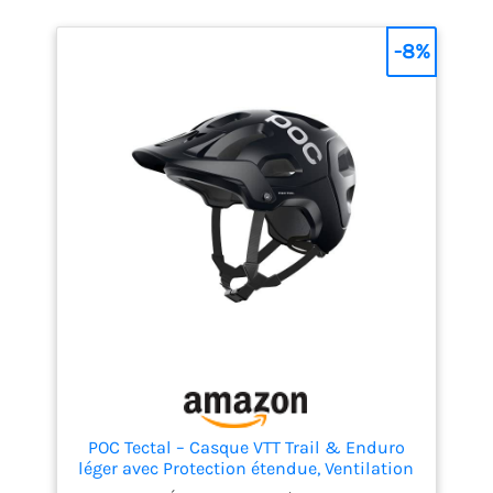
EPP offrant une excellente
absorbtion des chocs
-8%
Ventilation via 18 canaux
POC Tectal – Casque VTT Trail & Enduro
léger avec Protection étendue, Ventilation
optimisée, Fermeture magnétique