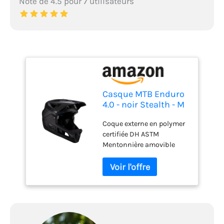
Note de 4.5 pour 7 utilisateurs
Casque MTB Enduro
4.0 - noir Stealth - M
55-59cm
Coque externe en polymer
certifiée DH ASTM
Mentonnière amovible
avec système d'accroche
facile à manipuler
Technologie Turbine 360
offrant une réduction des
forces verticales de 30% et
des forces rotationnelles
de 40% Technologie EPS et