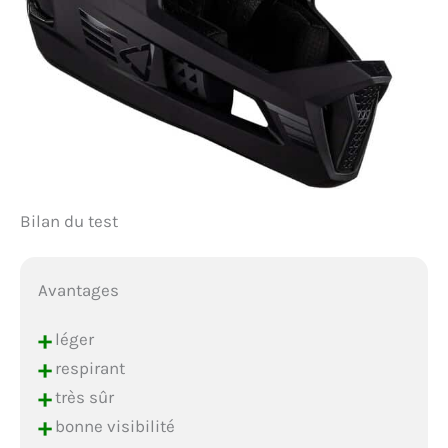
Bilan du test
Avantages
+
léger
+
respirant
+
très sûr
+
bonne visibilité