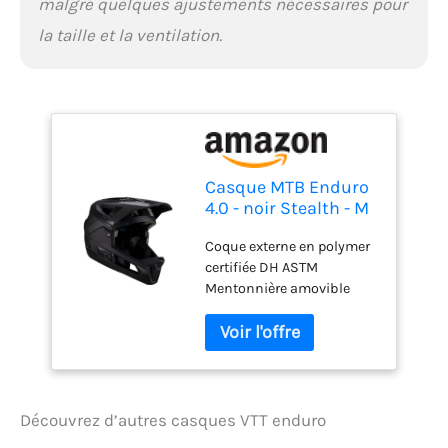
malgré quelques ajustements nécessaires pour
la taille et la ventilation.
Casque MTB Enduro
4.0 - noir Stealth - M
55-59cm
Coque externe en polymer
certifiée DH ASTM
Mentonnière amovible
avec système d'accroche
facile à manipuler
Technologie Turbine 360
offrant une réduction des
forces verticales de 30% et
des forces rotationnelles
Découvrez d’autres casques VTT enduro
de 40% Technologie EPS et