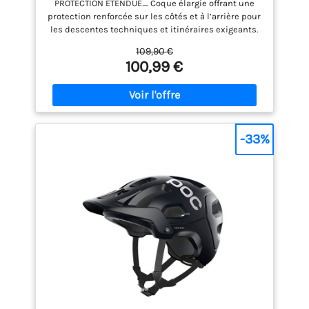
PROTECTION ÉTENDUE_ Coque élargie offrant une
Fidlock®, visière Breakaway & Ajustement
protection renforcée sur les côtés et à l’arrière pour
360°
les descentes techniques et itinéraires exigeants.
VENTILATION OPTIMALE_ Canaux d’aération CFD qui
109,90 €
assurent un flux d’air continu et un échange de
100,99 €
chaleur efficace tout au long de la sortie.
FERMETURE MAGNÉTIQUE_ Fidlock permet une
fermeture et ouverture rapides et sûres d’une seule
main pendant les pauses ou avant de rouler.
VISIÈRE BREAKAWAY_ Visière ajustable qui protège
contre le soleil et la boue et se détache en cas de
-33%
chute pour réduire les forces sur le cou.
AJUSTEMENT PERSONNALISÉ_ Système de réglage
360° pour un maintien sûr et confortable avec
coque légère PC/EPS.