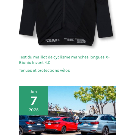
Test du maillot de cyclisme manches longues X-
Bionic Invent 4.0
Tenues et protections vélos
Jan
7
2025