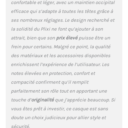
monocycle auto-équilibré,
confortable et léger, avec un maintien occipital
les overboards, les
efficace qui s’adapte à toutes les têtes grâce à
trottinettes (électriques ou
ses nombreux réglages. Le design recherché et
non), les patins à roulettes
ou les skateboards. UN
la solidité du Plixi ne font qu’ajouter à son
SYSTÈME D'AJUSTEMENT
attrait, bien que son
prix élevé
puisse être un
CONFORTABLE ★ Plixi FIT
est une évolution de Plixi.
frein pour certains. Malgré ce point, la qualité
Avec des séparateurs
des matériaux et les accessoires disponibles
verrouillables et son
système d’ajustement
enrichissent l’expérience de l’utilisateur. Les
réglable spécialement
notes élevées en protection, confort et
conçu, des coussinets
supplémentaires de
compacité confirment qu’il remplit
différentes épaisseurs, le
parfaitement son rôle tout en apportant une
Plixi FIT vous offrira un
confort maximal.
touche d’
originalité
que j’apprécie beaucoup. Si
PERSONNALISABLE ET
vous êtes prêt à investir, ce casque est sans
ELEGANT ★ Vous pouvez
personnaliser votre Plixi
doute un choix judicieux pour allier style et
FIT avec des accessoires
sécurité.
amovibles (vendus