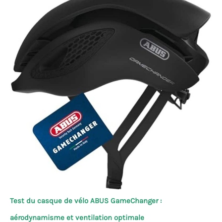
Test du casque de vélo ABUS GameChanger :
aérodynamisme et ventilation optimale