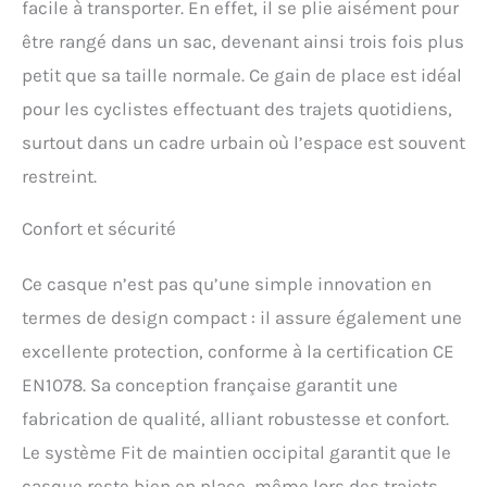
facile à transporter. En effet, il se plie aisément pour
dans un petit sac à dos,
un sac ou un sac à main.
être rangé dans un sac, devenant ainsi trois fois plus
CONÇU POUR LES
petit que sa taille normale. Ce gain de place est idéal
CYCLISTES URBAINS MAIS
PAS SEULEMENT ★ Que
pour les cyclistes effectuant des trajets quotidiens,
vous rouliez en vélo de
surtout dans un cadre urbain où l’espace est souvent
ville, en vélo à assistance
électrique (VAE), en vélo
restreint.
pliant, en fixie ou que vous
utilisiez des vélos en libre-
Confort et sécurité
service, le Plixi FIT est un
incontournable au
quotidien dans vos
Ce casque n’est pas qu’une simple innovation en
déplacements et sait se
termes de design compact : il assure également une
faire oublier après
excellente protection, conforme à la certification CE
utilisation. C'est aussi le
compagnon idéal pour
EN1078. Sa conception française garantit une
ceux qui pratiquent le
fabrication de qualité, alliant robustesse et confort.
monocycle auto-équilibré,
les overboards, les
Le système Fit de maintien occipital garantit que le
trottinettes (électriques ou
casque reste bien en place, même lors des trajets
non), les patins à roulettes