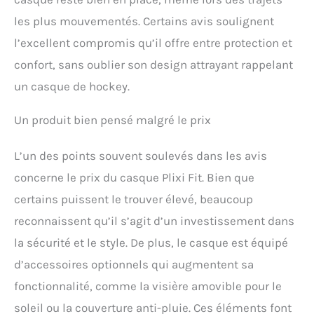
ou les skateboards. UN
les plus mouvementés. Certains avis soulignent
SYSTÈME D'AJUSTEMENT
l’excellent compromis qu’il offre entre protection et
CONFORTABLE ★ Plixi FIT
est une évolution de Plixi.
confort, sans oublier son design attrayant rappelant
Avec des séparateurs
un casque de hockey.
verrouillables et son
système d’ajustement
réglable spécialement
Un produit bien pensé malgré le prix
conçu, des coussinets
supplémentaires de
L’un des points souvent soulevés dans les avis
différentes épaisseurs, le
concerne le prix du casque Plixi Fit. Bien que
Plixi FIT vous offrira un
confort maximal.
certains puissent le trouver élevé, beaucoup
PERSONNALISABLE ET
reconnaissent qu’il s’agit d’un investissement dans
ELEGANT ★ Vous pouvez
personnaliser votre Plixi
la sécurité et le style. De plus, le casque est équipé
FIT avec des accessoires
d’accessoires optionnels qui augmentent sa
amovibles (vendus
séparément). La visière
fonctionnalité, comme la visière amovible pour le
vous protège du soleil et
soleil ou la couverture anti-pluie. Ces éléments font
de la pluie, tout en