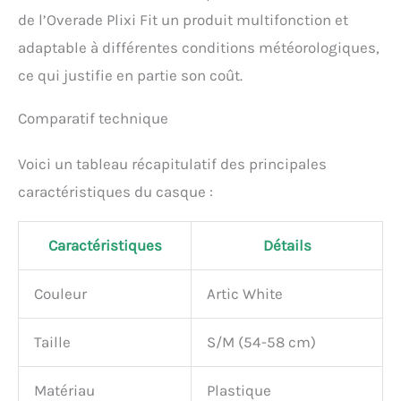
apportant une touche de
de l’Overade Plixi Fit un produit multifonction et
style. La housse amovible
adaptable à différentes conditions météorologiques,
et facile à accrocher vous
protège de la pluie.
ce qui justifie en partie son coût.
Disponible dans de
nombreuses couleurs
Comparatif technique
pour correspondre à votre
tenue
Voici un tableau récapitulatif des principales
caractéristiques du casque :
Caractéristiques
Détails
Couleur
Artic White
Taille
S/M (54-58 cm)
Matériau
Plastique