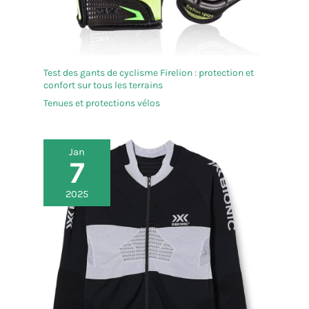
permettant de partager votre musique préférée
avec vos amis et votre famille en toute simplicité.
Test des gants de cyclisme Firelion : protection et
confort sur tous les terrains
Tenues et protections vélos
Jan
7
2025