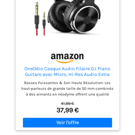
apportent un maintien optimisé du casque en
fonction de votre morphologie.
OVERADE :
Casque urbain conçu en France et plusieurs fois
récompensé. Système de pliage du casque vélo
breveté.
COMPOSITION : Coque externe en ABS.
Coque interne en PSE.
OneOdio Casque Audio Filaire DJ Piano
Guitare avec Micro, Hi-Res Audio Extra
Basse Son, Léger Confort Pliable Casques
Basses Puissantes & Son Haute Résolution: Les
avec Share-Port, 2 câbles - Headphone
haut-parleurs de grande taille de 50 mm combinés
pour PC Studio Monitor AMP Pro-10
à des aimants en néodyme offrent une qualité
sonore claire et immersive avec ce casque audio
41,99 €
filaire. Profitez de basses puissantes et de voix
37,99 €
claires grâce aux écouteurs fermés qui offrent une
fidélité sonore parfaite. Pas besoin d'adaptateur &
Compatibilité Universelle : Le casque OneOdio Pro-
10 DJ est livré avec deux câbles amovibles. Il est
compatible avec les appareils dotés de prises jack