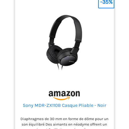
-35%
Plus pratique qu'un
casque classique ★ Le
Plixi Fit est le casque le
plus compact du marché.
Grâce à son système de
pliage unique et breveté, le
volume du casque est
divisé par 3 lorsqu'il est
plié. Il se glisse facilement
dans un petit sac à dos,
un sac ou un sac à main.
CONÇU POUR LES
CYCLISTES URBAINS MAIS
PAS SEULEMENT ★ Que
vous rouliez en vélo de
ville, en vélo à assistance
électrique (VAE), en vélo
Sony MDR-ZX110B Casque Pliable - Noir
pliant, en fixie ou que vous
utilisiez des vélos en libre-
service, le Plixi FIT est un
Diaphragmes de 30 mm en forme de dôme pour un
incontournable au
son équilibré Des aimants en néodyme offrent un