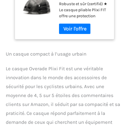
Robuste et sûr (certifié) ★
onewheel,
Le casque pliable Plixi FIT
Skateboard, e-Bike -
offre une protection
Conforme à la Norme
optimale car il répond à la
CE, même Protection
seule norme européenne
qu'un Casque
pour les casques de vélo,
Classique - Volume
la norme CE EN1078. De
divisé par 3 Une Fois
plus, la coque extérieure
plié - Couleur
en ABS lui confère une
Un casque compact à l’usage urbain
robustesse à toute
épreuve pour une
Le casque Overade Plixi Fit est une véritable
utilisation quotidienne.
Plus pratique qu'un
innovation dans le monde des accessoires de
casque classique ★ Le
sécurité pour les cyclistes urbains. Avec une
Plixi Fit est le casque le
plus compact du marché.
moyenne de 4, 5 sur 5 étoiles des commentaires
Grâce à son système de
clients sur Amazon, il séduit par sa compacité et sa
pliage unique et breveté, le
praticité. Ce casque répond parfaitement à la
volume du casque est
divisé par 3 lorsqu'il est
demande de ceux qui cherchent un équipement
plié. Il se glisse facilement