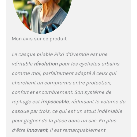
volume du casque est
divisé par 3 lorsqu'il est
plié. Il se glisse facilement
dans un petit sac à dos,
un sac ou un sac à main.
CONÇU POUR LES
Mon avis sur ce produit
CYCLISTES URBAINS MAIS
PAS SEULEMENT ★ Que
Le casque pliable Plixi d’Overade est une
vous rouliez en vélo de
ville, en vélo à assistance
véritable
révolution
pour les cyclistes urbains
électrique (VAE), en vélo
comme moi, parfaitement adapté à ceux qui
pliant, en fixie ou que vous
utilisiez des vélos en libre-
cherchent un compromis entre protection,
service, le Plixi FIT est un
confort et encombrement. Son système de
incontournable au
quotidien dans vos
repliage est
impeccable
, réduisant le volume du
déplacements et sait se
casque par trois, ce qui est un atout indéniable
faire oublier après
utilisation. C'est aussi le
pour gagner de la place dans un sac. En plus
compagnon idéal pour
d’être
innovant
, il est remarquablement
ceux qui pratiquent le