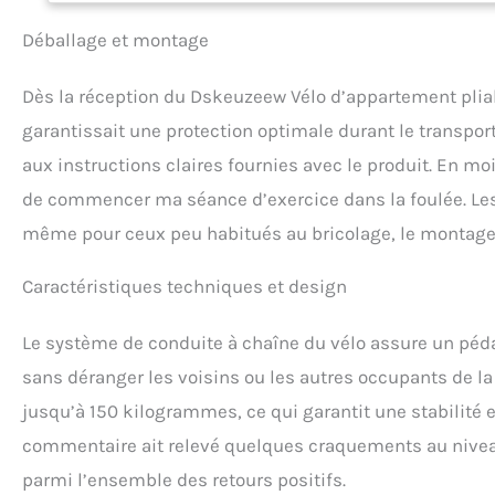
d'entraînement san
Déballage et montage
ce vélo d'appartem
d'inertie, ce qui v
d'appartement magn
Dès la réception du Dskeuzeew Vélo d’appartement pliab
d'appartement plia
garantissait une protection optimale durant le transpo
le temps, le nombre,
de données en temp
aux instructions claires fournies avec le produit. En mo
muscles, ce qui es
de commencer ma séance d’exercice dans la foulée. Les 
assise confortable 
confèrent au vélo 
même pour ceux peu habitués au bricolage, le montage 
siège du vélo d'ap
niveaux de réglage
Caractéristiques techniques et design
concentrer sur votr
prendre une bonne
Le système de conduite à chaîne du vélo assure un pédal
encombrant : le vé
vous permet de dép
sans déranger les voisins ou les autres occupants de la m
d'économiser 80 % 
jusqu’à 150 kilogrammes, ce qui garantit une stabilité 
pièce de votre mai
ce vélo d'appartem
commentaire ait relevé quelques craquements au niveau
d'installation déta
parmi l’ensemble des retours positifs.
de 20 minutes, ab