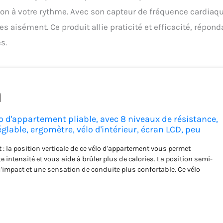
ion à votre rythme. Avec son capteur de fréquence cardiaqu
 aisément. Ce produit allie praticité et efficacité, répond
s.
 d'appartement pliable, avec 8 niveaux de résistance,
glable, ergomètre, vélo d'intérieur, écran LCD, peu
 : la position verticale de ce vélo d'appartement vous permet
e intensité et vous aide à brûler plus de calories. La position semi-
'impact et une sensation de conduite plus confortable. Ce vélo
 de bandes de résistance de main courante qui vous permettent de
les du haut du corps et de faire un entraînement complet du corps.
nce magnétique amélioré : le vélo d'appartement ergomètre pour la
8 niveaux de résistance magnétique réglable, qui peut être ajusté
tensité de l'exercice, ce qui vous permet de vivre un processus