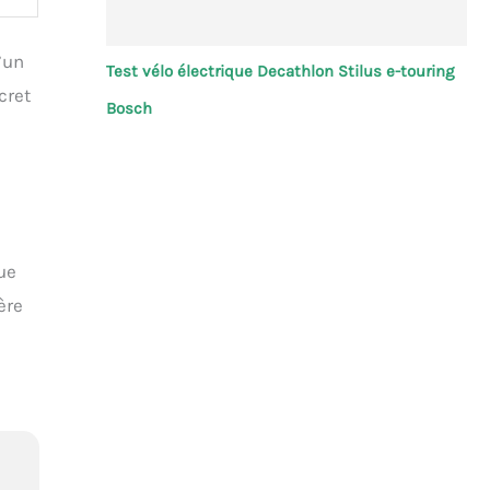
’un
Test vélo électrique Decathlon Stilus e-touring
cret
Bosch
ue
ère