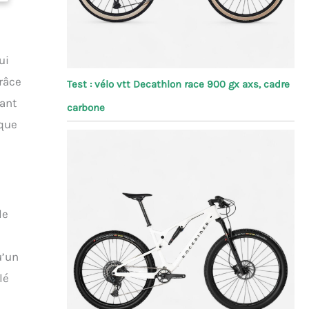
ui
râce
Test : vélo vtt Decathlon race 900 gx axs, cadre
tant
carbone
 que
le
u’un
lé