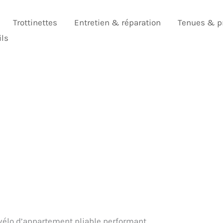
Trottinettes
Entretien & réparation
Tenues & p
ils
vélo d’appartement pliable performant