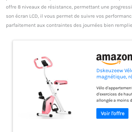
offre 8 niveaux de résistance, permettant une progress
son écran LCD, il vous permet de suivre vos performances
parfaitement aux contraintes des journées bien remplie
Dskeuzeew Vélo
magnétique, ré
encombrant
Vélo d'appartement
d'exercices de haut
allongée a moins d
dispose également
renforcer vos musc
Système de résista
maison dispose de 
en fonction de l'in