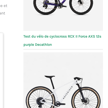
e et
ant
Test du vélo de cyclocross RCX II Force AXS 12s
purple Decathlon