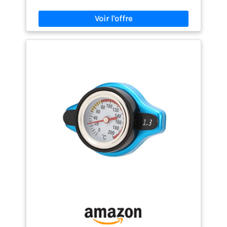
fourche avant dans divers scénarios de conduite. La
taille est de 1,5 x 12 x 120 mm, ce qui permet une
connexion stable et fiable, réduisant ainsi le risque
de desserrage et de tremblement. Veuillez vérifier
soigneusement la taille. La rondelle 1x incluse
permet aux utilisateurs de régler en fonction de
leurs besoins, garantissant la précision et la
stabilité de l'installation de la fourche avant, tout
en réduisant le bruit et l'usure causés par un jeu
excessif. Vous pouvez l'ajuster vous-même pour voir
si la cale est installée. Doté d'une excellente
résistance et durabilité, il peut résister aux chocs
et vibrations de haute intensité, prolongeant ainsi
la durée de vie du vélo. Par rapport aux systèmes de
fixation rapide traditionnels, la conception de l'axe
traversant offre une plus grande rigidité et moins
de torsion, améliorant ainsi les performances de
maniabilité et la vitesse de réponse de l'ensemble
du véhicule, rendant la conduite plus stable et plus
sûre.