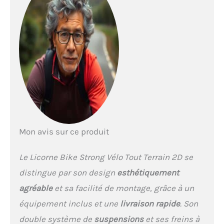
son dérailleur optimisé,
vous bénéficierez d'un
confort de conduite
optimal en raison d’une
transmission nette et
souple. Vous êtes donc
assuré d'atteindre votre
destination quelles que
soient les conditions
météorologiques. En outre,
vous recevrez un kit
d'outils pour une
Mon avis sur ce produit
installation rapide. Design
unique : les vélos Licorne
Bike ne brillent pas
Le Licorne Bike Strong Vélo Tout Terrain 2D se
seulement par leurs
distingue par son design
esthétiquement
valeurs intrinsèques.
Grâce à leur design
agréable
et sa facilité de montage, grâce à un
moderne et unique, ces
équipement inclus et une
livraison rapide
. Son
vélos de qualité supérieure
attirent l'attention dans
double système de
suspensions
et ses freins à