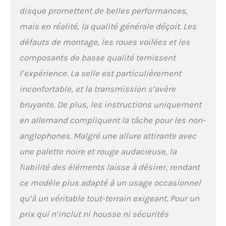
toutes les situations.
disque promettent de belles performances,
Grâce à ses couleurs vives,
le vélo Licorne ne passera
mais en réalité, la qualité générale déçoit. Les
pas inaperçu. Matériaux
défauts de montage, les roues voilées et les
de qualité supérieure : ce
vélo est doté d'un cadre en
composants de basse qualité ternissent
acier robuste et résistant,
l’expérience. La selle est particulièrement
afin que vous puissiez
l'utiliser dans n'importe
inconfortable, et la transmission s’avère
quelle situation. En outre,
bruyante. De plus, les instructions uniquement
le vélo est pré-monté à 85
% et vous pouvez
en allemand compliquent la tâche pour les non-
commencer à rouler
anglophones. Malgré une allure attirante avec
directement après un
court réglage des freins et
une palette noire et rouge audacieuse, la
des vitesses. - - - -
fiabilité des éléments laisse à désirer, rendant
ce modèle plus adapté à un usage occasionnel
qu’à un véritable tout-terrain exigeant. Pour un
prix qui n’inclut ni housse ni sécurités