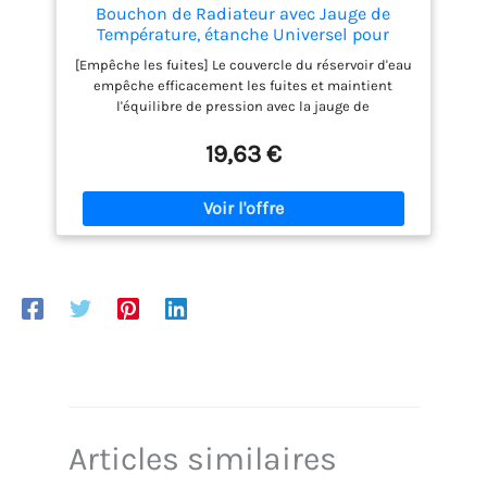
Bouchon de Radiateur avec Jauge de
Température, étanche Universel pour
Voiture, Motos, Vélos Tout-terrain, VTT, UTV,
[Empêche les fuites] Le couvercle du réservoir d'eau
ABS + Alliage D'aluminium, 1 Paquet
empêche efficacement les fuites et maintient
(petite tête 1.3)
l'équilibre de pression avec la jauge de
température. [Température précise] Le couvercle du
réservoir d'eau permet une surveillance précise de
19,63 €
la température pour garantir la sécurité du
réservoir d'eau. [Capuchon haute pression] Avec une
jauge de température mesurant jusqu'à 200 °C,
fournissant des lectures précises. [Utilisation
polyvalente] Convient aux motos, vélos tout-terrain,
VTT, utv et plus encore pour une sécurité de
conduite améliorée. [Matériau] Fabriqué en ABS +
alliage d'aluminium, garantissant une utilisation
sans dommage.
Articles similaires