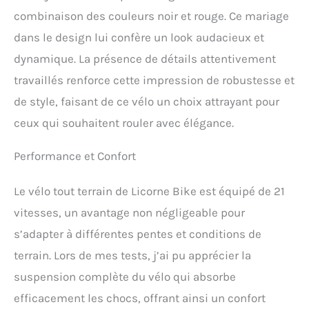
optimal en raison d’une
combinaison des couleurs noir et rouge. Ce mariage
transmission nette et
souple. Vous êtes donc
dans le design lui confère un look audacieux et
assuré d'atteindre votre
dynamique. La présence de détails attentivement
destination quelles que
soient les conditions
travaillés renforce cette impression de robustesse et
météorologiques. En outre,
de style, faisant de ce vélo un choix attrayant pour
vous recevrez un kit
d'outils pour une
ceux qui souhaitent rouler avec élégance.
installation rapide. Design
unique : les vélos Licorne
Performance et Confort
Bike ne brillent pas
seulement par leurs
Le vélo tout terrain de Licorne Bike est équipé de 21
valeurs intrinsèques.
Grâce à leur design
vitesses, un avantage non négligeable pour
moderne et unique, ces
s’adapter à différentes pentes et conditions de
vélos de qualité supérieure
attirent l'attention dans
terrain. Lors de mes tests, j’ai pu apprécier la
toutes les situations.
suspension complète du vélo qui absorbe
Grâce à ses couleurs vives,
le vélo Licorne ne passera
efficacement les chocs, offrant ainsi un confort