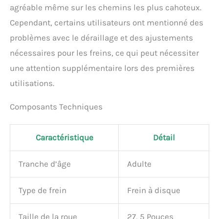
pas inaperçu. Matériaux
agréable même sur les chemins les plus cahoteux.
de qualité supérieure : ce
vélo est doté d'un cadre en
Cependant, certains utilisateurs ont mentionné des
acier robuste et résistant,
problèmes avec le déraillage et des ajustements
afin que vous puissiez
l'utiliser dans n'importe
nécessaires pour les freins, ce qui peut nécessiter
quelle situation. En outre,
une attention supplémentaire lors des premières
le vélo est pré-monté à 85
utilisations.
% et vous pouvez
commencer à rouler
directement après un
Composants Techniques
court réglage des freins et
des vitesses. - - - -
Caractéristique
Détail
Tranche d’âge
Adulte
Type de frein
Frein à disque
Taille de la roue
27, 5 Pouces