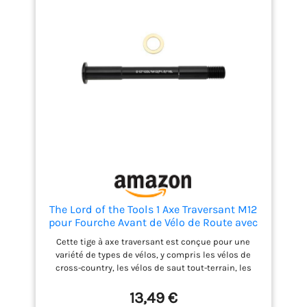
% et vous pouvez
structure en fil d'acier souple facilite l'installation,
commencer à rouler
adaptée aux passionnés de cyclisme pour le
directement après un
remplacement eux-mêmes. 【Durabilité et
court réglage des freins et
stabilité】 La conception de la bande de roulement
des vitesses. - - - -
épaissie offre une excellente résistance à l'abrasion
et à la perforation, garantissant une conduite sûre
et confortable.
The Lord of the Tools 1 Axe Traversant M12
pour Fourche Avant de Vélo de Route avec
Rondelle pour Vélos Tout-Terrain Vélos de
Cette tige à axe traversant est conçue pour une
Descente Vélos de Freeride Vélos de
variété de types de vélos, y compris les vélos de
Gravier 1,5x12x120 Mm
cross-country, les vélos de saut tout-terrain, les
vélos de descente, les vélos de freeride, les vélos de
gravier, les vélos semi-rigides et les vélos de
13,49 €
montagne, garantissant une connexion stable de la