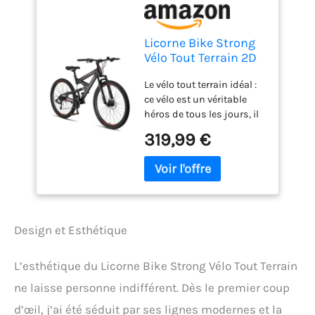
Licorne Bike Strong
Vélo Tout Terrain 2D
de qualité
Le vélo tout terrain idéal :
supérieure 27,5" pour
ce vélo est un véritable
garçon Fille Femme
héros de tous les jours, il
et Homme avec Frein
convient à un usage
à Disque Avant et
319,99 €
quotidien, pour aller au
arrière 21 Vitesses
travail, mais aussi pour
dérailleur
une excursion en
Suspension
montagne. Grâce à son
complète Noir et
dérailleur de qualité
Rouge
supérieure, le VTT Licorne
Design et Esthétique
vous permet de grimper
toutes les montagnes. De
qualité supérieure : grâce à
L’esthétique du Licorne Bike Strong Vélo Tout Terrain
son dérailleur optimisé,
ne laisse personne indifférent. Dès le premier coup
vous bénéficierez d'un
confort de conduite
d’œil, j’ai été séduit par ses lignes modernes et la