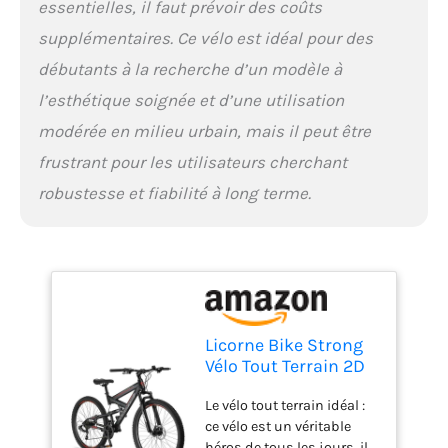
essentielles, il faut prévoir des coûts
supplémentaires. Ce vélo est idéal pour des
débutants à la recherche d’un modèle à
l’esthétique soignée et d’une utilisation
modérée en milieu urbain, mais il peut être
frustrant pour les utilisateurs cherchant
robustesse et fiabilité à long terme.
Licorne Bike Strong
Vélo Tout Terrain 2D
de qualité
Le vélo tout terrain idéal :
supérieure 27,5" pour
ce vélo est un véritable
garçon Fille Femme
héros de tous les jours, il