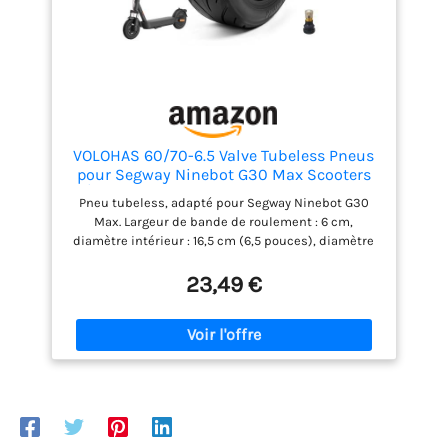
VOLOHAS 60/70-6.5 Valve Tubeless Pneus
pour Segway Ninebot G30 Max Scooters
Électriques Arrière Avant Antidérapant
Pneu tubeless, adapté pour Segway Ninebot G30
Pneus (1 PC)
Max. Largeur de bande de roulement : 6 cm,
diamètre intérieur : 16,5 cm (6,5 pouces), diamètre
extérieur : 23 cm, poids : environ 650 g. Les pneus
tubeless ont une élasticité et une résistance à
23,49 €
l'usure élevées, et ont une bonne adhérence et des
performances de dissipation thermique,
économiques et durables. Il est fabriqué en
caoutchouc de haute qualité, résistant à l'usure et
aux températures élevées. Le motif de la bande de
roulement peut offrir de bonnes performances
antidérapantes. Équipé d'une buse de gonflage de
pneu tubeless assortie, facile à utiliser. Comparé à