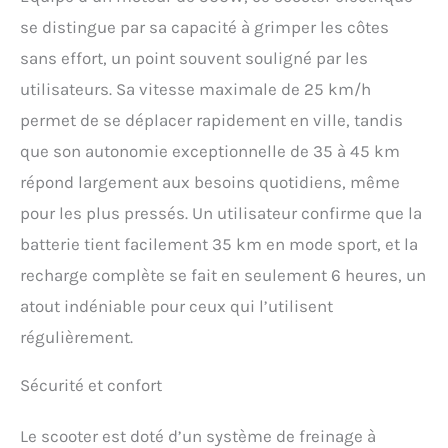
assurent leur sécurité et
leur visibilité jour et nuit.
se distingue par sa capacité à grimper les côtes
Le cadre puissant et les
sans effort, un point souvent souligné par les
pneus pneumatiques
utilisateurs. Sa vitesse maximale de 25 km/h
offrent une excellente
absorption des chocs et
permet de se déplacer rapidement en ville, tandis
assurent votre confort de
que son autonomie exceptionnelle de 35 à 45 km
voyage. Smart APP & LCD
Display: Connectez
répond largement aux besoins quotidiens, même
facilement votre scooter
pour les plus pressés. Un utilisateur confirme que la
électrique à votre
smartphone, ce qui vous
batterie tient facilement 35 km en mode sport, et la
permet de contrôler
recharge complète se fait en seulement 6 heures, un
complètement les
paramètres tels que les
atout indéniable pour ceux qui l’utilisent
changements de vitesse,
régulièrement.
les feux de commutation,
le déverrouillage ou le
verrouillage de votre
Sécurité et confort
scooter et peut vérifier
automatiquement la
Le scooter est doté d’un système de freinage à
défaillance et la santé de