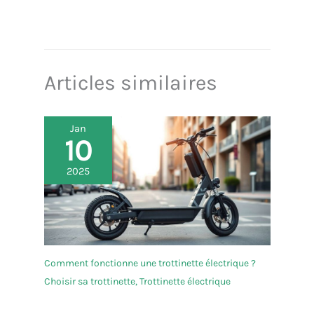
la chambre à air + pneu extérieur, le pneu tubeless
est plus pratique à installer et à utiliser, résistant à
l'usure et aux crevaisons. Comparé au pneu plein, le
pneu tubeless est plus propice à l'absorption des
chocs et à la vitesse.
Articles similaires
Jan
10
2025
Comment fonctionne une trottinette électrique ?
Choisir sa trottinette
,
Trottinette électrique