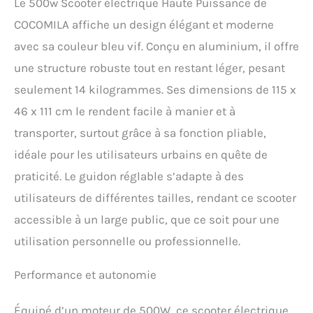
Le 500w Scooter électrique Haute Puissance de
assure une conduite
fluide sur le terrain urbain
COCOMILA affiche un design élégant et moderne
et peut contenir jusqu'à
avec sa couleur bleu vif. Conçu en aluminium, il offre
120 kg, ce qui en fait le
compagnon idéal pour vos
une structure robuste tout en restant léger, pesant
voyages et vos voyages.
seulement 14 kilogrammes. Ses dimensions de 115 x
Batterie rechargeable
46 x 111 cm le rendent facile à manier et à
rapide et durable: Ce
scooter électrique est
transporter, surtout grâce à sa fonction pliable,
équipé d'une batterie de
idéale pour les utilisateurs urbains en quête de
grande capacité 36V 15ah
qui se recharge en moins
praticité. Le guidon réglable s’adapte à des
de 6-7 heures et fournit
utilisateurs de différentes tailles, rendant ce scooter
une puissance stable et
une énergie efficace.
accessible à un large public, que ce soit pour une
Sécurité et durabilité : les
utilisation personnelle ou professionnelle.
freins à double tambour et
les phares LED à haut
débit, les feux arrière, les
Performance et autonomie
feux latéraux, les signaux
de virage et les buzzers
Équipé d’un moteur de 500W, ce scooter électrique