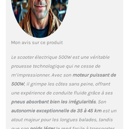
Batterie rechargeable
rapide et durable: Ce
scooter électrique est
équipé d'une batterie de
grande capacité 36V 15ah
qui se recharge en moins
de 6-7 heures et fournit
Mon avis sur ce produit
une puissance stable et
une énergie efficace.
Le scooter électrique 500W est une véritable
Sécurité et durabilité : les
freins à double tambour et
prouesse technologique qui ne cesse de
les phares LED à haut
m’impressionner. Avec son
moteur puissant de
débit, les feux arrière, les
feux latéraux, les signaux
500W
, il grimpe les côtes sans peine, offrant
de virage et les buzzers
une expérience de conduite fluide grâce à ses
assurent leur sécurité et
leur visibilité jour et nuit.
pneus absorbant bien les irrégularités
. Son
Le cadre puissant et les
autonomie exceptionnelle de 35 à 45 km
est un
pneus pneumatiques
offrent une excellente
atout majeur pour les longues balades, tandis
absorption des chocs et
que son
poids léger
le rend facile à transporter.