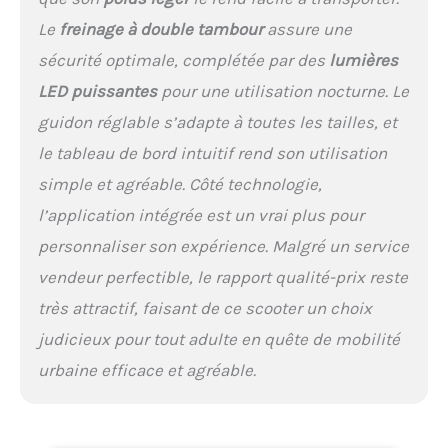
assurent votre confort de
voyage. Smart APP & LCD
Le
freinage à double tambour
assure une
Display: Connectez
sécurité optimale, complétée par des
lumières
facilement votre scooter
LED puissantes
pour une utilisation nocturne. Le
électrique à votre
smartphone, ce qui vous
guidon réglable s’adapte à toutes les tailles, et
permet de contrôler
le tableau de bord intuitif rend son utilisation
complètement les
paramètres tels que les
simple et agréable. Côté technologie,
changements de vitesse,
l’application intégrée est un vrai plus pour
les feux de commutation,
le déverrouillage ou le
personnaliser son expérience. Malgré un service
verrouillage de votre
vendeur perfectible, le rapport qualité-prix reste
scooter et peut vérifier
automatiquement la
très attractif, faisant de ce scooter un choix
défaillance et la santé de
judicieux pour tout adulte en quête de mobilité
la batterie. Vous pouvez
voir la vitesse, le mode et
urbaine efficace et agréable.
la batterie sur l'écran LCD
Service après-vente gratuit
Nous avons une équipe de
service après-vente forte,