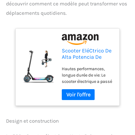
découvrir comment ce modèle peut transformer vos
déplacements quotidiens.
Scooter EléCtrico De
Alta Potencia De
500w, NeumáTico
Hautes performances,
25,4cm, Hasta 25
longue durée de vie: Le
KM/H,Largo Alcance
scooter électrique a passé
45 KM, Sistema De
le test de certification
Frenado De Doble
UL2272. Équipé d'un
Tambor, Escooter
puissant moteur de 500W,
Plegable Para
une seule charge permet
Adultos, Carga MáX
des vitesses de conduite
120kg,Control
allant jusqu'à 25km/h et
App(Bleu)
Design et construction
35-45km. Le pneu
pneumatique de 10"