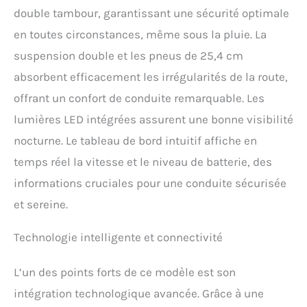
double tambour, garantissant une sécurité optimale
la batterie. Vous pouvez
voir la vitesse, le mode et
en toutes circonstances, même sous la pluie. La
la batterie sur l'écran LCD
suspension double et les pneus de 25,4 cm
Service après-vente gratuit
Nous avons une équipe de
absorbent efficacement les irrégularités de la route,
service après-vente forte,
offrant un confort de conduite remarquable. Les
où que vous soyez, nous
pouvons résoudre vos
lumières LED intégrées assurent une bonne visibilité
inquiétudes en temps
nocturne. Le tableau de bord intuitif affiche en
opportun et de manière
réfléchie. Nous avons des
temps réel la vitesse et le niveau de batterie, des
entrepôts de scooters
informations cruciales pour une conduite sécurisée
électriques en Europe,
vous pouvez être sûr
et sereine.
d'acheter nos scooters
électriques.
Technologie intelligente et connectivité
L’un des points forts de ce modèle est son
intégration technologique avancée. Grâce à une