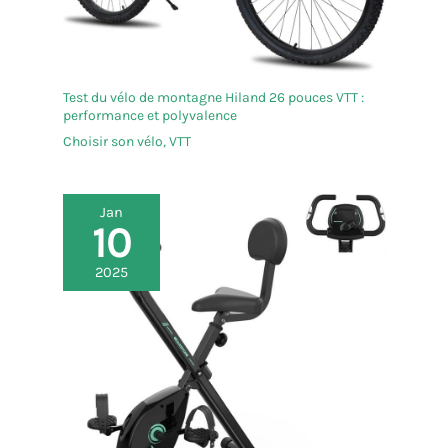
instructions
professionnelles en vidéo.
Choisissez DMASUN
comme votre partenaire
Test du vélo de montagne Hiland 26 pouces VTT :
fitness!
performance et polyvalence
Choisir son vélo
,
VTT
Jan
10
2025