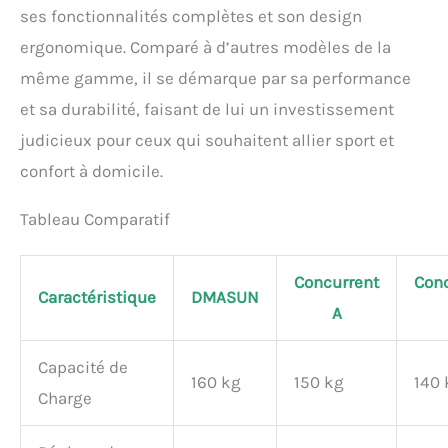
ses fonctionnalités complètes et son design
également passé des
centaines de tests anti-
ergonomique. Comparé à d’autres modèles de la
chute avant de quitter
même gamme, il se démarque par sa performance
l'usine, vous offrant ainsi
une confiance absolue.
et sa durabilité, faisant de lui un investissement
𝐕É𝐋𝐎 𝐃'𝐈𝐍𝐓É𝐑𝐈𝐄𝐔𝐑
judicieux pour ceux qui souhaitent allier sport et
𝐈𝐍𝐓𝐄𝐋𝐋𝐈𝐆𝐄𝐍𝐓 𝐄𝐓
𝐏𝐑𝐀𝐓𝐈𝐐𝐔𝐄: Nos vélos
confort à domicile.
d'appartement sont
équipés d'un écran LCD
Tableau Comparatif
qui affiche en temps réel le
temps, la vitesse, la
distance, les calories
Concurrent
Conc
brûlées, l'odomètre et la
Caractéristique
DMASUN
fonction de balayage
A
(SCAN). Planifiez vos
entraînements en fonction
Capacité de
de ces données. Placez
160 kg
150 kg
140 
votre téléphone ou votre
Charge
tablette sur le support
prévu à cet effet et profitez