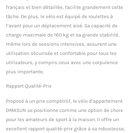
réduisant les risques de
français et bien détaillée, facilite grandement cette
blessures. Un bouton de
réglage pratique permet
tâche. De plus, le vélo est équipé de roulettes à
une plage de résistance de
l’avant pour un déplacement aisé. Sa capacité de
0 à 100, offrant aux
utilisateurs une
charge maximale de 160 kg et sa grande stabilité,
expérience de conduite
même lors de sessions intensives, assurent une
confortable à l'intérieur. ce
qui convient aussi bien
utilisation sécurisée et confortable pour tous les
aux débutants qu'aux
utilisateurs, y compris ceux avec une corpulence
experts. 𝐔𝐍 𝐕É𝐋𝐎
𝐃'𝐄𝐗𝐄𝐑𝐂𝐈𝐂𝐄 𝐒𝐓𝐀𝐁𝐋𝐄 𝐄𝐓
plus importante.
𝐒Û𝐑: Le vélo DMASUN est
fabriqué en acier allié plus
Rapport Qualité-Prix
épais que les modèles
concurrents, assurant une
Proposé à un prix compétitif, le vélo d’appartement
structure robuste et un
pédalage fluide. Capable
DMASUN se positionne comme une option de choix
de supporter jusqu'à 160
pour les amateurs de sport à la maison. Il offre un
kg, il reste stable même
lorsque vous pédalez en
excellent rapport qualité-prix grâce à sa robustesse,
position debout. Il a