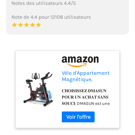
Notes des utilisateurs 4.4/5
Note de 4.4 pour 12108 utilisateurs
Vélo d'Appartement
Magnétique,
DMASUN
𝐂𝐇𝐎𝐈𝐒𝐈𝐒𝐒𝐄𝐙 𝐃𝐌𝐀𝐒𝐔𝐍
professionnel Vélo
𝐏𝐎𝐔𝐑 𝐔𝐍 𝐀𝐂𝐇𝐀𝐓 𝐒𝐀𝐍𝐒
d'Intérieur
𝐒𝐎𝐔𝐂𝐈: DMASUN est une
Silencieux, Stable,
marque de sport
Écran LCD,
renommée, intégrant la
Résistance à
conception, la production,
Ajustement Continu,
la distribution et le service
Volant d'Inertie