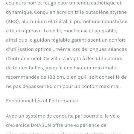
couleurs noir et rouge pour un rendu esthétique et
Plus de 2.000.000 de
familles à travers le
dynamique. Conçu en acrylonitrile butadiène styrène
monde ont déjà fait
(ABS), aluminium et métal, il promet une robustesse
confiance à DMASUN - la
à toute épreuve. La selle, moelleuse et ajustable,
marque en laquelle vous
pouvez avoir confiance.
ainsi que le guidon réglable garantissent un confort
𝐑É𝐒𝐈𝐒𝐓𝐀𝐍𝐂𝐄
d’utilisation optimal, même lors de longues séances
𝐌𝐀𝐆𝐍É𝐓𝐈𝐐𝐔𝐄 𝐔𝐋𝐓𝐑𝐀-
𝐏𝐔𝐈𝐒𝐒𝐀𝐍𝐓𝐄 𝐄𝐓
d’entraînement. Ce vélo s’adapte à des utilisateurs
𝐈𝐍𝐂𝐑𝐎𝐘𝐀𝐁𝐋𝐄𝐌𝐄𝐍𝐓
de toutes tailles, jusqu’à une hauteur maximale
𝐒𝐈𝐋𝐄𝐍𝐂𝐈𝐄𝐔𝐒𝐄: Grâce à
notre système de
recommandée de 193 cm, bien qu’il soit conseillé de
résistance magnétique
ne pas dépasser 185 cm pour un confort maximal.
avancé et à la
transmission par courroie,
chaque coup de pédale est
Fonctionnalités et Performance
fluide et silencieux.
Entraînez-vous à tout
Avec un système de conduite par courroie, le vélo
moment, sans déranger
votre entourage, que vous
d’exercice DMASUN offre une expérience de
soyez dans la chambre, le