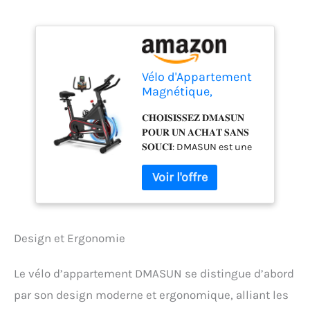
Vélo d'Appartement
Magnétique,
DMASUN
𝐂𝐇𝐎𝐈𝐒𝐈𝐒𝐒𝐄𝐙 𝐃𝐌𝐀𝐒𝐔𝐍
professionnel Vélo
𝐏𝐎𝐔𝐑 𝐔𝐍 𝐀𝐂𝐇𝐀𝐓 𝐒𝐀𝐍𝐒
d'Intérieur
𝐒𝐎𝐔𝐂𝐈: DMASUN est une
Silencieux, Stable,
marque de sport
Écran LCD,
renommée, intégrant la
Résistance à
conception, la production,
Ajustement Continu,
la distribution et le service
Volant d'Inertie
de produits sportifs.
Massif, Coussin de
Depuis 20 ans, notre
Siège Confortable,
Design et Ergonomie
usine produit des vélos
Max 160 kg
d'entraînement qui ont été
Le vélo d’appartement DMASUN se distingue d’abord
vendus aux États-Unis, en
Europe, en Asie et dans de
par son design moderne et ergonomique, alliant les
nombreux autres pays.