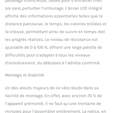
pédalage silencieuse, idéale pour s’entraîner chez
salon ou sur le balcon.
soi sans perturber l’entourage. L’écran LCD intégré
Contrairement aux vélos à
résistance en feutre, nos
affiche des informations essentielles telles que la
vélos magnétiques ne
distance parcourue, le temps, les calories brûlées et
nécessitent aucun
remplacement des
la vitesse, permettant ainsi de suivre en temps réel
plaquettes de frein, offrant
les progrès réalisés. Le niveau de résistance est
une durabilité
exceptionnelle. Profitez
ajustable de 0 à 100 %, offrant une large palette de
d'une expérience de
difficultés pour s’adapter à tous les niveaux
cyclisme ininterrompue et
sans souci pour des
d’entraînement, du débutant à l’athlète confirmé.
années à venir! 𝐔𝐍 𝐕É𝐋𝐎
𝐃'𝐀𝐏𝐏𝐀𝐑𝐓𝐄𝐌𝐄𝐍𝐓 𝐏𝐋𝐔𝐒
Montage et Stabilité
𝐄𝐅𝐅𝐈𝐂𝐀𝐂𝐄: Obtenez des
résultats plus rapidement.
Le cyclisme brûle
Un des atouts majeurs de ce vélo réside dans sa
rapidement les graisses,
facilité de montage. En effet, avec environ 70 % de
renforce les muscles
l’appareil prémonté, il ne faut qu’une trentaine de
abdominaux et améliore la
santé cardiaque tout en
minutes pour l’assembler entièrement. La notice, en