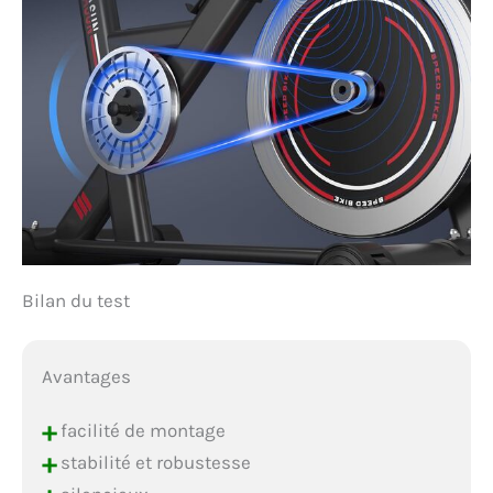
famille. 𝐒𝐄𝐑𝐕𝐈𝐂𝐄 𝐂𝐋𝐈𝐄𝐍𝐓
𝐅𝐈𝐀𝐁𝐋𝐄: DMASUN offre un
échange de pièces
pendant 36 mois. Le vélo
d'appartement,
préassemblé à 70 %, est
livré avec un kit d'outils.
Nous avons constaté que
même les femmes peuvent
monter le vélo en environ
20 minutes sans
difficulté. Pour toute
question, notre équipe est
Bilan du test
à votre disposition. Nos
ingénieurs d'usine
fournissent des
instructions
Avantages
professionnelles en vidéo.
Choisissez DMASUN
+
facilité de montage
comme votre partenaire
+
stabilité et robustesse
fitness!