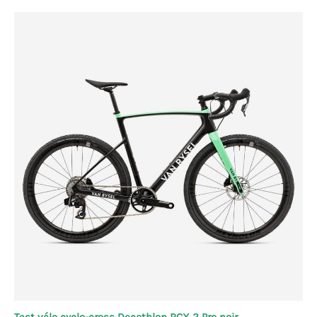
Test vélo cyclo-cross Decathlon RCX 2 Pro noir