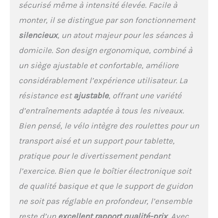
sécurisé même à intensité élevée. Facile à
chaque coup de pédale est
fluide et silencieux.
monter, il se distingue par son fonctionnement
Entraînez-vous à tout
silencieux
, un atout majeur pour les séances à
moment, sans déranger
votre entourage, que vous
domicile. Son design ergonomique, combiné à
soyez dans la chambre, le
un siège ajustable et confortable, améliore
salon ou sur le balcon.
Contrairement aux vélos à
considérablement l’expérience utilisateur. La
résistance en feutre, nos
résistance est
ajustable
, offrant une variété
vélos magnétiques ne
nécessitent aucun
d’entraînements adaptée à tous les niveaux.
remplacement des
Bien pensé, le vélo intègre des roulettes pour un
plaquettes de frein, offrant
transport aisé et un support pour tablette,
une durabilité
exceptionnelle. Profitez
pratique pour le divertissement pendant
d'une expérience de
l’exercice. Bien que le boîtier électronique soit
cyclisme ininterrompue et
sans souci pour des
de qualité basique et que le support de guidon
années à venir! 𝐔𝐍 𝐕É𝐋𝐎
ne soit pas réglable en profondeur, l’ensemble
𝐃'𝐀𝐏𝐏𝐀𝐑𝐓𝐄𝐌𝐄𝐍𝐓 𝐏𝐋𝐔𝐒
𝐄𝐅𝐅𝐈𝐂𝐀𝐂𝐄: Obtenez des
reste d’un
excellent rapport qualité-prix
. Avec