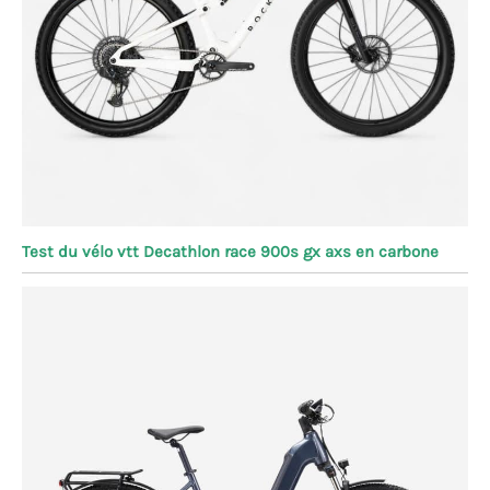
Test du vélo vtt Decathlon race 900s gx axs en carbone