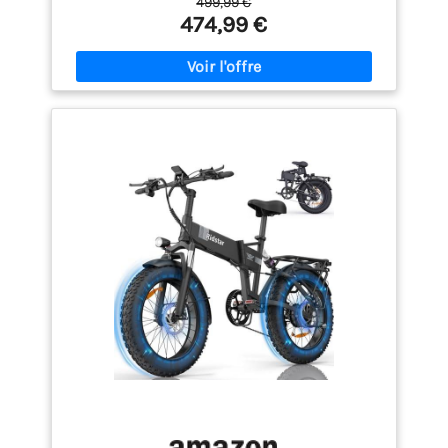
499,99 €
(6KMH) pour activer le moteur. Moteur Puissant et
474,99 €
Batterie Durable: Avec un moteur à grande vitesse
de 250W et une batterie lithium-ion amovible de
36V, ce vélo électrique EK5 pour adultes avec
support à pédale Atteindre 50-80km par charge et
atteindre une vitesse maximale allant jusqu'à 25km
/ h. Vos aventures en montagne et vos balades
quotidiennes seront plus rapides et plus
économiques. Conception Avancée: La roue pliante
EVERCROSS dispose d'un corps en alliage de fer, de
pneus de 16 pouces, d'une haute résistance, d'une
bonne absorption des chocs et d'une capacité de
charge de 120 kg. La conception des sièges en cuir
est non seulement confortable, mais aussi réglable
en hauteur. Freins à Double Disque: Ce vélo
électrique adulte dispose de freins à double disque
avant et arrière qui fournissent une force de
freinage fiable et une force de freinage suffisante,
lorsque le vélo électrique est rapidement en
descente. De plus, le vélo est équipé d'un système
d'éclairage et de bandes réfléchissantes blanches
pour assurer la sécurité la nuit. Affichage LCD et
pliable: L'écran LCD intelligent affiche la vitesse,
l'état de la batterie, le kilométrage et d'autres