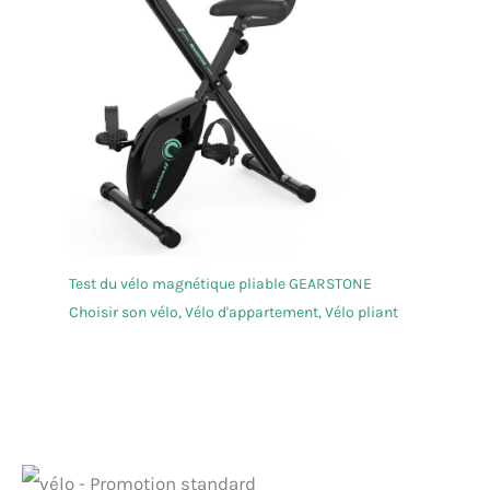
électrique est certifié CE. Avant de l'utiliser, veuillez
consulter la législation locale pour connaître les
conditions d'âge, les exigences en matière de
permis de conduire et les règles de circulation, afin
de garantir une utilisation conforme à la loi. Ce
produit bénéficie d'une garantie d'un an et d'un
service client disponible 24h. N'hésitez pas à nous
contacter si vous avez des questions.
Test du vélo magnétique pliable GEARSTONE
Choisir son vélo
,
Vélo d'appartement
,
Vélo pliant