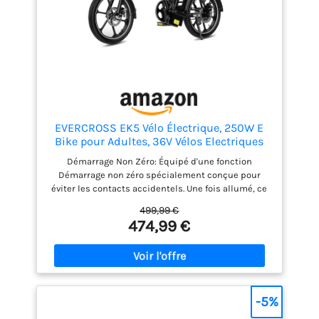
EVERCROSS EK5 Vélo Électrique, 250W E
Bike pour Adultes, 36V Vélos Electriques
Pliables Vélo de Montagne, Jusqu'à 25KM
Démarrage Non Zéro: Équipé d'une fonction
/ h, Plage 50-80km, Pneus 16'' E-Bike de
Démarrage non zéro spécialement conçue pour
Ville avec Siège Réglable
éviter les contacts accidentels. Une fois allumé, ce
vélo électrique doit conduire au moins 3,75 MPH
499,99 €
(6KMH) pour activer le moteur. Moteur Puissant et
474,99 €
Batterie Durable: Avec un moteur à grande vitesse
de 250W et une batterie lithium-ion amovible de
36V, ce vélo électrique EK5 pour adultes avec
support à pédale Atteindre 50-80km par charge et
atteindre une vitesse maximale allant jusqu'à 25km
/ h. Vos aventures en montagne et vos balades
-5%
quotidiennes seront plus rapides et plus