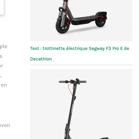
pte
Test : trottinette électrique Segway F3 Pro E de
es
Decathlon
ur
,
 en
evoir