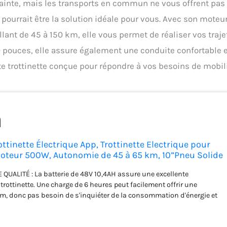
rainte, mais les transports en commun ne vous offrent pas 
 pourrait être la solution idéale pour vous. Avec son moteu
nt de 45 à 150 km, elle vous permet de réaliser vos traje
0 pouces, elle assure également une conduite confortable 
e trottinette conçue pour répondre à vos besoins de mobili
tinette Électrique App, Trottinette Electrique pour
Moteur 500W, Autonomie de 45 à 65 km, 10”Pneu Solide
QUALITÉ : La batterie de 48V 10,4AH assure une excellente
trottinette. Une charge de 6 heures peut facilement offrir une
m, donc pas besoin de s'inquiéter de la consommation d'énergie et
er d'un voyage agréable. APPLICATION PRISE EN CHARGE : La fonction
st supportée par l'application "EVERCROSS PRO". Après avoir téléchargé