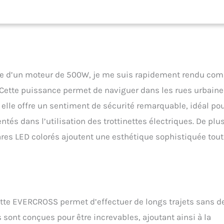
ication, vous pouvez expérimenter les fonctionnalités suivantes :
sse de croisière, mode de vitesse, durée de la batterie, démarrage
conduite, phares, etc. 3 MODES DE VITESSE ET DESIGN PLIABLE EN UN
/H, 15KM/H, 25KM/H (augmentez la limite de vitesse) trois modes de
ffrir plus de fonctionnalités et d'adaptabilité. La trottinette
d'un seul geste et se transporte d'une seule main, devenant ainsi le
pour les trajets quotidiens. ATTENTION AUX DÉTAILS : La trottinette
pée d’un moteur de 500W, je me suis rapidement rendu com
 adultes est équipée de pédales antidérapantes plus larges pour un
u pied. Des phares à haute luminosité pour assurer une conduite en
e. Cette puissance permet de naviguer dans les rues urbain
uit. Un écran clair pour une conduite détendue. La trottinette
 elle offre un sentiment de sécurité remarquable, idéal po
ultes EVERCROSS est le meilleur choix pour tout le monde. SÉCURITÉ
uspensions avant et arrière à double ressort et le système de
s dans l’utilisation des trottinettes électriques. De plus
t assurent le confort maximal de conduite, tandis que le châssis
ares LED colorés ajoutent une esthétique sophistiquée tout
 la trottinette électrique garantit la sécurité du voyage. Cette
que est équipée de freins sur les deux roues, d'un buzzer,
irection et de lumières avant blanches/jaunes et arrière rouges.
ette EVERCROSS permet d’effectuer de longs trajets sans d
s sont conçues pour être increvables, ajoutant ainsi à la