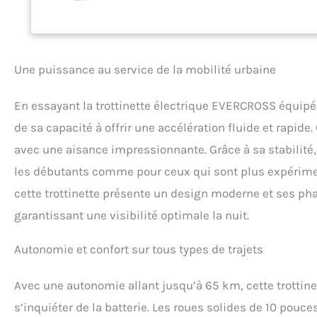
et connecté l'appl
contrôle de la vite
zéro, données de 
SEUL GESTE : 10KM
vitesse pour vous o
Une puissance au service de la mobilité urbaine
électrique se plie 
compagnon parfait 
En essayant la trottinette électrique EVERCROSS équi
électrique H9 pour
meilleur soutien d
de sa capacité à offrir une accélération fluide et rapid
toute sécurité la n
avec une aisance impressionnante. Grâce à sa stabilité,
électrique pour ad
ET CONFORT : Les s
les débutants comme pour ceux qui sont plus expérimenté
freinage performan
cette trottinette présente un design moderne et ses ph
solide en alliage de
trottinette électri
garantissant une visibilité optimale la nuit.
d'indicateurs de d
Autonomie et confort sur tous types de trajets
Avec une autonomie allant jusqu’à 65 km, cette trottin
s’inquiéter de la batterie. Les roues solides de 10 pouce