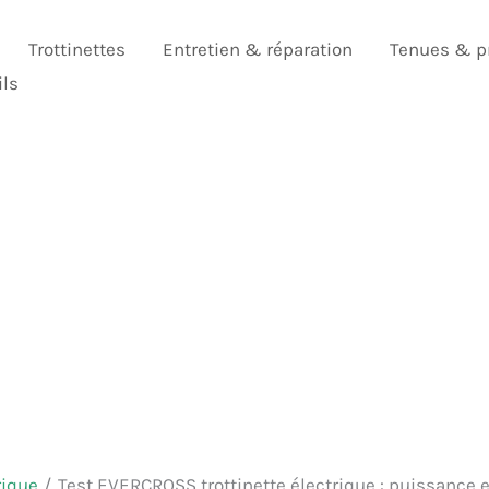
Trottinettes
Entretien & réparation
Tenues & p
ils
rique
Test EVERCROSS trottinette électrique : puissance