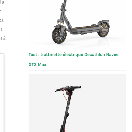
la
r
ts
et
té.
Test : trottinette électrique Decathlon Navee
GT3 Max