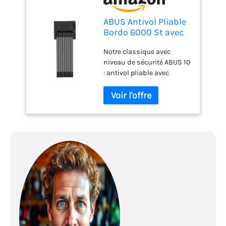
ABUS Antivol Pliable
Bordo 6000 St avec
Sacoche pour antivol
Notre classique avec
niveau de sécurité ABUS 10
: antivol pliable avec
barres de 5 mm
d'épaisseur en acier
trempé et cylindre ABUS
Plus contre les tentatives
de manipulation comme le
picking L'antivol Bordo
dans sa variante Big : ici
dans une version extra
large de 120 cm de long -
idéal pour verrouiller un
ou plusieurs vélos en
toute sécurité Design
attractif : le revêtement bi-
composant extra-souple