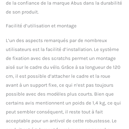
de la confiance de la marque Abus dans la durabilité
et 2 clés Poche pour
antivol ST : fixation par
de son produit.
bandes velcro
antidérapantes ou par vis
Facilité d’utilisation et montage
sur le support de la
bouteille - l'antivol doit
être retiré du support par le
L’un des aspects remarqués par de nombreux
haut Cylindre de très
utilisateurs est la facilité d’installation. Le système
bonne qualité pour une
de fixation avec des scratchs permet un montage
excellente protection
contre les manipulations,
aisé sur le cadre du vélo. Grâce à sa longueur de 120
par ex. le crochetage La
cm, il est possible d’attacher le cadre et la roue
longueur totale de 120 cm
rend beaucoup plus facile
avant à un support fixe, ce qui n’est pas toujours
l'attache de 2 vélos
possible avec des modèles plus courts. Bien que
ensemble Niveau 9
Montage flexible grâce à
certains avis mentionnent un poids de 1,4 kg, ce qui
des bandes velcro ou des
peut sembler conséquent, il reste tout à fait
vis au niveau du porte-
bidon avec sacoche de
acceptable pour un antivol de cette robustesse. Le
transport incluse Fabriqué