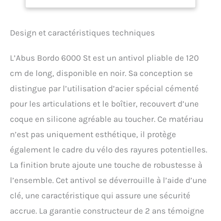
Plus contre les tentatives
de manipulation comme le
picking L'antivol Bordo
Design et caractéristiques techniques
dans sa variante Big : ici
dans une version extra
L’Abus Bordo 6000 St est un antivol pliable de 120
large de 120 cm de long -
idéal pour verrouiller un
cm de long, disponible en noir. Sa conception se
ou plusieurs vélos en
distingue par l’utilisation d’acier spécial cémenté
toute sécurité Design
attractif : le revêtement bi-
pour les articulations et le boîtier, recouvert d’une
composant extra-souple
coque en silicone agréable au toucher. Ce matériau
convainc par son aspect et
n’est pas uniquement esthétique, il protège
protège efficacement
contre les dommages à la
également le cadre du vélo des rayures potentielles.
peinture, comme par
La finition brute ajoute une touche de robustesse à
exemple les rayures sur le
vélo Antivol fiable pour les
l’ensemble. Cet antivol se déverrouille à l’aide d’une
vélos de qualité : Bordo Big
clé, une caractéristique qui assure une sécurité
6000/120 - longueur 120
cm, poids 1420 g, avec
accrue. La garantie constructeur de 2 ans témoigne
pochette pour antivol (ST)