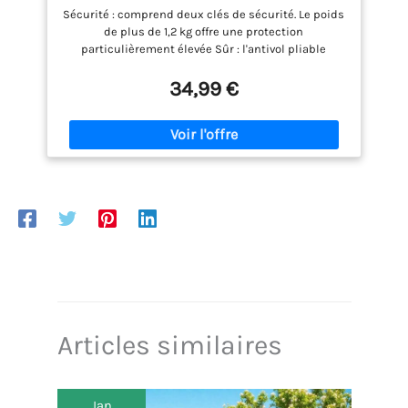
Sécurité : comprend deux clés de sécurité. Le poids
de plus de 1,2 kg offre une protection
particulièrement élevée Sûr : l'antivol pliable
Fischer offre une protection élevée contre les
voleurs occasionnels et est particulièrement facile
34,99 €
à manipuler, même dans l'obscurité Pratique :
grâce à la longueur de 110 cm, deux vélos peuvent
être verrouillés en même temps Stable : la serrure
avec les tiges revêtues de plastique est fixée par
encliquetage dans le support et a une longueur
totale de 85 cm Protection : les barres gainées de
plastique empêchent de rayer le cadre du vélo
Simple : fixation du support avec des bandes Velcro
antidérapantes caoutchoutées ou avec des vis sur
le porte-bouteille. La serrure est fixée par
encliquetage dans le support
Articles similaires
Jan