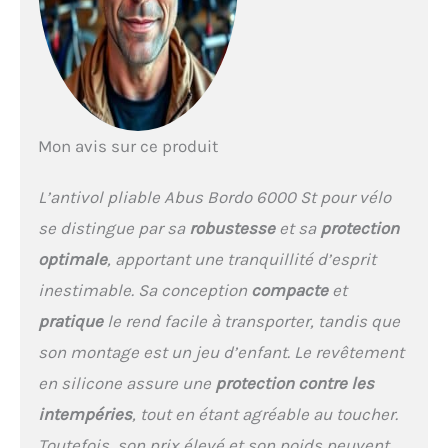
convainc par son aspect et
protège efficacement
contre les dommages à la
peinture, comme par
exemple les rayures sur le
vélo Antivol fiable pour les
vélos de qualité : Bordo Big
Mon avis sur ce produit
6000/120 - longueur 120
cm, poids 1420 g, avec
L’antivol pliable Abus Bordo 6000 St pour vélo
pochette pour antivol (ST)
et 2 clés Poche pour
se distingue par sa
robustesse
et sa
protection
antivol ST : fixation par
optimale
, apportant une tranquillité d’esprit
bandes velcro
antidérapantes ou par vis
inestimable. Sa conception
compacte
et
sur le support de la
pratique
le rend facile à transporter, tandis que
bouteille - l'antivol doit
être retiré du support par le
son montage est un jeu d’enfant. Le revêtement
haut Cylindre de très
en silicone assure une
protection contre les
bonne qualité pour une
excellente protection
intempéries
, tout en étant agréable au toucher.
contre les manipulations,
Toutefois, son prix élevé et son poids peuvent