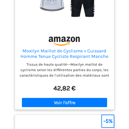
hommes est dotée d'un motif réfléchissant sur le
dos de la chemise pour garantir votre sécurité
lorsque vous roulez la nuit. Conception
antidérapante sur les jambes du pantalon : la
combinaison de cyclisme à manches courtes a une
conception antidérapante sur le bas du pantalon,
ce qui empêche efficacement les jambes du
pantalon de s'enrouler.
Moxilyn Maillot de Cyclisme + Cuissard
Homme Tenue Cycliste Respirant Manche
Courte Séchage Rapide T-Shirt VTT Velo de
Tissus de haute qualité---Moxilyn maillot de
Route
cyclisme selon les différentes parties du corps, les
caractéristiques de l’utilisation des matériaux sont
les suivantes: vêtements cyclistes devant et dos en
maille longue, utilisation latérale en maille
42,82 €
respirante, pantalon en tissu Leica. Doux et
respirant pour améliorer la sécheresse et le confort
du corps. Nouvelle amélioration 20D GEL Cushion---
Moxilyn maillot de cyclisme le pantalon de
cyclisme utilise une surface antibactérienne, une
éponge composite à haute densité amortissante
-5%
pour la mémoire, un coussinet de silicone perforé