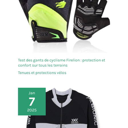
confère au maillot de cyclisme à manches courtes
une respirabilité qui convient très bien au
printemps, à l'été et à l'automne, vous permettant
de rester au sec et au frais tout en vous protégeant
du soleil lorsque vous courez.
Test des gants de cyclisme Firelion : protection et
confort sur tous les terrains
Tenues et protections vélos
Jan
7
2025