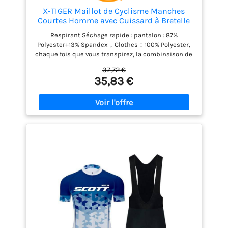
X-TIGER Maillot de Cyclisme Manches
Courtes Homme avec Cuissard à Bretelle
5D Gel Rembourré,VTT Courtes Respirant
Respirant Séchage rapide : pantalon : 87%
Vêtements de Cyclisme Sports Shorts
Polyester+13% Spandex，Clothes：100% Polyester,
Pantalons avec Tee Shirt
chaque fois que vous transpirez, la combinaison de
cyclisme ne collera pas à votre peau, elle a une
37,72 €
fonction de séchage rapide pour vous rendre plus
35,83 €
confortable. Coussin de gel 5D : le rembourrage de
cette combinaison de cyclisme à manches courtes
est spécialement conçu pour s'adapter à la forme
de votre selle de vélo, les coussinets de gel 5D
cousus peuvent protéger la friction entre votre
hanche et la selle de vélo, s'adapter plus
étroitement et soulager les douleurs à la hanche.
lors de longs trajets. Léger et durable : les
vêtements de cyclisme sont fabriqués dans un
matériau léger avec une bonne finition et des
coutures adaptées au cyclisme. Ces vêtements de
cyclisme conviennent à tous les niveaux de
cyclistes, y compris les cyclistes sur route et les
vététistes. Conception réfléchissante : la
combinaison de cyclisme à manches courtes pour