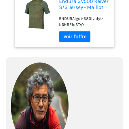
Endura GV500 Reiver
S/S Jersey - Maillot
vélo Homme
ENDURA|gdt-383|vidyt-
b6HRE1qSTAY