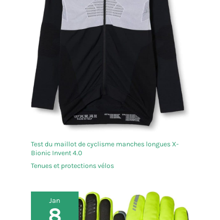
Test du maillot de cyclisme manches longues X-
Bionic Invent 4.0
Tenues et protections vélos
Jan
8