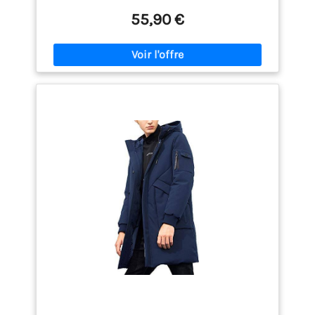
rembourrage en coton épais et la doublure
thermique moelleuse offrent une isolation
55,90 €
imbattable, vous gardant confortable toute la
journée. La capuche amovible en fausse fourrure
ajoute une couche supplémentaire de chaleur et de
style, faisant de ce manteau le choix ultime pour le
froid. 【Protection Ultime Contre le Vent】--- Bravez
les conditions météorologiques les plus difficiles
en toute confiance. Notre manteau parka pour
homme est doté d’une technologie coupe-vent
avancée, vous assurant de rester au chaud et à
l’aise même par vent fort. Le tissu serré et étanche à
l’air offre une protection à 360 degrés contre le
vent, ce qui le rend parfait pour les activités de
plein air. 【Design élégant et Pratique】--- Adoptez
la mode et la fonctionnalité avec notre manteau
parka. Le design élégant et sec le rend adapté à
toutes les occasions, qu’il s’agisse de tenues
d’exercice décontractées ou de vêtements de sport.
La coupe mi-longue et la coupe décontractée
assurent un look confortable et flatteur pour tous
les types de corps. 【Idéal pour les Aventures en
Plein air】--- Équipez-vous pour les activités de
plein air avec notre veste d’hiver élégante et