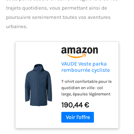
trajets quotidiens, vous permettant ainsi de
poursuivre sereinement toutes vos aventures
urbaines.
VAUDE Veste parka
rembourrée cycliste
pour homme
T-shirt confortable pour le
quotidien en ville : col
large, épaules légèrement
rabattues Imperméable et
190,44 €
coupe-vent Matériau 2
couches Manches
préformées