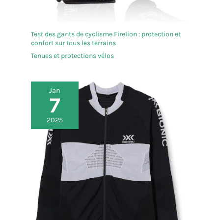
pour fils, père, mari, amis
Test des gants de cyclisme Firelion : protection et
confort sur tous les terrains
Tenues et protections vélos
Jan
7
2025