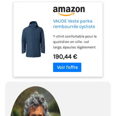
VAUDE Veste parka
rembourrée cycliste
pour homme
T-shirt confortable pour le
quotidien en ville : col
large, épaules légèrement
rabattues Imperméable et
190,44 €
coupe-vent Matériau 2
couches Manches
préformées