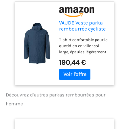
VAUDE Veste parka
rembourrée cycliste
pour homme
T-shirt confortable pour le
quotidien en ville : col
large, épaules légèrement
rabattues Imperméable et
190,44 €
coupe-vent Matériau 2
couches Manches
préformées
Découvrez d’autres parkas rembourrées pour
homme