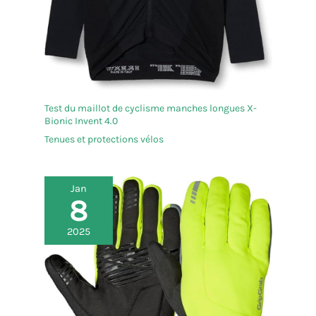
Test du maillot de cyclisme manches longues X-
Bionic Invent 4.0
Tenues et protections vélos
Jan
8
2025