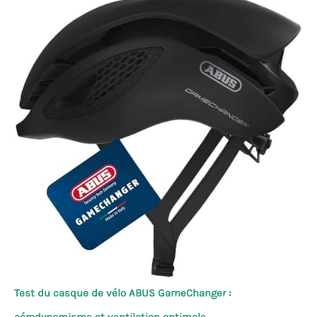
Test du casque de vélo ABUS GameChanger :
aérodynamisme et ventilation optimale