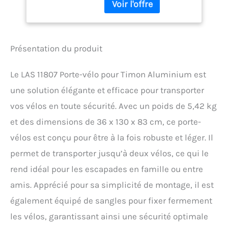
montage Mécanisme de
pliage grâce au support en
U pivot Support en U
pivotant pour une
ouverture facile du coffre à
Présentation du produit
bouteilles. Rails en
aluminium réglables (sur
Le LAS 11807 Porte-vélo pour Timon Aluminium est
la longueur du vélo
réglable en longueur de
une solution élégante et efficace pour transporter
bicyclette) Espacement
vos vélos en toute sécurité. Avec un poids de 5,42 kg
des rails : Environ 15 cm.
Charge maximale : Charge
et des dimensions de 36 x 130 x 83 cm, ce porte-
maximale : 35 kg. Poids
vélos est conçu pour être à la fois robuste et léger. Il
net : environ 6 kg.
permet de transporter jusqu’à deux vélos, ce qui le
Dimensions (l x H x P) :
environ 145x73x34 cm
rend idéal pour les escapades en famille ou entre
amis. Apprécié pour sa simplicité de montage, il est
également équipé de sangles pour fixer fermement
les vélos, garantissant ainsi une sécurité optimale