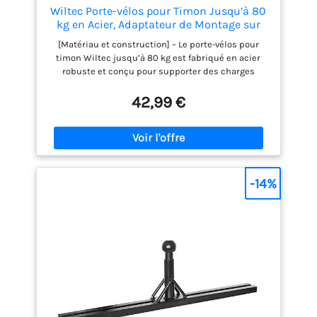
Wiltec Porte-vélos pour Timon Jusqu’à 80
kg en Acier, Adaptateur de Montage sur
Timon pour remorques et caravanes
[Matériau et construction] – Le porte-vélos pour
timon Wiltec jusqu’à 80 kg est fabriqué en acier
robuste et conçu pour supporter des charges
élevées. L’épaisseur de paroi des tubes de 3 mm
assure une base solide pour une utilisation en tant
42,99 €
que porte-vélos. La finition noire s’intègre
discrètement aux remorques et caravanes et
permet une intégration harmonieuse dans les
solutions de transport existantes. [Système de
montage et contenu de la livraison] – L’adaptateur
de porte-vélos est livré avec des supports en U, des
-14%
plaques de serrage ainsi que des vis avec écrous
autobloquants. Ces composants permettent une
fixation sûre sur la tête de timon. L’adaptateur de
timon est conçu pour des supports solides et crée
un logement stable pour le porte-vélos, sans
nécessiter d’adaptations supplémentaires. [Charge
maximale et domaine d’utilisation] – Avec une
capacité de charge allant jusqu’à 80 kg, le porte-
vélos pour timon est conçu pour le transport
sécurisé des vélos. Sa construction est prévue pour