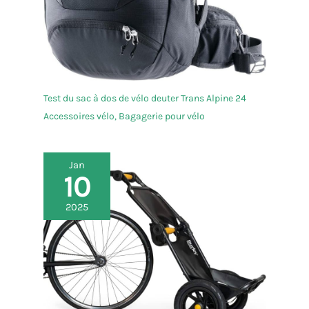
Test du sac à dos de vélo deuter Trans Alpine 24
Accessoires vélo
,
Bagagerie pour vélo
Jan
10
2025