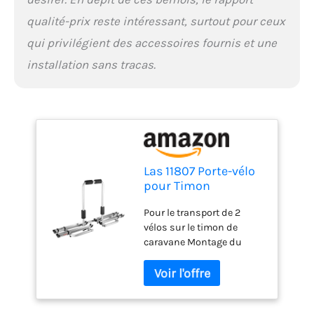
qualité-prix reste intéressant, surtout pour ceux
qui privilégient des accessoires fournis et une
installation sans tracas.
Las 11807 Porte-vélo
pour Timon
Aluminium pour 2
Pour le transport de 2
vélos
vélos sur le timon de
caravane Montage du
support avec support de
montage Mécanisme de
pliage grâce au support en
U pivot Support en U