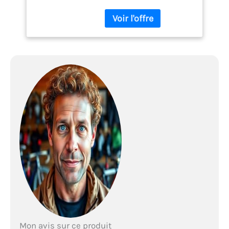
support avec support de
montage Mécanisme de
pliage grâce au support en
U pivot Support en U
pivotant pour une
ouverture facile du coffre à
bouteilles. Rails en
aluminium réglables (sur
la longueur du vélo
réglable en longueur de
bicyclette) Espacement
des rails : Environ 15 cm.
Charge maximale : Charge
maximale : 35 kg. Poids
net : environ 6 kg.
Dimensions (l x H x P) :
environ 145x73x34 cm
Mon avis sur ce produit