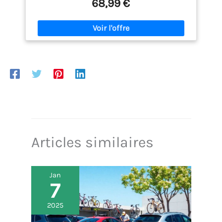
et sûre - Avec étriers en U et plaques de serrage -
68,99 €
Écrous autobloquants inclus - Montage facile
même pour les bricoleurs amateurs. Matériau
stable et durable - Fabriqué en acier galvanisé pour
une protection optimale contre la corrosion et une
longue durée de vie - Poids net : environ 4,35 kg.
Charge maximale de 50 kg – Idéal pour les vélos
électriques ou les vélos lourds – veuillez respecter
la charge d’appui et le rayon de braquage du
véhicule lors du montage. Compatible avec rotule
de 50 mm. Transformez votre caravane en moyen de
transport de vélo. Continuez à utiliser les porte-
vélos existants confortablement.
Articles similaires
Jan
7
2025