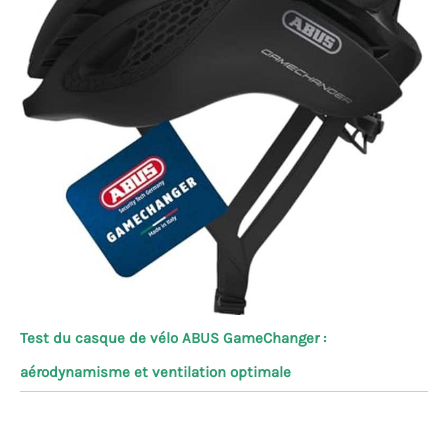
Test du casque de vélo ABUS GameChanger :
aérodynamisme et ventilation optimale