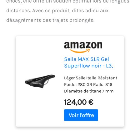
chocs, elle offre un soutien optimal lors de longues
distances. Avec ce produit, dites adieu aux
désagréments des trajets prolongés.
Selle MAX SLR Gel
Superflow noir - L3,
Nera
Léger Selle Italia Résistant
Poids: 280 GR Rails: 316
Diamètre de titane 7 mm
Absorption de choc à
124,00 €
travers un élastomère
entre le revêtement et les
rails