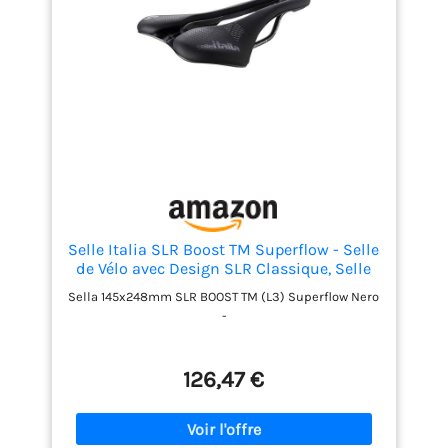
agréable.
【Compatibilité large】 Dimension du
rail: 7 mm - Style universel Cette selle de vélo est
conçue pour les hommes, les femmes, les garçons
et les filles. Il est très facile à installer et convient à
de nombreux types de vélos tels que les VTT, les
vélos de course, les vélos pliants, les vélos
spinning, les vélos stationnaires et bien d'autres.
【Achat sans souci】 24 heures de service
client exceptionnel. S'il y a un problème avec notre
produit, veuillez contacter notre équipe, nous
offrirons un service de remboursement ou de
remplacement à tous nos clients. La satisfaction
des clients est notre objectif.
Selle Italia SLR Boost TM Superflow - Selle
de Vélo avec Design SLR Classique, Selle
de Vélo de Route Confortable en Gel et
Sella 145x248mm SLR BOOST TM (L3) Superflow Nero
Trou Superflow - Taille L3, Noir, Nera
-
126,47 €