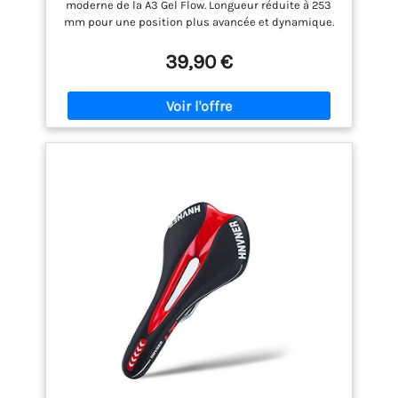
moderne de la A3 Gel Flow. Longueur réduite à 253
mm pour une position plus avancée et dynamique.
Idéale comme selle de vélo de route pour cyclistes
recherchant performance et confort CADRE EN
39,90 €
ACIER FeC Ø 7 MM : Cadre en alliage FeC robuste et
léger, résistant à l'usure. Parfait pour route, VTT ou
ville grâce à sa grande flexibilité et durabilité
FORME ANATOMIQUE FLOW : Le canal central Flow
réduit la pression sur les zones sensibles, favorise
la circulation sanguine et augmente le confort. Une
selle ergonomique conçue pour rouler plus
longtemps sans gêne REVÊTEMENT SOFT-TEK : Doux
au toucher, antidérapant et durable. Assure une
selle vélo confortable et stable, même en usage
intensif et par conditions climatiques variables
MADE IN ITALY : Fabriquée en Italie avec rails en
alliage FeC Alloy, solides et fiables. Le savoir-faire
Selle Italia allie confort, style et performance dans
une selle vélo haut de gamme