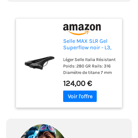
Selle MAX SLR Gel
Superflow noir - L3,
Nera
Léger Selle Italia Résistant
Poids: 280 GR Rails: 316
Diamètre de titane 7 mm
Absorption de choc à
124,00 €
travers un élastomère
entre le revêtement et les
rails