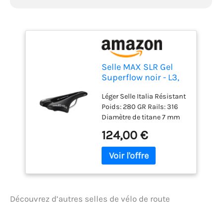
Selle MAX SLR Gel
Superflow noir - L3,
Nera
Léger Selle Italia Résistant
Poids: 280 GR Rails: 316
Diamètre de titane 7 mm
Absorption de choc à
124,00 €
travers un élastomère
entre le revêtement et les
rails
Découvrez d’autres selles de vélo de route