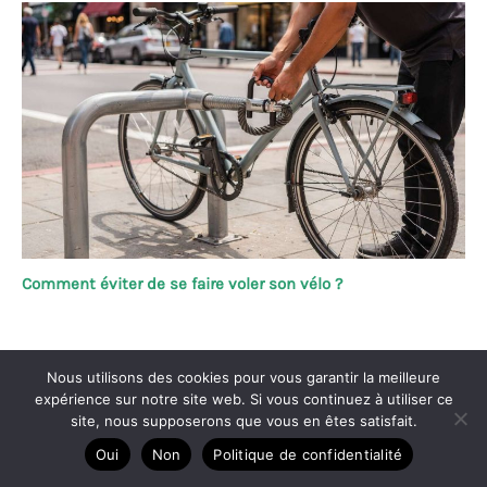
Comment éviter de se faire voler son vélo ?
Nous utilisons des cookies pour vous garantir la meilleure
Copyright © 2026 Vélo passion
expérience sur notre site web. Si vous continuez à utiliser ce
site, nous supposerons que vous en êtes satisfait.
A propos
Oui
Non
Politique de confidentialité
Contact
Plan du site