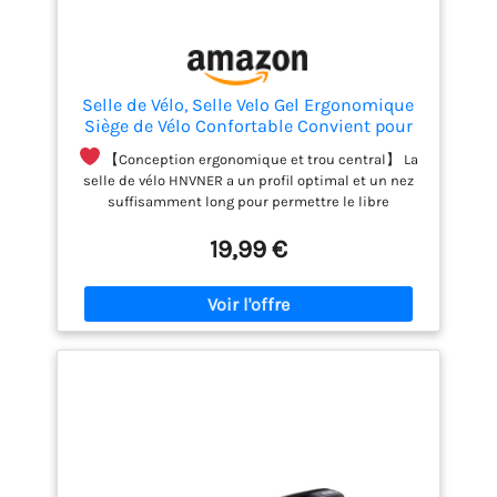
Selle de Vélo, Selle Velo Gel Ergonomique
Siège de Vélo Confortable Convient pour
Cyclisme/Bicyclette/VTT/Vélo de Route
【Conception ergonomique et trou central】 La
selle de vélo HNVNER a un profil optimal et un nez
suffisamment long pour permettre le libre
mouvement des cuisses.Le trou intermédiaire
19,99 €
garde la selle sèche et respirante.
【Matériau】
La surface du siège est en cuir PU respirant ， Cela
le rend plus hydrofuge, plus doux, plus
antidérapant et plus résistant à l'usure et le rend
idéal pour les excursions en extérieur sur de
longues distances.
【Siège de vélo à
amortisseur de chocs】: Notre siège de vélo
confortable est rembourré de mousse et de gel
haute densité à haute élasticité. a une excellente
résistance aux chocs pour éliminer la douleur des
os assis tout au long du cyclisme. Vous aider à
rouler plus longtemps pour une expérience plus