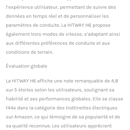
qualité assure une
l’expérience utilisateur, permettant de suivre des
structure solide et
durable. 【Conception
données en temps réel et de personnaliser les
pliable et portable】La
paramètres de conduite. La HITWAY H6 propose
trottinette est dotée d'une
fonction de pliage rapide
également trois modes de vitesse, s’adaptant ainsi
en une seconde et d'une
aux différentes préférences de conduite et aux
hauteur réglable.
conditions de terrain.
Dimensions dépliée :
116×61×124 cm, pliée :
107,5×20×43 cm, pour un
Évaluation globale
poids de 23 kg. Une fois
pliée, elle se range
La HITWAY H6 affiche une note remarquable de 4,8
facilement dans le coffre
de la voiture ou se
sur 5 étoiles selon les utilisateurs, soulignant sa
transporte au bureau, ce
fiabilité et ses performances globales. Elle se classe
qui en fait un choix idéal
pour les déplacements
144e dans la catégorie des trottinettes électriques
quotidiens et les voyages.
sur Amazon, ce qui témoigne de sa popularité et de
【Tableau de bord
intelligent et clignotants】
sa qualité reconnue. Les utilisateurs apprécient