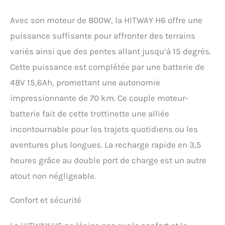
et ultra-résistant】 Conçu
en aluminium forgé haute
Avec son moteur de 800W, la HITWAY H6 offre une
résistance, le cadre allie
légèreté et solidité pour un
puissance suffisante pour affronter des terrains
transport plus facile et
variés ainsi que des pentes allant jusqu’à 15 degrés.
une durabilité accrue au
quotidien. 【Double
Cette puissance est complétée par une batterie de
système de freinage et
48V 15,6Ah, promettant une autonomie
suspension améliorée】Le
système de freinage
impressionnante de 70 km. Ce couple moteur-
mécanique avant et arrière
batterie fait de cette trottinette une alliée
garantit une réponse
rapide, améliorant la
incontournable pour les trajets quotidiens ou les
sécurité. Les excellents
aventures plus longues. La recharge rapide en 3,5
amortisseurs avant et
heures grâce au double port de charge est un autre
arrière absorbent
efficacement les
atout non négligeable.
vibrations de la route,
assurant une stabilité et
Confort et sécurité
un confort de conduite. La
large plateforme
antidérapante renforce le