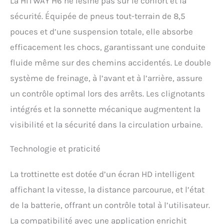
La HITWAY H6 ne lésine pas sur le confort et la
soutien des pieds, vous
sécurité. Équipée de pneus tout-terrain de 8,5
permettant de rouler en
toute confiance, que ce
pouces et d’une suspension totale, elle absorbe
soit pour de longs trajets
efficacement les chocs, garantissant une conduite
ou des déplacements
courts. 【Expérience de
fluide même sur des chemins accidentés. Le double
conduite confortable】Les
système de freinage, à l’avant et à l’arrière, assure
pneus TOUT-TERRAIN
gonflables de 8,5 pouces
un contrôle optimal lors des arrêts. Les clignotants
absorbent efficacement
intégrés et la sonnette mécanique augmentent la
les vibrations, s'adaptant
visibilité et la sécurité dans la circulation urbaine.
à divers types de routes.
Que ce soit en ville ou sur
des chemins légèrement
Technologie et praticité
cahoteux, la trottinette
offre une conduite stable.
La trottinette est dotée d’un écran HD intelligent
La pompe à air de la
trottinette électrique est
affichant la vitesse, la distance parcourue, et l’état
compatible avec celle des
de la batterie, offrant un contrôle total à l’utilisateur.
vélos. Le cadre en alliage
d'aluminium de haute
La compatibilité avec une application enrichit