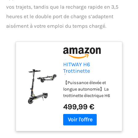
vos trajets, tandis que la recharge rapide en 3,5
heures et le double port de charge s’adaptent
aisément à votre emploi du temps chargé.
HITWAY H6
Trottinette
Électrique 800W,
【Puissance élevée et
Pliable avec APP,
longue autonomie】La
Clignotants, Double
trottinette électrique H6
Port de Charge,
est équipée d'un moteur
Recharge Rapide
499,99 €
haute performance de
3,5h, Châssis en
800W et d'une batterie de
Aluminium Forgé,
grande capacité de 15,6Ah,
Batterie 15,6Ah, 70
offrant une autonomie de
km d’Autonomie, 25
60 à 70 km. Le réglage à
km/h