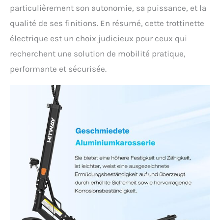
Le grand écran central HD
particulièrement son autonomie, sa puissance, et la
affiche en temps réel la
vitesse, le niveau de
qualité de ses finitions. En résumé, cette trottinette
batterie, la distance
électrique est un choix judicieux pour ceux qui
parcourue et les modes de
recherchent une solution de mobilité pratique,
conduite, pour une lecture
facile. Équipée de
performante et sécurisée.
clignotants et d'une
sonnette mécanique, la
trottinette améliore la
sécurité et la praticité de
vos trajets, vous offrant
une expérience de
conduite plus intelligente.
【Service après-vente】
Pour toute question, notre
équipe professionnelle de
pré-vente et après-vente
est toujours prête à vous
fournir un support et une
assistance.