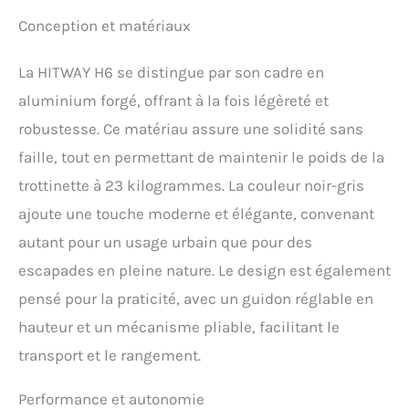
trois vitesses (10 km/h, 15
Conception et matériaux
km/h, 25 km/h) répond
aux besoins de différents
types de conduite, et la
La HITWAY H6 se distingue par son cadre en
capacité de montée à 15
aluminium forgé, offrant à la fois légèreté et
degrés vous permet de
gérer facilement les
robustesse. Ce matériau assure une solidité sans
pentes. La trottinette
faille, tout en permettant de maintenir le poids de la
dispose d'un indice
d'étanchéité IP54.
trottinette à 23 kilogrammes. La couleur noir-gris
【Double port de charge
ajoute une touche moderne et élégante, convenant
pour une recharge ultra-
rapide】 Équipée de deux
autant pour un usage urbain que pour des
ports de charge, la
escapades en pleine nature. Le design est également
trottinette permet une
recharge simultanée.
pensé pour la praticité, avec un guidon réglable en
Batterie pleine en
hauteur et un mécanisme pliable, facilitant le
seulement 3,5 heures –
transport et le rangement.
gagnez du temps à
chaque trajet. 【Châssis
en aluminium forgé : léger
Performance et autonomie