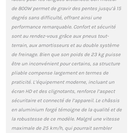
en aluminium forgé haute
de 800W permet de gravir des pentes jusqu’à 15
résistance, le cadre allie
légèreté et solidité pour un
degrés sans difficulté, offrant ainsi une
transport plus facile et
performance remarquable. Confort et sécurité
une durabilité accrue au
quotidien. 【Double
sont au rendez-vous grâce aux pneus tout-
système de freinage et
terrain, aux amortisseurs et au double système
suspension améliorée】Le
système de freinage
de freinage. Bien que son poids de 23 kg puisse
mécanique avant et arrière
être un inconvénient pour certains, sa structure
garantit une réponse
rapide, améliorant la
pliable compense largement en termes de
sécurité. Les excellents
praticité. L’équipement moderne, incluant un
amortisseurs avant et
arrière absorbent
écran HD et des clignotants, renforce l’aspect
efficacement les
sécuritaire et connecté de l’appareil. Le châssis
vibrations de la route,
assurant une stabilité et
en aluminium forgé témoigne de la qualité et de
un confort de conduite. La
la robustesse de ce modèle. Malgré une vitesse
large plateforme
maximale de 25 km/h, qui pourrait sembler
antidérapante renforce le