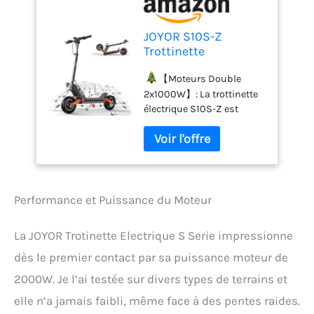
JOYOR S10S-Z
Trottinette
Electrique Adulte
Autonomie 70-85KM
【Moteurs Double
Trotinette Electrique
2x1000W】: La trottinette
Sportive
électrique S10S-Z est
Professionelle
dotée de 2 moteurs
Double Moteurs
puissants sans balais de
Puissants 2*1000W
1000W vous apportant
Batterie 60V 18Ah
une accélération
Double Suspension
beaucoup plus rapide.
Trottinette
Équipée d'une batterie au
Performance et Puissance du Moteur
Electrique
lithium 60V 18Ah, elle peut
atteindre une autonomie
La JOYOR Trotinette Electrique S Serie impressionne
de 70-85km et peut être
complètement chargé en
dès le premier contact par sa puissance moteur de
10 à 12 heures. La capacité
2000W. Je l’ai testée sur divers types de terrains et
de charge maximale est de
elle n’a jamais faibli, même face à des pentes raides.
150kg.
【Performances