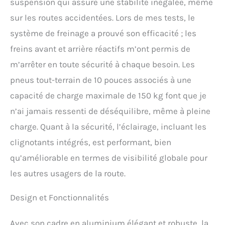
suspension qui assure une stabilité inégalée, même
l’emporter dans les outils
sur les routes accidentées. Lors de mes tests, le
de transport en commun,
la ranger dans votre
système de freinage a prouvé son efficacité ; les
voiture.Le S10S sera un
freins avant et arrière réactifs m’ont permis de
moyen de transport idéal
pour aller à l'école, au
m’arrêter en toute sécurité à chaque besoin. Les
travail ou sur un court
pneus tout-terrain de 10 pouces associés à une
trajet.
【Trottinette
Electrique intelligent】: La
capacité de charge maximale de 150 kg font que je
trottinette dispose d’un
n’ai jamais ressenti de déséquilibre, même à pleine
écran LCD intelligent entre
les poignées, qui affiche la
charge. Quant à la sécurité, l’éclairage, incluant les
vitesse instantanée, le
clignotants intégrés, est performant, bien
mode de vitesse actuel, la
qu’améliorable en termes de visibilité globale pour
durée de vie de la batterie,
l'éclairage, etc. Dotée de
les autres usagers de la route.
phares et feux arrière à
LED avec indicateurs de
Design et Fonctionnalités
direction gauche et droite,
vous pouvez rouler jour et
nuit. Le feu d’arrêt à
Avec son cadre en aluminium élégant et robuste, la