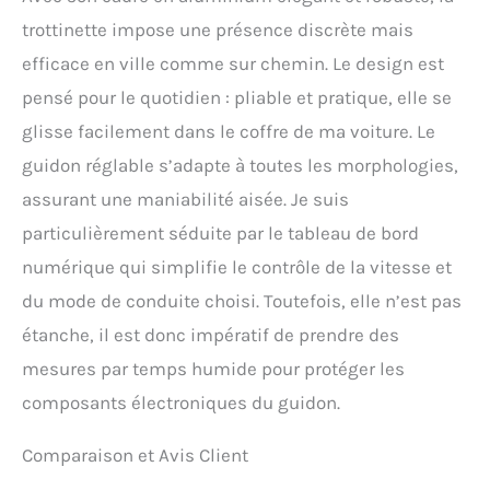
l'arrière s'allume
trottinette impose une présence discrète mais
automatiquement lors du
freinage pour une
efficace en ville comme sur chemin. Le design est
conduite intelligente et
pensé pour le quotidien : pliable et pratique, elle se
sûre.
【Service après-
vente en ligne 24h/24】
glisse facilement dans le coffre de ma voiture. Le
Nous avons des entrepôts
guidon réglable s’adapte à toutes les morphologies,
de trottinettes électriques
assurant une maniabilité aisée. Je suis
en France et dans d'autres
pays européens, avec une
particulièrement séduite par le tableau de bord
livraison rapide, une
numérique qui simplifie le contrôle de la vitesse et
excellente équipe de
service après-vente, une
du mode de conduite choisi. Toutefois, elle n’est pas
garantie et des services de
étanche, il est donc impératif de prendre des
retour et d'échange
gratuits. Vous pouvez
mesures par temps humide pour protéger les
acheter nos scooter
composants électroniques du guidon.
électriques en toute
confiance. Remarque : si
vous recevez une nouvelle
Comparaison et Avis Client
voiture et que le code E05