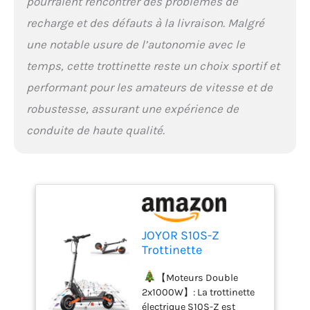
pourraient rencontrer des problèmes de
l'éclairage, etc. Dotée de
recharge et des défauts à la livraison. Malgré
phares et feux arrière à
LED avec indicateurs de
une notable usure de l’autonomie avec le
direction gauche et droite,
temps, cette trottinette reste un choix sportif et
vous pouvez rouler jour et
performant pour les amateurs de vitesse et de
nuit. Le feu d’arrêt à
l'arrière s'allume
robustesse, assurant une expérience de
automatiquement lors du
conduite de haute qualité.
freinage pour une
conduite intelligente et
sûre.
【Service après-
vente en ligne 24h/24】
Nous avons des entrepôts
de trottinettes électriques
en France et dans d'autres
pays européens, avec une
JOYOR S10S-Z
livraison rapide, une
Trottinette
excellente équipe de
Electrique Adulte
service après-vente, une
Autonomie 70-85KM
【Moteurs Double
garantie et des services de
Trotinette Electrique
2x1000W】: La trottinette
retour et d'échange
Sportive
électrique S10S-Z est