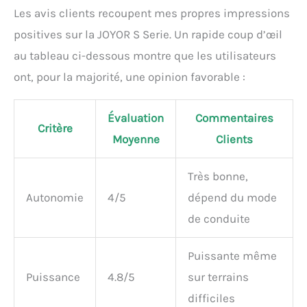
(indiquant une batterie
Les avis clients recoupent mes propres impressions
faible) s'affiche, veuillez
vérifier si le code P03 est
positives sur la JOYOR S Serie. Un rapide coup d’œil
60. S'il est 48, veuillez le
au tableau ci-dessous montre que les utilisateurs
changer en 60, qui
ont, pour la majorité, une opinion favorable :
correspond à l'affichage
réel du niveau de batterie.
Évaluation
Commentaires
Critère
Moyenne
Clients
Très bonne,
Autonomie
4/5
dépend du mode
de conduite
Puissante même
Puissance
4.8/5
sur terrains
difficiles