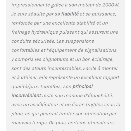
Portable】: Cette scooter
impressionnante grâce à son moteur de 2000W.
électrique est facile à plier
Je suis séduite par sa
fiabilité
et sa puissance,
et à transporter, la taille de
ce scooter électrique pour
renforcée par une excellente stabilité et un
adultes après pliage est de
freinage hydraulique puissant qui assurent une
112*61*53cm et le poids est
de 27kg. Vous pouvez
conduite sécurisée. Les suspensions
l’emporter dans les outils
confortables et l’équipement de signalisations,
de transport en commun,
la ranger dans votre
y compris les clignotants et un bon éclairage,
voiture.Le S10S sera un
sont des atouts incontestables. Facile à monter
moyen de transport idéal
pour aller à l'école, au
et à utiliser, elle représente un excellent rapport
travail ou sur un court
qualité/prix. Toutefois, son
principal
trajet.
【Trottinette
Electrique intelligent】: La
inconvénient
reste son manque d’étanchéité,
trottinette dispose d’un
avec un accélérateur et un écran fragiles sous la
écran LCD intelligent entre
les poignées, qui affiche la
pluie, ce qui pourrait limiter son utilisation par
vitesse instantanée, le
mauvais temps. De plus, certains utilisateurs
mode de vitesse actuel, la
durée de vie de la batterie,