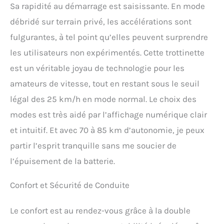
Excellentes】: La trotinette
Sa rapidité au démarrage est saisissante. En mode
électrique S10S-Z est
débridé sur terrain privé, les accélérations sont
équipée d'un système de
freinage à disque
fulgurantes, à tel point qu’elles peuvent surprendre
hydrauliquevous
les utilisateurs non expérimentés. Cette trottinette
permettant de freiner
rapidement et améliore la
est un véritable joyau de technologie pour les
sécurité lors de la
amateurs de vitesse, tout en restant sous le seuil
conduite. D’ailleurs, la
pédale du scooter est
légal des 25 km/h en mode normal. Le choix des
conçue antidérapante afin
modes est très aidé par l’affichage numérique clair
d'assurer la sécurité du
scooter lors de la conduite
et intuitif. Et avec 70 à 85 km d’autonomie, je peux
à grande vitesse ou hors
partir l’esprit tranquille sans me soucier de
route.
【Pliable &
Portable】: Cette scooter
l’épuisement de la batterie.
électrique est facile à plier
et à transporter, la taille de
Confort et Sécurité de Conduite
ce scooter électrique pour
adultes après pliage est de
Le confort est au rendez-vous grâce à la double
112*61*53cm et le poids est
de 27kg. Vous pouvez