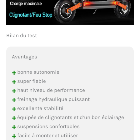
Bilan du test
Avantages
+
bonne autonomie
+
super fiable
+
haut niveau de performance
+
freinage hydraulique puissant
+
excellente stabilité
+
équipée de clignotants et d’un bon éclairage
+
suspensions confortables
+
facile à monter et utiliser