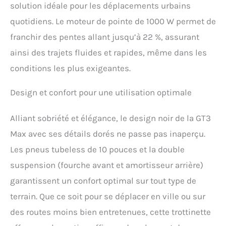
solution idéale pour les déplacements urbains
accélération réactive et un contrôle précis.
【Suspension Avancée & Système de Freinage
quotidiens. Le moteur de pointe de 1000 W permet de
Double】Conçu pour les défis des routes
franchir des pentes allant jusqu’à 22 %, assurant
accidentées, le scooter électrique adulte de
1000W intègre une suspension à fourche avant
ainsi des trajets fluides et rapides, même dans les
et un cylindre d'amortissement arrière pour
conditions les plus exigeantes.
absorber efficacement les chocs des surfaces
déformées. Combiné à un système de freinage
Design et confort pour une utilisation optimale
double professionnel (frein à tambour avant +
frein électronique assisté arrière*), cet engin
tout-terrain offre une puissance de freinage
Alliant sobriété et élégance, le design noir de la GT3
exceptionnelle même à vitesse maximale,
Max avec ses détails dorés ne passe pas inaperçu.
garantissant une sécurité optimale dans la
circulation dense. 【Pneus Tout-Terrain 10" &
Les pneus tubeless de 10 pouces et la double
Plateforme Ergonomique】Équipé de pneus
suspension (fourche avant et amortisseur arrière)
tubeless 10 pouces (25 cm) et d'une plateforme
antidérapante de 18 cm de large, ce scooter
garantissent un confort optimal sur tout type de
électrique à suspension offre une adhérence
terrain. Que ce soit pour se déplacer en ville ou sur
exceptionnelle et un confort optimal même sur
des surfaces accidentées. Grâce à son
des routes moins bien entretenues, cette trottinette
emplacement optimisé et à son design