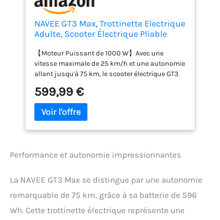
NAVEE GT3 Max, Trottinette Electrique
Adulte, Scooter Électrique Pliable
Tout Terrain,25km/h Autonomie
【Moteur Puissant de 1000 W】Avec une
75km, Batterie 596Wh,Bras
vitesse maximale de 25 km/h et une autonomie
Suspension,Freins,Pneus10 Tubeless,
allant jusqu'à 75 km, le scooter électrique GT3
Verrouillage APP,TCS,IPX5
Max est conçu pour répondre parfaitement aux
599,99 €
besoins des trajets quotidiens. Sa puissance
robuste et son efficacité énergétique lui
permettent de dominer les pentes jusqu'à 22%
tout en offrant une stabilité optimale sur tous
les terrains. 【Vitesse Maximale de 25 km/h &
Contrôle Multi-Modes】Profitez d'une conduite
Performance et autonomie impressionnantes
polyvalente grâce à trois modes optimisés.
Mode Piéton (5 km/h): Idéal pour les zones
piétonnes sécurisées et les déplacements en
La NAVEE GT3 Max se distingue par une autonomie
milieu urbain dense. Mode Standard (19 km/h):
remarquable de 75 km, grâce à sa batterie de 596
Conçu pour les trajets quotidiens, équilibrant
efficacité et confort. Mode Sport (25 km/h): Pour
Wh. Cette trottinette électrique représente une
une expérience dynamique, avec une