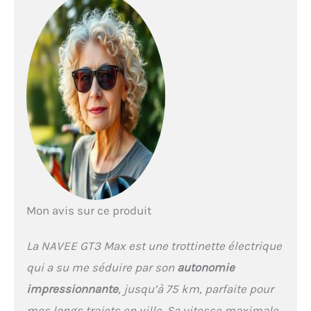
Mode Piéton (5 km/h): Idéal pour les zones
piétonnes sécurisées et les déplacements en
milieu urbain dense. Mode Standard (19 km/h):
Conçu pour les trajets quotidiens, équilibrant
efficacité et confort. Mode Sport (25 km/h): Pour
une expérience dynamique, avec une
accélération réactive et un contrôle précis.
【Suspension Avancée & Système de Freinage
Double】Conçu pour les défis des routes
accidentées, le scooter électrique adulte de
1000W intègre une suspension à fourche avant
et un cylindre d'amortissement arrière pour
absorber efficacement les chocs des surfaces
déformées. Combiné à un système de freinage
Mon avis sur ce produit
double professionnel (frein à tambour avant +
frein électronique assisté arrière*), cet engin
tout-terrain offre une puissance de freinage
La NAVEE GT3 Max est une trottinette électrique
exceptionnelle même à vitesse maximale,
qui a su me séduire par son
autonomie
garantissant une sécurité optimale dans la
circulation dense. 【Pneus Tout-Terrain 10" &
impressionnante
, jusqu’à 75 km, parfaite pour
Plateforme Ergonomique】Équipé de pneus
mes longs trajets en ville. Sa vitesse maximale