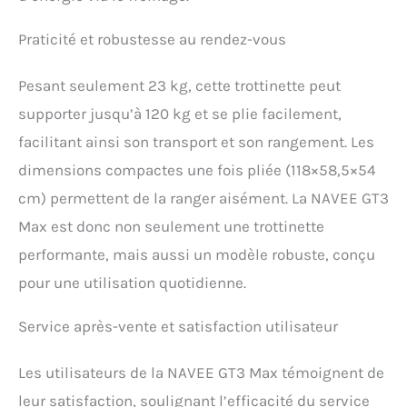
temps réel et une prévention du vol robuste.
Profitez de votre trajet en toute confiance, votre
Praticité et robustesse au rendez-vous
scooter étant protégé par des fonctionnalités
de sécurité de niveau professionnel. 【App
Intelligente NAVEE & Écran LED Intégré】Restez
Pesant seulement 23 kg, cette trottinette peut
connecté en temps réel grâce à l'application
supporter jusqu’à 120 kg et se plie facilement,
Bluetooth NAVEE pour le diagnostic des trajets,
la personnalisation des paramètres et le suivi
facilitant ainsi son transport et son rangement. Les
des performances. L'affichage LED clair
dimensions compactes une fois pliée (118×58,5×54
présente des données essentielles : vitesse
instantanée, niveau de batterie et mode de
cm) permettent de la ranger aisément. La NAVEE GT3
conduite. Les phares auto-sensibles et les feux
Max est donc non seulement une trottinette
de direction intégrés optimisent la visibilité
nocturne pour une sécurité optimale.
performante, mais aussi un modèle robuste, conçu
pour une utilisation quotidienne.
Service après-vente et satisfaction utilisateur
Les utilisateurs de la NAVEE GT3 Max témoignent de
leur satisfaction, soulignant l’efficacité du service