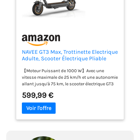
NAVEE GT3 Max, Trottinette Electrique
Adulte, Scooter Électrique Pliable
Tout Terrain,25km/h Autonomie
【Moteur Puissant de 1000 W】Avec une
75km, Batterie 596Wh,Bras
vitesse maximale de 25 km/h et une autonomie
Suspension,Freins,Pneus10 Tubeless,
allant jusqu'à 75 km, le scooter électrique GT3
Verrouillage APP,TCS,IPX5
Max est conçu pour répondre parfaitement aux
599,99 €
besoins des trajets quotidiens. Sa puissance
robuste et son efficacité énergétique lui
permettent de dominer les pentes jusqu'à 22%
tout en offrant une stabilité optimale sur tous
les terrains. 【Vitesse Maximale de 25 km/h &
Contrôle Multi-Modes】Profitez d'une conduite
polyvalente grâce à trois modes optimisés.