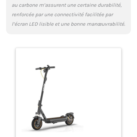
au carbone m’assurent une certaine durabilité,
système intégré de contrôle de traction (TCS)
qui prévient efficacement le patinage des roues
renforcée par une connectivité facilitée par
sur routes mouillées ou glissantes. Combiné à
l’écran LED lisible et une bonne manœuvrabilité.
la technologie Trouver mon d’Apple et au
verrouillage Bluetooth, il assure un suivi en
temps réel et une prévention du vol robuste.
Profitez de votre trajet en toute confiance, votre
scooter étant protégé par des fonctionnalités
de sécurité de niveau professionnel. 【App
Intelligente NAVEE & Écran LED Intégré】Restez
connecté en temps réel grâce à l'application
Bluetooth NAVEE pour le diagnostic des trajets,
la personnalisation des paramètres et le suivi
des performances. L'affichage LED clair
présente des données essentielles : vitesse
instantanée, niveau de batterie et mode de
conduite. Les phares auto-sensibles et les feux
de direction intégrés optimisent la visibilité
nocturne pour une sécurité optimale.