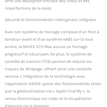
offre une absorption efficace des chocs et des
résistant à l'eau, il garantit des performances
stables en toutes circonstances (pluie, neige,
imperfections de la route.
sols détrempés), devenant ainsi le scooter
électrique idéal pour les adultes de poids élevé
Sécurité et fonctionnalités intelligentes intégrées
(jusqu'à 150 kg). 【Conception Intelligente à
Plier & Ultra-Portable】Avec son mécanisme de
Avec son système de freinage composé d’un frein à
pliage en une étape, ce scooter électrique se
transforme instantanément en un format
tambour avant et d’un système eABS sur la roue
compact de 1192 x 582 x 568 mm. Idéal pour les
arrière, la NAVEE GT3 Max assure un freinage
coffres automobiles, le rangement en
appartement ou les transports en commun, sa
progressif et sécurisant. De plus, le système de
légèreté (23 kg) et son cadre renforcé allient
contrôle de traction (TCS) permet de réduire les
robustesse et mobilité pour répondre aux
exigences de la vie urbaine. 【Système Anti-
risques de dérapage, offrant ainsi une conduite
Dérapant TCS & Sécurité Trouver mon d’Apple】
sereine. L’intégration de la technologie avec
Ce scooter électrique pour adultes intègre un
système intégré de contrôle de traction (TCS)
l’application NAVEE ajoute des fonctionnalités telles
qui prévient efficacement le patinage des roues
que la géolocalisation via « Apple Find My », le
sur routes mouillées ou glissantes. Combiné à
la technologie Trouver mon d’Apple et au
verrou électronique sur code, et la récupération
verrouillage Bluetooth, il assure un suivi en
d’énergie via le freinage.