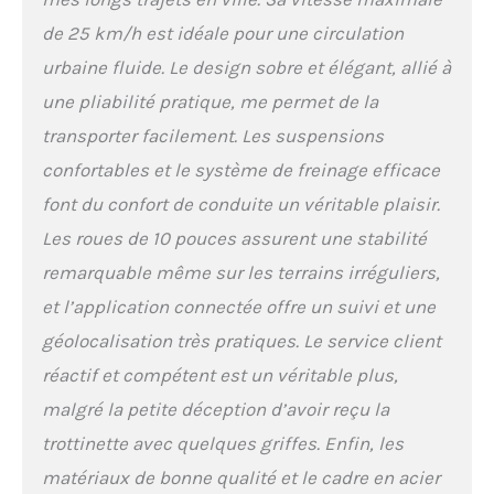
tubeless 10 pouces (25 cm) et d'une plateforme
antidérapante de 18 cm de large, ce scooter
de 25 km/h est idéale pour une circulation
électrique à suspension offre une adhérence
urbaine fluide. Le design sobre et élégant, allié à
exceptionnelle et un confort optimal même sur
des surfaces accidentées. Grâce à son
une pliabilité pratique, me permet de la
emplacement optimisé et à son design
transporter facilement. Les suspensions
résistant à l'eau, il garantit des performances
stables en toutes circonstances (pluie, neige,
confortables et le système de freinage efficace
sols détrempés), devenant ainsi le scooter
font du confort de conduite un véritable plaisir.
électrique idéal pour les adultes de poids élevé
(jusqu'à 150 kg). 【Conception Intelligente à
Les roues de 10 pouces assurent une stabilité
Plier & Ultra-Portable】Avec son mécanisme de
remarquable même sur les terrains irréguliers,
pliage en une étape, ce scooter électrique se
transforme instantanément en un format
et l’application connectée offre un suivi et une
compact de 1192 x 582 x 568 mm. Idéal pour les
géolocalisation très pratiques. Le service client
coffres automobiles, le rangement en
appartement ou les transports en commun, sa
réactif et compétent est un véritable plus,
légèreté (23 kg) et son cadre renforcé allient
malgré la petite déception d’avoir reçu la
robustesse et mobilité pour répondre aux
trottinette avec quelques griffes. Enfin, les
exigences de la vie urbaine. 【Système Anti-
Dérapant TCS & Sécurité Trouver mon d’Apple】
matériaux de bonne qualité et le cadre en acier
Ce scooter électrique pour adultes intègre un