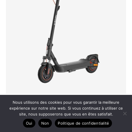
Test de la trottinette électrique Xiaomi 5 Max par
Nous utilisons des cookies pour vous garantir la meilleure
expérience sur notre site web. Si vous continuez à utiliser ce
Decathlon
site, nous supposerons que vous en êtes satisfait.
Oui
Non
Politique de confidentialité