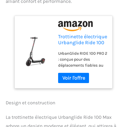
alliant confort et performance.
Trottinette électrique
Urbanglide Ride 100
Max 36v 350w 10,
UrbanGlide RIDE 100 PRO 2
Noir
: conçue pour des
déplacements fiables au
quotidien Moteur réactif
pour des relances
dynamiques en ville
Pneus 10" : confort et
stabilité sur la chaussée
Freinage réactif pour
Design et construction
rouler en toute sécurité
Format maniable (15 kg),
La trottinette électrique Urbanglide Ride 100 Max
facile à transporter
arbore un design moderne et élégant, qui attirera à