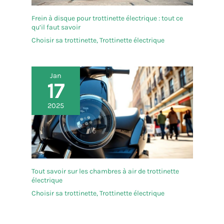
heures sur 24, la vitesse de réponse est
absolument de première classe ! Si vous avez des
Frein à disque pour trottinette électrique : tout ce
questions, n'hésitez pas à nous contacter
qu’il faut savoir
Choisir sa trottinette
,
Trottinette électrique
Jan
17
2025
Tout savoir sur les chambres à air de trottinette
électrique
Choisir sa trottinette
,
Trottinette électrique