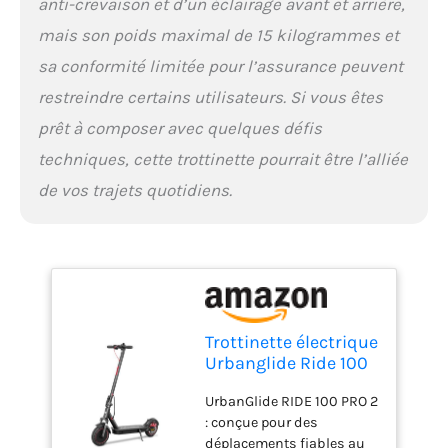
anti-crevaison et d’un éclairage avant et arrière,
mais son poids maximal de 15 kilogrammes et
sa conformité limitée pour l’assurance peuvent
restreindre certains utilisateurs. Si vous êtes
prêt à composer avec quelques défis
techniques, cette trottinette pourrait être l’alliée
de vos trajets quotidiens.
Trottinette électrique
Urbanglide Ride 100
Max 36v 350w 10,
UrbanGlide RIDE 100 PRO 2
Noir
: conçue pour des
déplacements fiables au