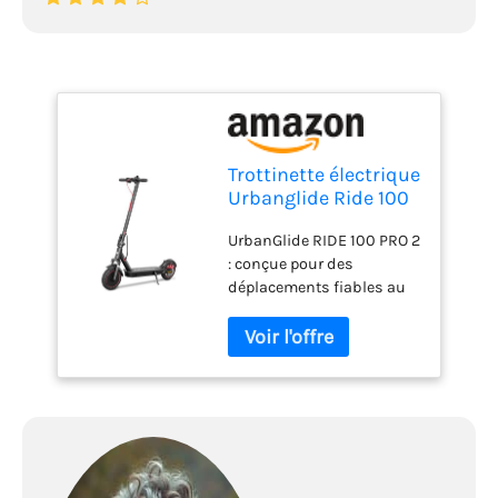
Trottinette électrique
Urbanglide Ride 100
Max 36v 350w 10,
UrbanGlide RIDE 100 PRO 2
Noir
: conçue pour des
déplacements fiables au
quotidien Moteur réactif
pour des relances
dynamiques en ville
Pneus 10" : confort et
stabilité sur la chaussée
Freinage réactif pour
rouler en toute sécurité
Format maniable (15 kg),
facile à transporter