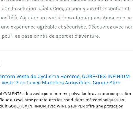
être la solution idéale. Conçue pour vous offrir confort et
pacité à s’ajuster aux variations climatiques. Ainsi, que ce 
e une expérience agréable et sécurisée. Découvrez avec no
pour les passionnés de sport et d’aventure.
ntom Veste de Cyclisme Homme, GORE-TEX INFINIUM
Veste 2 en 1 avec Manches Amovibles, Coupe Slim
OLYVALENTE : Une veste pour homme polyvalente avec une coupe slim
fique au cyclisme pour toutes les conditions météorologiques. La
oduit GORE-TEX INFINIUM avec WINDSTOPPER offre une protection
rte résistance à l'eau et une extrême respirabilité. FLEXIBLEMENT
z la veste aux conditions changeantes en retirant ou en ajoutant
, vous restez toujours protégé de manière optimale à différentes
onservez une excellente mobilité. POUR CHAQUE RANDONNÉE :