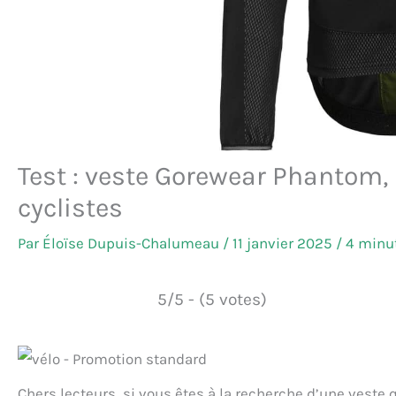
Test : veste Gorewear Phantom,
cyclistes
Par
Éloïse Dupuis-Chalumeau
/
11 janvier 2025
/
4 minut
5/5 - (5 votes)
Chers lecteurs, si vous êtes à la recherche d’une veste 