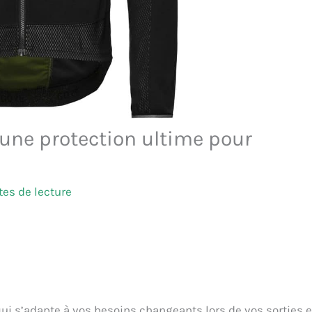
 une protection ultime pour
es de lecture
qui s’adapte à vos besoins changeants lors de vos sorties 