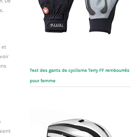
n. De
s.
 et
voir
ans
Test des gants de cyclisme Terry FF rembourrés
pour femme
e
aient