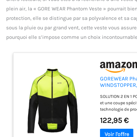
plein air, la « GORE WEAR Phantom Veste » pourrait bien 
protection, elle se distingue par sa polyvalence et sa ca
sous la pluie ou par grand vent, cette veste vous assur
pourquoi elle s’impose comme un choix incontournable 
GOREWEAR Pha
WINDSTOPPER, 
SOLUTION 2 EN 1 P
et une coupe spéci
technologie de pr
coupe-vent, une fo
122,95 €
ADAPTABLE : Adapte
les manches. Ainsi
températures et c