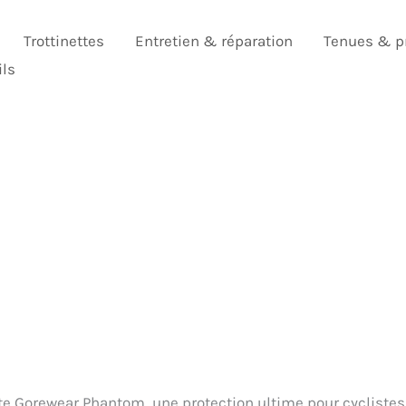
Trottinettes
Entretien & réparation
Tenues & p
ils
ste Gorewear Phantom, une protection ultime pour cyclistes