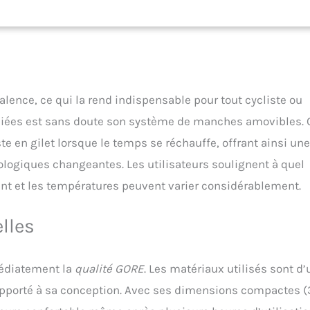
sorties par temps changeant, les longues randonnées avec des
pérature ou comme couche flexible pour le printemps et l'automne,
s besoins. CARACTÉRISTIQUES BIEN PENSÉES : Manches amovibles
é maximale. Dos allongé. Poche arrière en 3 parties pour les
objets de valeur. Col montant pour une protection supplémentaire. CE
 1 x veste de cyclisme Homme GOREWEAR Phantom GORE-TEX
Jaune, Taille : L, Art. 100645
alence, ce qui la rend indispensable pour tout cycliste ou
éciées est sans doute son système de manches amovibles. 
e en gilet lorsque le temps se réchauffe, offrant ainsi une
ologiques changeantes. Les utilisateurs soulignent à quel
vent et les températures peuvent varier considérablement.
lles
médiatement la
qualité GORE
. Les matériaux utilisés sont d
n apporté à sa conception. Avec ses dimensions compactes (