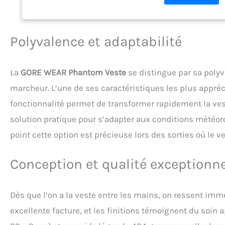
Parfaite pour les 
différences de tem
qui s'adapte à vo
Polyvalence et adaptabilité
pour une flexibilit
provisions et les 
QUI EST INCLUS :
INFINIUM, Couleur : 
La
GORE WEAR Phantom Veste
se distingue par sa polyv
marcheur. L’une de ses caractéristiques les plus appr
fonctionnalité permet de transformer rapidement la vest
solution pratique pour s’adapter aux conditions météor
point cette option est précieuse lors des sorties où le 
Conception et qualité exceptionne
Dès que l’on a la veste entre les mains, on ressent im
excellente facture, et les finitions témoignent du soi