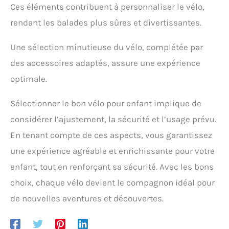
support métallique fourni, d’insérer le drapeau de
Ces éléments contribuent à personnaliser le vélo,
remorque vélo et de serrer l’écrou. Adultes et
rendant les balades plus sûres et divertissantes.
enfants peuvent installer ce drapeau de sécurité
cyclisme facilement.
Polyvalence d’utilisation:
Ce drapeau de sécurité pour vélo hautement visible
Une sélection minutieuse du vélo, complétée par
est l’accessoire idéal pour vélo, notamment pour
des accessoires adaptés, assure une expérience
les remorques à vélo, les trottinettes et les
patinettes. Il peut aussi servir de marqueur de
optimale.
sécurité pour fauteuils roulants ou en camping.
Sélectionner le bon vélo pour enfant implique de
considérer l’ajustement, la sécurité et l’usage prévu.
En tenant compte de ces aspects, vous garantissez
une expérience agréable et enrichissante pour votre
enfant, tout en renforçant sa sécurité. Avec les bons
choix, chaque vélo devient le compagnon idéal pour
de nouvelles aventures et découvertes.