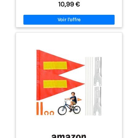
quotidienne ou en déplacement. Structure Robuste
10,99 €
et Résistante：Fabriquée en acier allié revêtu
d’émail noir, elle résiste à la corrosion, aux chocs et
convient parfaitement aux chemins irréguliers et à
une utilisation prolongée. Sécurité Renforcée avec
Goupille：Équipée d’une goupille de sécurité
renforcée, cette fixation remorque empêche tout
détachement accidentel lors de la conduite –
parfaite pour transporter enfants ou animaux.
Haute Compatibilité Universelle：Compatible avec
la plupart des vélos standards, VAE et remorques
enfant ou chien – une solution polyvalente pour
toutes les sorties en famille. Conduite Stable et
Sans Balancement：Grâce à sa conception
intelligente, elle assure une liaison stable entre le
vélo et la remorque, limitant les oscillations et
assurant une conduite fluide et sécurisée.