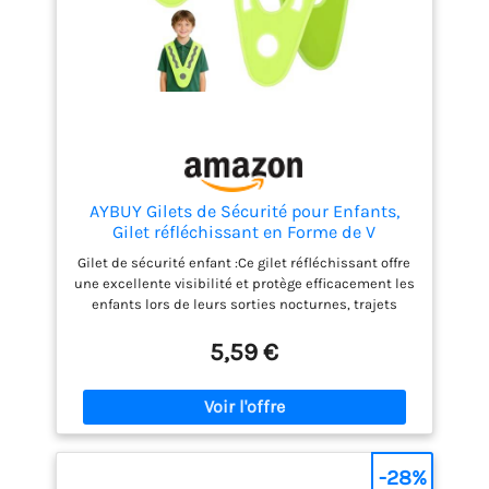
également un cadeau idéal pour la famille, les amis
et les enfants.
AYBUY Gilets de Sécurité pour Enfants,
Gilet réfléchissant en Forme de V
Gilet de sécurité enfant :Ce gilet réfléchissant offre
une excellente visibilité et protège efficacement les
enfants lors de leurs sorties nocturnes, trajets
scolaires, balades à vélo et activités extérieures
quotidiennes. Gilet réfléchissant en forme de V : Ce
5,59 €
gilet réfléchissant ajustable en forme de V est
conçu de manière ergonomique et peut être ajusté
pour un confort optimal et une grande liberté de
mouvement. Portable et facile à ranger :Léger et
facile à ranger, ce gilet de sécurité enfant est
pratique à transporter et idéal pour les voyages ou
-28%