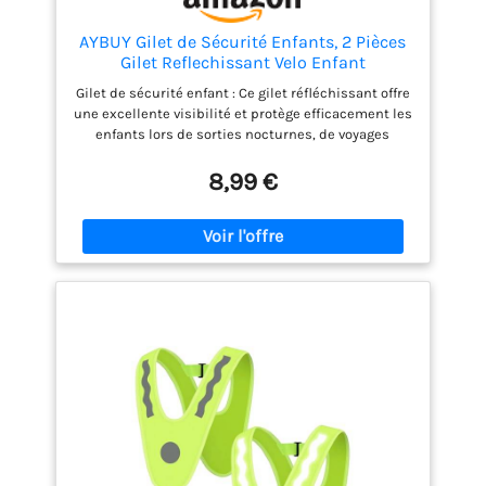
AYBUY Gilet de Sécurité Enfants, 2 Pièces
Gilet Reflechissant Velo Enfant
Gilet de sécurité enfant : Ce gilet réfléchissant offre
une excellente visibilité et protège efficacement les
enfants lors de sorties nocturnes, de voyages
scolaires, de balades à vélo et d'activités
extérieures quotidiennes. Conception sécurisée :
8,99 €
Ce gilet réfléchissant pour enfants est doté de
bandes réfléchissantes à l'avant et à l'arrière, ainsi
que de bandes réfléchissantes supplémentaires
sur les épaules pour une visibilité accrue. Facile à
enfiler, il peut être mis par votre enfant lui-même.
Pratique et portable : ce gilet de sécurité léger et
portable est idéal pour les voyages et les activités
scolaires. Il est disponible dans une variété de
motifs et de couleurs unies pour satisfaire tous les
goûts. Polyvalent : Ce gilet de vélo réfléchissant
convient à diverses occasions en extérieur :
promenades nocturnes, voyages scolaires, vélo et
autres activités de plein air. Cadeau idéal : Ce gilet
de sécurité convient à tous les enfants, filles et
garçons. Confortable et pratique, il constitue