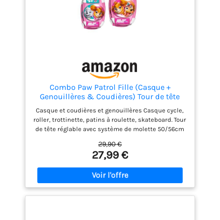
Combo Paw Patrol Fille (Casque +
Genouillères & Coudières) Tour de tête
réglable avec système de molette Head
Casque et coudières et genouillères Casque cycle,
Ring assurant Maintien et Confort.
roller, trottinette, patins à roulette, skateboard. Tour
50/56cm. Sangles jugulaires Ajustables.
de tête réglable avec système de molette 50/56cm
50/56cm. Sangles jugulaires ajustables Structure
29,90 €
EPS
27,99 €