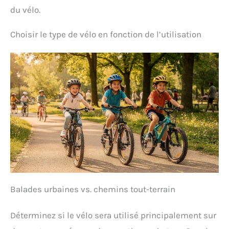
parents que pour les enfants. Faire du vélo
du vélo.
ensemble permet non seulement de satisfaire la
curiosité de votre enfant pour le monde, mais aussi
Choisir le type de vélo en fonction de l’utilisation
de susciter sa passion pour le VTT et les activités de
plein air, vous permettant ainsi de profiter du
plaisir de faire du vélo avec votre tout-petit !
Balades urbaines vs. chemins tout-terrain
Déterminez si le vélo sera utilisé principalement sur