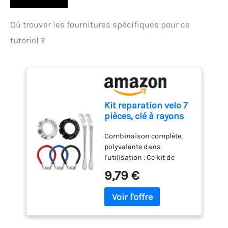
Où trouver les fournitures spécifiques pour ce
tutoriel ?
Kit reparation velo 7
pièces, clé à rayons
vélo universelle et
Combinaison complète,
demonte pneu
polyvalente dans
l'utilisation : Ce kit de
réparation de pneu de vélo
9,79 €
contient 2 demonte pneu
velo, 3 clés à rayons vélo
avec poignée
caoutchoutée 14G et 2 clés
à rayon multi-trous multi-