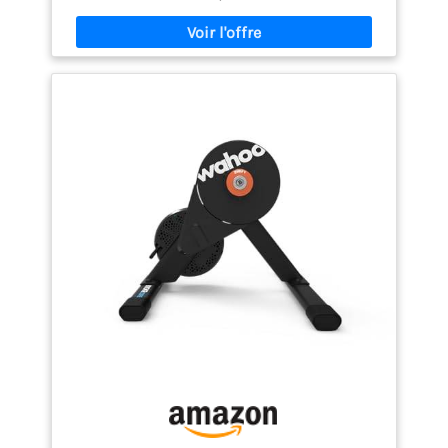
clés de l'écosystème KICKR Le KICKR CORE est la
façon la plus intelligente de commencer à faire du
vélo en intérieur SENSATION DE PÉDALAGE
LÉGENDAIRE KICKR : Le KICKR CORE offre une
résistance fluide et une sensation proche de la
route, il est conçu pour les efforts intenses et
l'entraînement structuré CONFIGURATION SIMPLE ET
CONDUITE STABLE, CONNECTÉ ET SOUS CONTRÔLE : Le
WiFi intégré permet un appairage plus rapide et
des mises à jour automatiques lorsqu'il est
connecté à un réseau WiFi actif Intégration KICKR
Core 2 : Prend en charge le changement de vitesse
virtuel Zwift pour un braquet personnalisé,
Changement de Vitesse Virtuel : Reproduisez votre
configuration préférée en intérieur avec Zwift Cog et
Click, KICKR BRIDGE : Diffuse les données des
moniteurs de fréquence cardiaque et autres
contrôleurs, MODE COURSE : Diffuse les données de
puissance jusqu'à 10 fois plus rapidement que le
CORE précédent pour une réactivité rapide,
Système LED mis à jour : Les LED multicolores
indiquent l'état de la connexion, du firmware et des
fonctionnalités, Puissance maximale : 1800W,