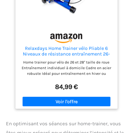
Click, KICKR BRIDGE : Diffuse les données des
moniteurs de fréquence cardiaque et autres
contrôleurs, MODE COURSE : Diffuse les données de
puissance jusqu'à 10 fois plus rapidement que le
CORE précédent pour une réactivité rapide,
Système LED mis à jour : Les LED multicolores
indiquent l'état de la connexion, du firmware et des
fonctionnalités, Puissance maximale : 1800W,
Précision : ±2%, Calibration automatique : Pas
Relaxdays Home Trainer vélo Pliable 6
besoin d'étalonnages programmés
Niveaux de résistance entraînement 26-
28 Pouces 120 kg Max, Bleu
Home trainer pour vélo de 26 et 28'' taille de roue
Entraînement individuel à domicile Cadre en acier
robuste Idéal pour entraînement en hiver ou
échauffement Rapide à plier | Facile à ranger
84,99 €
En optimisant vos séances sur home-trainer, vous
êtes mieux préparé pour déterminer l’intensité et la