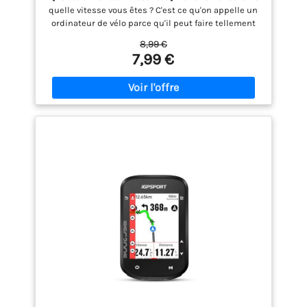
Démarrage/Arrêt Automatique, Compteur
quelle vitesse vous êtes ? C'est ce qu'on appelle un
de Vitesse Velo et Compteur de Kilomètres
ordinateur de vélo parce qu'il peut faire tellement
VTT
de choses : calories brûlées, distance, kilomètres
8,99 €
parcourus, vitesse moyenne et plus encore. Le
7,99 €
compteur de vitesse a 2 boutons, le bouton droit
est ""mode"" ce qui signifie trouver le mode (ou le
paramètre) que vous voulez, et le côté gauche est
""set"" ce qui signifie confirmer le mode.
【Excellentes Performances du Produit】URAQT
compteur de vitesse de vélo a 19 fonctions. Offrez-
vous une meilleure expérience de conduite. Il passe
automatiquement en mode veille après 5 minutes
d'inactivité, et lorsque vous appuyez sur n'importe
quel bouton ou que vous conduisez, il affiche vos
statistiques de conduite récentes. Protection
étanche IP65, peut fonctionner normalement les
jours de pluie. (Ne pas mettre directement dans
l'eau) 【Rétroéclairage Tactile】 Le compteur de
vitesse du vélo dispose d'un écran lumineux dans
l'obscurité pour vous aider à mieux lire l'ordinateur
de vélo. Touchez manuellement le bouton Mode et le
bouton Set en même temps. Vous pouvez laisser le
rétroéclairage allumé en permanence. Touchez à