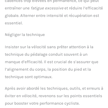
cadences trop élevées en permanence, ce qui peut
chaque sortie, vos données se synchroniseront
automatiquement avec l'application et analyser .
entraîner une
fatigue excessive
et réduire l’efficacité
Vous pouvez également partager vos données de
cyclisme via des plateformes populaires telles que
globale. Alterner entre intensité et récupération est
Strava, Komoot ou TrainingPeaks, ce qui améliore
essentiel.
considérablement votre expérience de cyclisme,
votre efficacité d'entraînement et vos interactions
sociales. 【Couverture GPS Mondiale】Ce gps velo
Négliger la technique
vtt BSC200S est équipé de 5 systèmes de
positionnement par satellite(GPS, GLONASS, Galileo,
Insister sur la vélocité sans prêter attention à la
Beidou, QZSS), offrant ainsi des informations de
localisation précises en temps réel. Comparé aux
technique du pédalage conduit souvent à un
systèmes traditionnels à trois ou quatre
constellations, il acquiert les signaux plus
manque d’efficacité. Il est crucial de s’assurer que
rapidement et améliore la précision du
l’alignement du corps, la position du pied et la
positionnement, garantissant des données de
localisation haute précision même en milieu
technique sont optimaux.
urbain ou montagneux. 【Notification intelligente】
En vous connectant avec des smartphones couplés,
Après avoir abordé les techniques, outils, et erreurs à
vous pouvez recevoir des messages des alertes
d’appel et notifications de l'application
éviter en vélocité, revenons sur les points essentiels
directement sur compteur vélo sans fil, de sorte
que les messages importants ne sont pas manqués
pour booster votre performance cycliste.
et que le cyclisme est plus sûr.