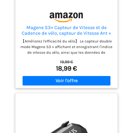
Magene S3+ Capteur de Vitesse et de
Cadence de vélo, capteur de Vitesse Ant +
et Buletooth 4.0 Wireless Bicycle RPM
【Améliorez l'efficacité du vélo】 Le capteur double
mode Magene S3 + affichant et enregistrant l'indice
de vitesse du vélo, ainsi que les données de
cadence, vous aide à rouler dans les meilleures
19,99 €
conditions. Si vous voulez avoir les données de
18,99 €
cadence et de vitesse en même temps, deux
capteurs sont nécessaires. 【ANT + et Bluetooth
4.0】 Les capteurs sont compatibles avec tous les
appareils prenant en charge les protocoles
standard ANT +, tels que Garmin, Bryton, iGPSPORT,
Zwift, Onelap, BKool, TACX et plus encore. Bluetooth
fonctionne avec Strava, les montres de sport
SUUNTO, etc. Il fonctionnera avec un iPhone, un
appareil Android ou un ordinateur de vélo. (Veuillez
confirmer la compatibilité des appareils
intelligents / applications que vous utilisez avant
d'acheter) 【Mode double vitesse et cadence】