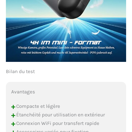
n'est pas une caméra
sport professionnelle et
ne dispose pas de
stabilisation d'image.
Bilan du test
Avantages
+
Compacte et légère
+
Étanchéité pour utilisation en extérieur
+
Connexion WiFi pour transfert rapide
Accessoires variés pour fixation