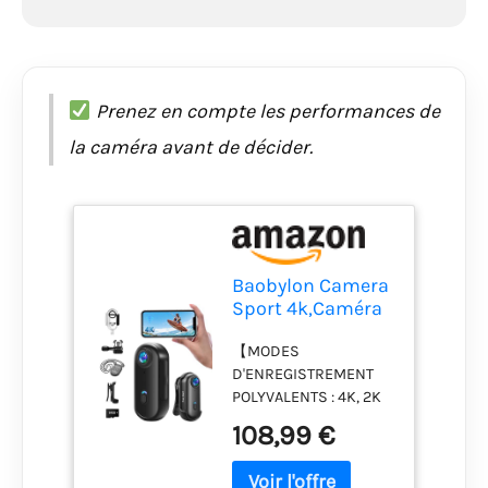
Prenez en compte les performances de
la caméra avant de décider.
Baobylon Camera
Sport 4k,Caméra
Corporelle
【MODES
étanche
D'ENREGISTREMENT
Magnétique
POLYVALENTS : 4K, 2K
ET 1080P POUR TOUS
108,99 €
LES SCÉNARIOS – MINI
ACTION CAM】Cette