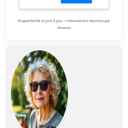
Mini Camera Sport au
format pouce propose
4K UHD, 2K UHD et
1080P FHD pour les
Disponibilité et prix à jour – informations fournies par
vidéos, ainsi qu'une
Amazon
résolution de 12M–2M
pour les photos –
parfaitement adaptée
aux voyages, sports ou
quotidien. Avec divers
accessoires de
montage, elle peut être
fixée sur des vélos,
motos (comme
camera moto), drones,
casques ou dans une
poche. Elle fonctionne
également sans
hotspot Wi-Fi –
captures spontanées
sans restriction !
【QUALITÉ 4K ET