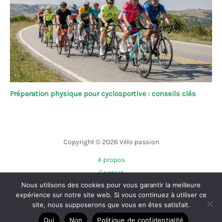
Préparation physique pour cyclosportive : conseils clés
Copyright © 2026 Vélo passion
A propos
Contact
Nous utilisons des cookies pour vous garantir la meilleure
Plan du site
expérience sur notre site web. Si vous continuez à utiliser ce
Mentions légales
site, nous supposerons que vous en êtes satisfait.
Politique de confidentialité
Oui
Non
Politique de confidentialité