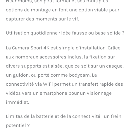
Néanmoins, son petit format et ses multiples
quotidiens avec cette
options de montage en font une option viable pour
mini caméra. 【HOUSSE
ÉTANCHE : JUSQU'À 30 M
capturer des moments sur le vif.
DE PROFONDEUR】
Equipée de sa housse
Utilisation quotidienne : idée fausse ou base solide ?
étanche, elle devient une
alliée fiable pour les
La Camera Sport 4K est simple d’installation. Grâce
activités sous-marines
ou nautiques. Important
aux nombreux accessoires inclus, la fixation sur
: L'appareil lui-même
divers supports est aisée, que ce soit sur un casque,
n'est pas étanche – la
housse le protège en
un guidon, ou porté comme bodycam. La
toute sécurité jusqu'à
connectivité via WiFi permet un transfert rapide des
30 mètres de
profondeur, comme une
vidéos vers un smartphone pour un visionnage
véritable Caméras
immédiat.
corporelles 4K pour l'eau.
【OPTIONS DE MONTAGE
FLEXIBLES POUR TOUT
Limites de la batterie et de la connectivité : un frein
ENVIRONNEMENT】
potentiel ?
Outre les supports