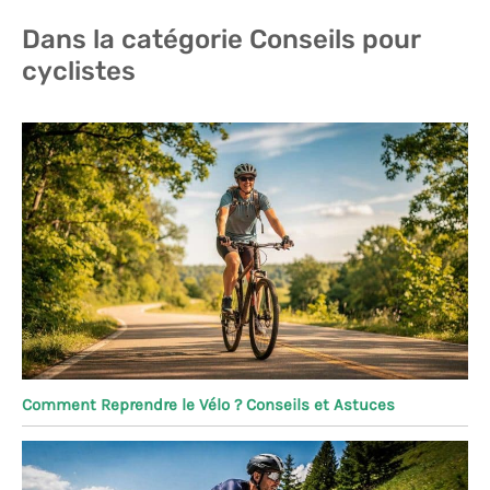
des demandes, veuillez contacter le service client à
Dans la catégorie Conseils pour
l'adresse e-mail indiquée.
cyclistes
Comment Reprendre le Vélo ? Conseils et Astuces