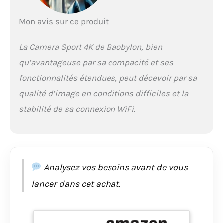
PARTAGE FACILE VIA
WIFI】Enregistrez des
Mon avis sur ce produit
vidéos 4K détaillées et
connectez-vous via
La Camera Sport 4K de Baobylon, bien
Wi-Fi à votre
smartphone pour
qu’avantageuse par sa compacité et ses
partager
fonctionnalités étendues, peut décevoir par sa
instantanément les
contenus. La carte
qualité d’image en conditions difficiles et la
mémoire 64 Go fournie
stabilité de sa connexion WiFi.
stocke des heures de
matériel – suffisant
pour des aventures ou
des enregistrements
quotidiens avec cette
mini caméra.
Analysez vos besoins avant de vous
【HOUSSE ÉTANCHE :
lancer dans cet achat.
JUSQU'À 30 M DE
PROFONDEUR】
Equipée de sa housse
étanche, elle devient