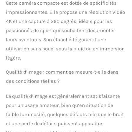
des vélos, motos
Cette caméra compacte est dotée de spécificités
(comme camera moto),
impressionnantes. Elle propose une résolution vidéo
drones, casques ou
dans une poche. Elle
4K et une capture à 360 degrés, idéale pour les
fonctionne également
passionnés de sport qui souhaitent documenter
sans hotspot Wi-Fi –
captures spontanées
leurs aventures. Son étanchéité garantit une
sans restriction !
utilisation sans souci sous la pluie ou en immersion
【QUALITÉ 4K ET
PARTAGE FACILE VIA
légère.
WIFI】Enregistrez des
vidéos 4K détaillées et
Qualité d’image : comment se mesure-t-elle dans
connectez-vous via Wi-
des conditions réelles ?
Fi à votre smartphone
pour partager
instantanément les
La qualité d’image est généralement satisfaisante
contenus. La carte
pour un usage amateur, bien qu’en situation de
mémoire 64 Go fournie
stocke des heures de
faible luminosité, quelques défauts tels que le bruit
matériel – suffisant pour
et une perte de détails puissent apparaître.
des aventures ou des
enregistrements