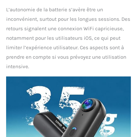
standards, vous recevez
L’autonomie de la batterie s’avère être un
un accessoire
magnétique, une cordon
inconvénient, surtout pour les longues sessions. Des
de sécurité et un clip.
retours signalent une connexion WiFi capricieuse,
Ainsi, cette Camera Sport
4k peut être fixée sur des
notamment pour les utilisateurs iOS, ce qui peut
surfaces métalliques,
limiter l’expérience utilisateur. Ces aspects sont à
vêtements ou
équipements –
prendre en compte si vous prévoyez une utilisation
polyvalence inégalée.
intensive.
【UTILISATION SIMPLE ET
AUTONOMIE PRATIQUE】
Démarrez
l'enregistrement en un
clic – idéal pour les
déplacements. La
batterie intégrée dure 1–2
heures, et vous pouvez
continuer à filmer
pendant la recharge.
Remarque : Cette caméra