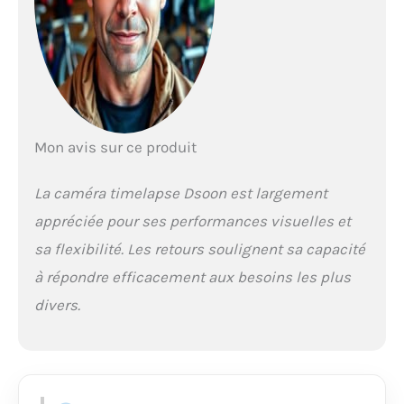
tracas de charger
constamment votre
caméra de chantier.
Avec une durée de vie
remarquable de la
batterie jusqu'à six
mois, vous pouvez
Mon avis sur ce produit
vous lancer en toute
confiance dans des
projets à long terme
La caméra timelapse Dsoon est largement
sans vous soucier de
appréciée pour ses performances visuelles et
l'alimentation. La
batterie dure jusqu'à
sa flexibilité. Les retours soulignent sa capacité
180 jours avec un
à répondre efficacement aux besoins les plus
intervalle de capture
de 5 minutes.
divers.
【Installation
accélérée sans effort】
Profitez d'une
installation rapide et
sans tracas.