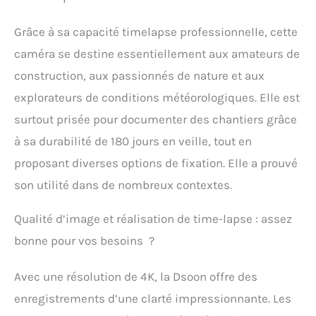
degrés pour des
réglages pratiques de
Grâce à sa capacité timelapse professionnelle, cette
l'angle de prise de vue.
【Longue durée de vie】
caméra se destine essentiellement aux amateurs de
Oubliez les tracas de
construction, aux passionnés de nature et aux
charger constamment
votre caméra de
explorateurs de conditions météorologiques. Elle est
chantier. Avec une durée
surtout prisée pour documenter des chantiers grâce
de vie remarquable de la
batterie jusqu'à six
à sa durabilité de 180 jours en veille, tout en
mois, vous pouvez vous
proposant diverses options de fixation. Elle a prouvé
lancer en toute
son utilité dans de nombreux contextes.
confiance dans des
projets à long terme
sans vous soucier de
Qualité d’image et réalisation de time-lapse : assez
l'alimentation. La
bonne pour vos besoins ?
batterie dure jusqu'à 180
jours avec un intervalle
de capture de 5 minutes.
Avec une résolution de 4K, la Dsoon offre des
【Installation accélérée
enregistrements d’une clarté impressionnante. Les
sans effort】 Profitez