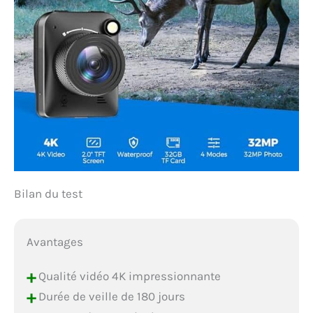
support à ventouse, le
support de tube
circulaire, le support de
clou, le boîtier étanche,
la carte SD, le câble USB
et le manuel de
l'utilisateur (français
non garanti). Capturez
chaque instant avec
confiance et précision.
Bilan du test
Avantages
+
Qualité vidéo 4K impressionnante
+
Durée de veille de 180 jours