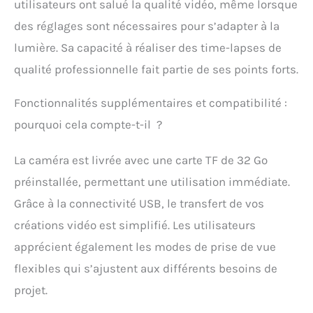
d'une installation rapide
utilisateurs ont salué la qualité vidéo, même lorsque
et sans tracas.
des réglages sont nécessaires pour s’adapter à la
Connectez-vous à
l'alimentation, et
lumière. Sa capacité à réaliser des time-lapses de
l'appareil photo time-
qualité professionnelle fait partie de ses points forts.
lapse déplace en continu
jusqu'à ce que la carte
Fonctionnalités supplémentaires et compatibilité :
SD atteigne sa pleine
capacité, offrant une
pourquoi cela compte-t-il ?
solution transparente
pour une photographie
La caméra est livrée avec une carte TF de 32 Go
accélérée prolongée.
Modes de prise de vue
préinstallée, permettant une utilisation immédiate.
polyvalents : que vous
Grâce à la connectivité USB, le transfert de vos
soyez dans la prise de
vue chronométrée, le
créations vidéo est simplifié. Les utilisateurs
time-lapse vidéo ou le
apprécient également les modes de prise de vue
time-lapse, notre
appareil photo est ce
flexibles qui s’ajustent aux différents besoins de
qu'il vous faut. Avec la
projet.
fonction de mise au
point macro manuelle,