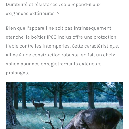
Durabilité et résistance : cela répond-il aux
vous pouvez capturer
des photos macro et
exigences extérieures ?
infinity. Documentez les
changements
Bien que l’appareil ne soit pas intrinsèquement
environnementaux à
long terme, créez de
étanche, le boîtier IP66 inclus offre une protection
courts clips vidéo ou
fiable contre les intempéries. Cette caractéristique,
même produisez des
films d'animation Lego
alliée à une construction robuste, en fait un choix
divertissants en stop-
solide pour des enregistrements extérieurs
motion Équipement de
qualité professionnelle :
prolongés.
conçue avec une
protection IP66 et logée
dans un boîtier étanche,
cette caméra timelapse
est adaptée pour une
utilisation en intérieur et
en extérieur. L'ensemble
complet comprend la
caméra Timelapse, le