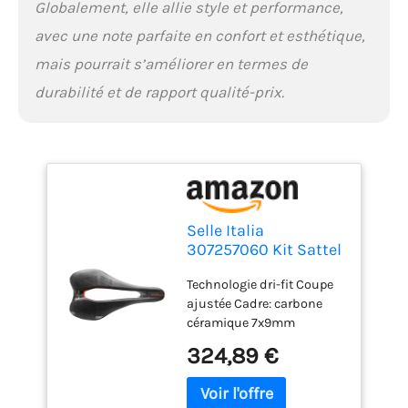
Globalement, elle allie style et performance,
avec une note parfaite en confort et esthétique,
mais pourrait s’améliorer en termes de
durabilité et de rapport qualité-prix.
Selle Italia
307257060 Kit Sattel
SLR Boost Carbone s
Technologie dri-fit Coupe
Unisex-Adult, Taille
ajustée Cadre: carbone
Unique
céramique 7x9mm
Idmatch s3l3 Taille: s
324,89 €
130x248mml 145x248mm
Matériau anti-
transpiration Taille