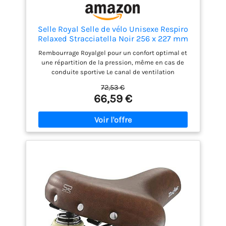
Selle Royal Selle de vélo Unisexe Respiro
Relaxed Stracciatella Noir 256 x 227 mm
Rembourrage Royalgel pour un confort optimal et
une répartition de la pression, même en cas de
conduite sportive Le canal de ventilation
anatomique assure une ventilation périnéale et une
72,53 €
sensation de conduite fraîche et sans transpiration
66,59 €
Surfaces latérales robustes avec Scuff Guards et
100 % étanches grâce à la technologie Royal Vacuum
Système de clip intégré pour une fixation facile des
accessoires compatibles