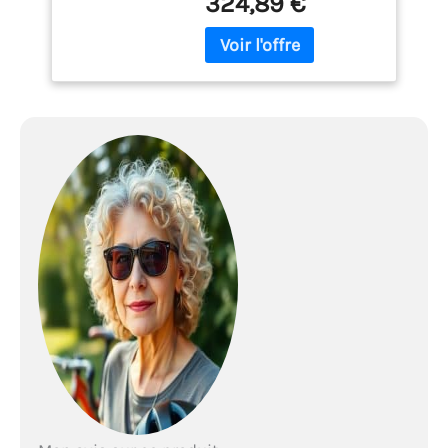
324,89 €
130x248mml 145x248mm
Matériau anti-
transpiration Taille
élastique en maille