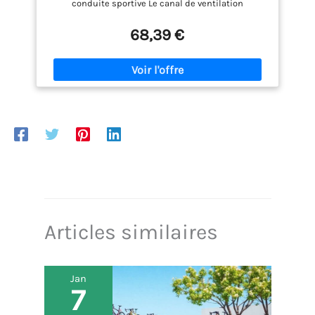
conduite sportive Le canal de ventilation
anatomique assure une ventilation périnéale et une
sensation de conduite fraîche et sans transpiration
68,39 €
Surfaces latérales robustes avec Scuff Guards et
100 % étanches grâce à la technologie Royal Vacuum
Système de clip intégré pour une fixation facile des
accessoires compatibles
Articles similaires
Jan
7