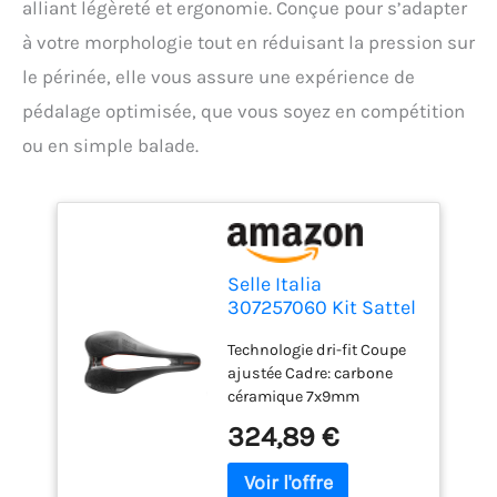
alliant légèreté et ergonomie. Conçue pour s’adapter
à votre morphologie tout en réduisant la pression sur
le périnée, elle vous assure une expérience de
pédalage optimisée, que vous soyez en compétition
ou en simple balade.
Selle Italia
307257060 Kit Sattel
SLR Boost Carbone s
Technologie dri-fit Coupe
Unisex-Adult, Taille
ajustée Cadre: carbone
Unique
céramique 7x9mm
Idmatch s3l3 Taille: s
324,89 €
130x248mml 145x248mm
Matériau anti-
transpiration Taille