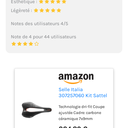
Esthétique :
Légèreté :
Notes des utilisateurs 4/5
Note de 4 pour 44 utilisateurs
Selle Italia
307257060 Kit Sattel
SLR Boost Carbone s
Technologie dri-fit Coupe
Unisex-Adult, Taille
ajustée Cadre: carbone
Unique
céramique 7x9mm
Idmatch s3l3 Taille: s