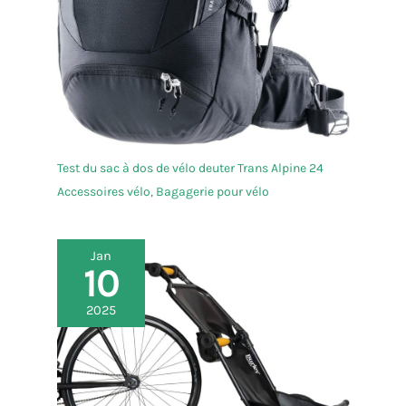
Test du sac à dos de vélo deuter Trans Alpine 24
Accessoires vélo
,
Bagagerie pour vélo
Jan
10
2025